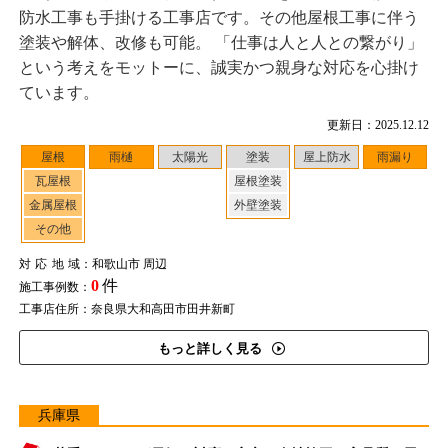
防水工事も手掛ける工事店です。その他屋根工事に伴う
塗装や解体、改修も可能。 「仕事は人と人との繋がり」
という考えをモットーに、誠実かつ親身な対応を心掛け
ています。
更新日：2025.12.12
屋根
雨樋
太陽光
塗装
屋上防水
雨漏り
瓦屋根
屋根塗装
金属屋根
外壁塗装
その他
対応地域
：和歌山市 周辺
0
件
施工事例数：
工事店住所：奈良県大和高田市田井新町
もっと詳しく見る
兵庫県