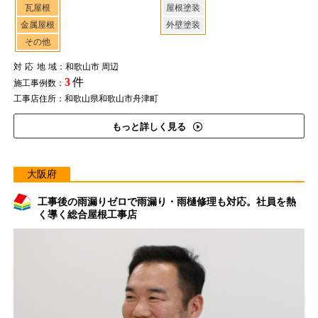
瓦屋根
屋根塗装
金属屋根
外壁塗装
その他
対応地域
：和歌山市 周辺
3
件
施工事例数：
工事店住所：和歌山県和歌山市舟津町
もっと詳しく見る
大阪府
工事後の雨漏りゼロで雨漏り・雨樋修理も対応。社員を熱
く導く総合屋根工事店