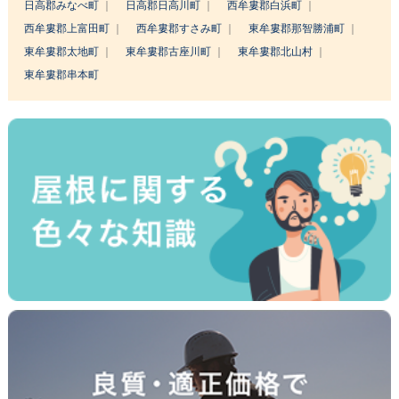
日高郡みなべ町
日高郡日高川町
西牟婁郡白浜町
西牟婁郡上富田町
西牟婁郡すさみ町
東牟婁郡那智勝浦町
東牟婁郡太地町
東牟婁郡古座川町
東牟婁郡北山村
東牟婁郡串本町