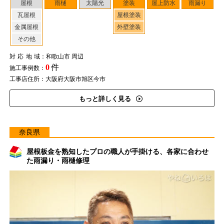
屋根
雨樋
太陽光
塗装
屋上防水
雨漏り
瓦屋根
屋根塗装
金属屋根
外壁塗装
その他
対応地域
：和歌山市 周辺
0
件
施工事例数：
工事店住所：大阪府大阪市旭区今市
もっと詳しく見る
奈良県
屋根板金を熟知したプロの職人が手掛ける、各家に合わせ
た雨漏り・雨樋修理