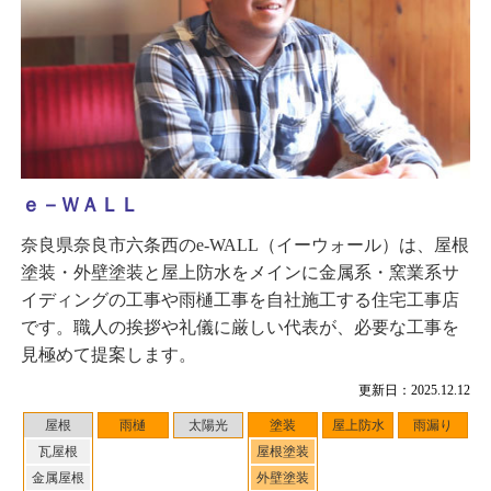
ｅ－ＷＡＬＬ
奈良県奈良市六条西のe-WALL（イーウォール）は、屋根
塗装・外壁塗装と屋上防水をメインに金属系・窯業系サ
イディングの工事や雨樋工事を自社施工する住宅工事店
です。職人の挨拶や礼儀に厳しい代表が、必要な工事を
見極めて提案します。
更新日：2025.12.12
屋根
雨樋
太陽光
塗装
屋上防水
雨漏り
瓦屋根
屋根塗装
金属屋根
外壁塗装