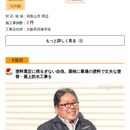
その他
対応地域
：和歌山市 周辺
2
件
施工事例数：
工事店住所：大阪府貝塚市堤
もっと詳しく見る
大阪府
塗料選定に揺るぎない自信。屋根に最適の塗料で丈夫な塗
替・屋上防水工事を