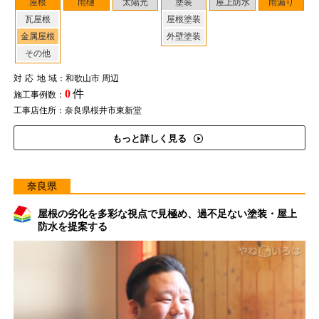
屋根
雨樋
太陽光
塗装
屋上防水
雨漏り
瓦屋根
屋根塗装
金属屋根
外壁塗装
その他
対応地域
：和歌山市 周辺
0
件
施工事例数：
工事店住所：奈良県桜井市東新堂
もっと詳しく見る
奈良県
屋根の劣化を多彩な視点で見極め、過不足ない塗装・屋上
防水を提案する