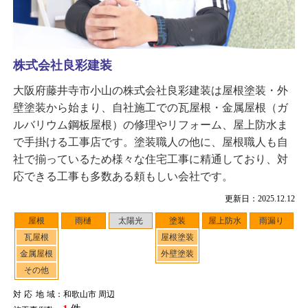
株式会社良彩建装
大阪府藤井寺市小山の株式会社良彩建装は屋根塗装・外
壁塗装から始まり、自社施工での瓦屋根・金属屋根（ガ
ルバリウム鋼板屋根）の修理やリフォーム、屋上防水ま
で手掛ける工事店です。塗装職人の他に、屋根職人も自
社で揃っているため様々な住宅工事に精通しており、対
応できる工事も多数ある頼もしい会社です。
更新日：2025.12.12
屋根
雨樋
太陽光
塗装
屋上防水
雨漏り
瓦屋根
屋根塗装
金属屋根
外壁塗装
その他
対応地域
：和歌山市 周辺