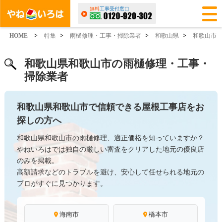
無料
工事受付窓口
HOME
>
特集
>
雨樋修理・工事・掃除業者
>
和歌山県
>
和歌山市
和歌山県和歌山市の雨樋修理・工事・
掃除業者
和歌山県和歌山市で信頼できる屋根工事店をお
探しの方へ
和歌山県和歌山市の雨樋修理、適正価格を知っていますか？
やねいろはでは独自の厳しい審査をクリアした地元の優良店
のみを掲載。
高額請求などのトラブルを避け、安心して任せられる地元の
プロがすぐに見つかります。
海南市
橋本市