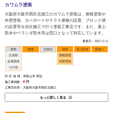
カワムラ塗装
大阪府大阪市西区北堀江のカワムラ塗装は、屋根塗装や
外壁塗装、カーポートやテラス屋根の設置、ブロック塀
の設置等を自社施工で行う塗装工事店です。また、屋上
防水やベランダ防水等は窓口となって対応しています。
更新日：2025.12.12
屋根
雨樋
太陽光
塗装
屋上防水
雨漏り
瓦屋根
屋根塗装
金属屋根
外壁塗装
その他
対応地域
：和歌山市 周辺
0
件
施工事例数：
工事店住所：大阪府大阪市西区北堀江
もっと詳しく見る