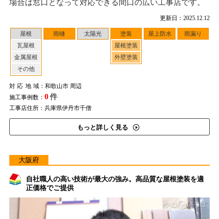
場合は窓口となって対応できる間口の広い工事店です。
更新日：2025.12.12
屋根
雨樋
太陽光
塗装
屋上防水
雨漏り
瓦屋根
屋根塗装
金属屋根
外壁塗装
その他
対応地域
：和歌山市 周辺
0
件
施工事例数：
工事店住所：兵庫県伊丹市千僧
もっと詳しく見る
大阪府
自社職人の高い技術が最大の強み。高品質な屋根塗装を適
正価格でご提供