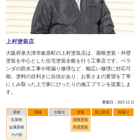
上村塗装店
大阪府泉大津市板原町の上村塗装店は、屋根塗装・外壁
塗装を中心とした住宅塗装全般を行う工事店です。ベラ
ンダの防水工事や雨漏り修理など、幅広い修理に対応可
能。塗料の目利きに自信があり、お客さまの要望を丁寧
にくみ取った上で家にぴったりの施工プランを提案しま
す。
更新日：2025.12.12
屋根
雨樋
太陽光
塗装
屋上防水
雨漏り
瓦屋根
屋根塗装
金属屋根
外壁塗装
その他