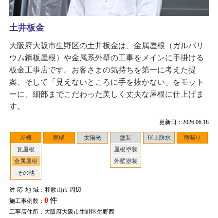
土井板金
大阪府大阪市生野区の土井板金は、金属屋根（ガルバリ
ウム鋼板屋根）や金属系外壁の工事をメインに手掛ける
板金工事店です。お客さまの気持ちを第一に考えた提
案、そして「見えないところに手を抜かない」をモット
ーに、細部までこだわった美しく丈夫な屋根に仕上げま
す。
更新日：2026.06.18
屋根
雨樋
太陽光
塗装
屋上防水
雨漏り
瓦屋根
屋根塗装
金属屋根
外壁塗装
その他
対応地域
：和歌山市 周辺
0
件
施工事例数：
工事店住所：大阪府大阪市生野区生野西