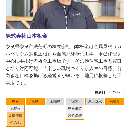
株式会社山本板金
奈良県奈良市法蓮町の株式会社山本板金は金属屋根（ガ
ルバリウム鋼板屋根）や金属系外壁の工事、雨樋修理を
中心に手掛ける板金工事店です。その他住宅工事も窓口
となり対応可能。「楽しい職場づくりが人生の目標」前
向きな目標を掲げる経営者が率いる、地元に根差した工
事店です。
更新日：2025.12.12
屋根
雨樋
太陽光
塗装
屋上防水
雨漏り
瓦屋根
屋根塗装
金属屋根
外壁塗装
その他