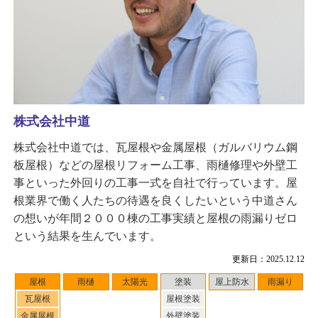
株式会社中道
株式会社中道では、瓦屋根や金属屋根（ガルバリウム鋼
板屋根）などの屋根リフォーム工事、雨樋修理や外壁工
事といった外回りの工事一式を自社で行っています。屋
根業界で働く人たちの待遇を良くしたいという中道さん
の想いが年間２０００棟の工事実績と屋根の雨漏りゼロ
という結果を生んでいます。
更新日：2025.12.12
屋根
雨樋
太陽光
塗装
屋上防水
雨漏り
瓦屋根
屋根塗装
金属屋根
外壁塗装