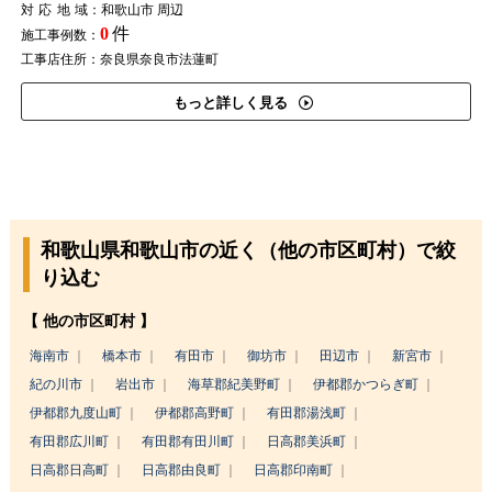
対応地域
：和歌山市 周辺
0
件
施工事例数：
工事店住所：奈良県奈良市法蓮町
もっと詳しく見る
和歌山県和歌山市の近く（他の市区町村）で絞
り込む
【 他の市区町村 】
海南市
橋本市
有田市
御坊市
田辺市
新宮市
紀の川市
岩出市
海草郡紀美野町
伊都郡かつらぎ町
伊都郡九度山町
伊都郡高野町
有田郡湯浅町
有田郡広川町
有田郡有田川町
日高郡美浜町
日高郡日高町
日高郡由良町
日高郡印南町