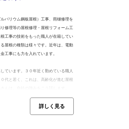
へ入部しましたが、その後、顧問の先生に
ガルバリウム鋼板屋根）工事、雨樋修理を
ビー部へ放り込まれたそうです。しかし、
漏り修理等の屋根修理・屋根リフォーム工
運動能力は磨かれ、ラガーマンとして頭角
屋根工事の技術をもった職人が在籍してい
ります。
きる屋根の種類は様々です。近年は、電動
、中学時代のメインの活動になったんで
板金工事にも力を入れています。
りました。もちろん、練習は厳しくてまる
るつもりはなかったんですが、それでもい
籍しています。３０年近く勤めている職人
好きなので熱中しました。結局は、県代表
４０代と若く、これは、高齢化が進む屋根
たね」
添さんは、自社の強みをこう話します。
数が多いだけではなく、職人歴が長い人が
、自動車整備の面白さに開眼。車関係の部
詳しく見る
浅い方ですが、他の職人は私よりももっと
大学時代でした。貯めたお金を、すべて自
際の屋根工事の作業としての強みは、屋根
そうです。
分たちでできることですね。私の考えてい