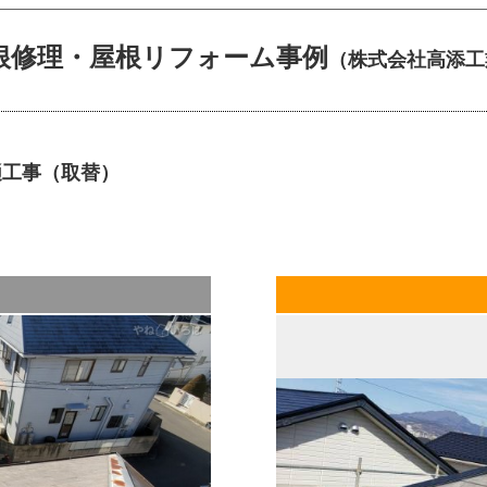
水が浸入することが多いですね。またセ
（２０２３年６月加筆修正）
は、水をはじく機能を持つセメント瓦表
根修理・屋根リフォーム事例
（株式会社高添工
い、セメント瓦自体が水を吸うことによ
にその下の屋根裏部分に水が浸入するこ
れる入母屋という形の屋根に多いのです
樋工事（取替）
るためのトンネルを作ります。ですが、
生えてしまい、そのコケが詰まって水が
となる、そのようなことが見られます。
も、普通は何がなんだかわからないと思
しては、打ち合わせの際に、必ずお客さ
また、ここ山梨県甲府市ならではの事例
の寒暖差と八ヶ岳からの局地風の影響が
す。八ヶ岳からの風の影響で凍害が起こ
つ。愛知県付近）のいぶし瓦（陶器瓦）