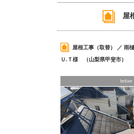
屋
屋根工事（取替） ／ 雨
Ｕ.Ｔ様 （山梨県甲斐市）
before