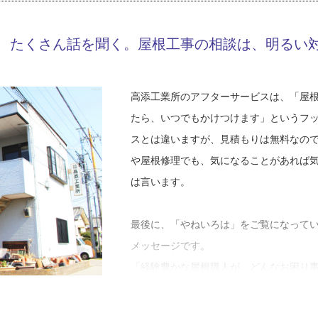
「１９歳の頃には、車の仕事で食べてい
Y19-AZA
工事店番号
る、瓦屋さんから屋根屋さんへの移行が
自分の車を持って、好きなようにカスタ
います」
、たくさん話を聞く。屋根工事の相談は、明るい
良い時代でした。周りの友人も同じよう
は、大学生の頃に買った車を、今でも大
そして、会社として仕事をする上で一番
先はガソリンスタンド。筋金入りですよ
雨漏りを直すこと、そして同じ場所で雨
高添工業所のアフターサービスは、「屋
そして、高添さんはガソリンスタンドで
をしていく上での大前提ですね。お客さ
たら、いつでもかけつけます」というフ
一生、自動車の仕事に携わっていこうと
をするのが会社としての使命だと考えて
スとは違いますが、見積もりは無料なの
際していた彼女の父親（当時の高添工業
そして、高添さんはこうも言います。「
や屋根修理でも、気になることがあれば
ちで働かないか」と打診されます。
事をする上で大切にしている考えがあり
は言います。
「彼女とは大学一年の時からの付き合い
忘れないということです。これは、ガソ
だったので、相当悩みました。自動車整
すが、まず、自分たちの給料はどこから
最後に、「やねいろは」をご覧になって
考え抜いた末に、彼女と一緒にいたい気
従業員にそれを尋ねると、大抵は『会社
メッセージです。
業所へ入社しました」
かし、もっと深く考えると、お金を払っ
「経験豊かな屋根職人が、どんなお困り
立っているんです。私たちを信頼して仕
と家の内外で気になることがあったら、
今年で高添工業所へ入社して１０年、取
私たちは、金額の安い高いに関わらず、
さらに、高添さんは続けます。「お客さ