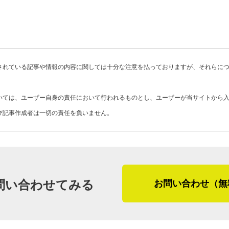
当時を振り返って、高添さんはこう話し
る、そんな気持ちを大事にしなければな
ンスタンドに勤めていた若い頃、人見知
ことは右も左もわかりません。でも、同
と繋がっていきます。お客さまあっての
と』の大切さを教わってから、初対面で
たし、社長は義理とはいえ父親なので、
は、サービス業も屋根工事業も関係なく
した。会話をすることで、人と人の距離
入社員が社長と気軽に話せるなんて、自
結果、今は人見知りだった言うと、驚か
次に実際に屋根修理・屋根リフォームに
されている記事や情報の内容に関しては十分な注意を払っておりますが、それらに
さまにとって緊張する初めての問い合わ
そして、節目の１０年を迎えた今、会社
ころ、工事依頼に関する興味深い話が出
期待できそうです。
ように語ってくれました。「この１０年
頼されて、現場へ行くと屋根は濡れてい
いては、ユーザー自身の責任において行われるものとし、ユーザーが当サイトから
る気持ちですね。未来をよく想像するよ
所や原因がわりとすぐに判明します。で
び記事作成者は一切の責任を負いません。
瓦屋根葺きで始まった高添工業所。現在
ん』から『屋根屋さん』にならないと、
壁やサッシだということが割とあります
根施工技術を武器に、『瓦屋さん』から
事の特殊な技術とプライドは守りつつ、
いる、水の侵入を防ぐための金属板）が
る最中です。屋根工事店としてお客さま
根）や雨樋の工事技術にも磨きをかけて
（外壁パネル）のコーキングが切れてい
この先も応え続けるために、これからや
『会社を守る、従業員を守る』。私の中
が、本格的な壁の修繕になると、信頼の
団は、切磋琢磨しながらその答えを探し
問い合わせてみる
お問い合わせ（無
なってきたんだと思います」
う。
さらに、瓦屋根工事を得意とする会社な
「瓦屋根の雨漏りの原因は、平部の割れ
（２０１８年４月取材）