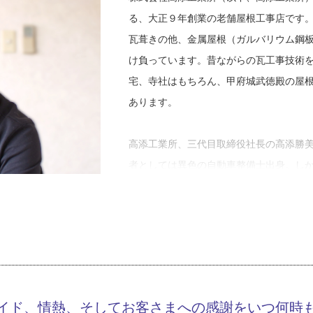
る、大正９年創業の老舗屋根工事店です
瓦葺きの他、金属屋根（ガルバリウム鋼
け負っています。昔ながらの瓦工事技術
宅、寺社はもちろん、甲府城武徳殿の屋
あります。
高添工業所、三代目取締役社長の高添勝
者としては異色の自動車整備士出身。し
先を使う仕事への熱意は今も昔も変わり
妻の実家である、高添工業所へ入社しま
動車整備士から屋根工事職人への転身、
期からこれまでのお話を伺いました。
「親の話なので、身内びいきはあると思
うです。日が暮れるまでひたすら外でサ
イド、情熱、そしてお客さまへの感謝をいつ何時
びがすべてのような子どもでしたね。図