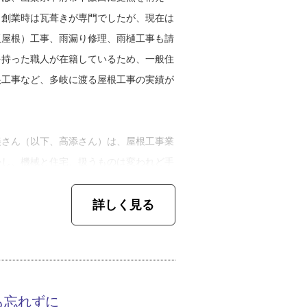
。創業時は瓦葺きが専門でしたが、現在は
板屋根）工事、雨漏り修理、雨樋工事も請
を持った職人が在籍しているため、一般住
根工事など、多岐に渡る屋根工事の実績が
美さん（以下、高添さん）は、屋根工事業
かし、機械と住宅、扱うものは変われど手
ません。高添さんは、２９歳の時に自身の
詳しく見る
した。家業を継ぐ前提での結婚、そして自
そんな人生を歩んできた高添さんに、幼少
いますが、運動神経の良い子どもだったよ
ッカーなんかをして遊んでいた、友達と遊
も忘れずに
工や体育が好きな、本当にわかりやすく