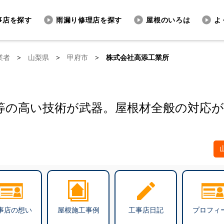
事店を探す
雨漏り修理店を探す
屋根のいろは
よ
業者
>
山梨県
>
甲府市
>
株式会社高添工業所
等の高い技術が武器。屋根材全般の対応が
事店の想い
屋根施工事例
工事店日記
プロフィ