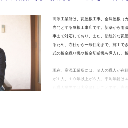
『勉強が嫌いな子』でした」
中学校入学の際は、バスケットボール部
高添工業所は、瓦屋根工事、金属屋根（
体力をつけてこいと言われ、なぜかラグ
専門とする屋根工事店です。新築から雨
思いがけず始めたラグビーで高添さんの
事まで対応しており、また、伝統的な瓦
を現し、高校進学後も継続することにな
るため、寺社から一般住宅まで、施工で
「ひょんなことからはじめたラグビーが
式の板金織り機や板金切断機も導入し、
す。その時のチームが県大会の２位にな
でスクールウォーズの世界。高校で続け
現在、高添工業所には、８人の職人が在
ざやり始めると、スポーツや勝負ごとが
が１人、１０年以上が６人。平均年齢は
に選ばれるくらい、真剣にやっていまし
瓦職人業界では大変珍しいことです。高
「会社としての一番の強みは、職人の人
しかし、大学進学後はスポーツではなく
多いことです。私はまだ１０年と経験が
品を買うためにアルバイトに精を出した
経験値が高く、腕が磨かれています。実
分の車に使うほどの入れ込みようだった
塗装や外壁塗装工事以外は外注にせず自