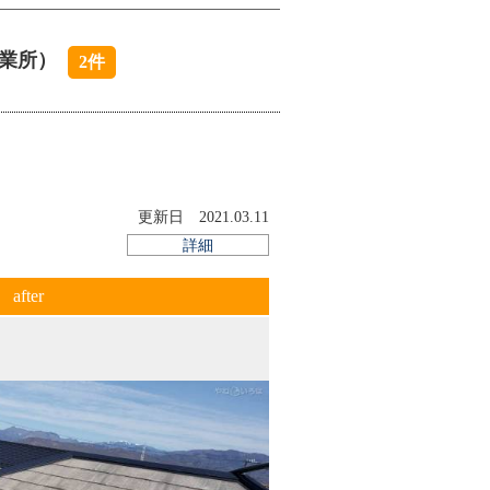
メント瓦屋根の場合に起こる雨漏りとして
面の塗装が経年劣化によってはがれてしま
業所）
2件
り、その下にあるルーフィングが劣化、更
ともあります。また、日本家屋でよく見ら
が、隅棟と化粧棟の交わり部分には水が通
そのトンネルを長年水が通ることでコケが
たまってしまい、結果として雨漏りの原因
更新日 2021.03.11
でも、こうやって瓦屋根の細かい話をして
詳細
います。なので、このような専門用語に関
after
まにわかるように説明しています」
はないかと尋ねたところ、山沿いならでは
あるとのこと。「山梨は寒暖差がありま
りやすいので、屋根に三州（瓦の産地の一
は、使えないですね。先代は、瓦屋根を葺