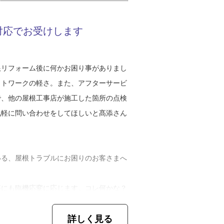
こうと決めていました。あの頃は学生でも
、うまく進んでいるのではないかと思って
マイズして、それが車好きには最高に格好
対応でお受けします
なことをして夢中になっていましたね。実
事にしているんです。さらに卒業後の就職
大切にしているのは、「当たり前ですが、
ね」
漏りを繰り返さないこと。それが屋根工事
根リフォーム後に何かお困り事がありまし
働きながら整備士資格を取得。その時は、
まの要望をくみ取って、的確な雨漏り修理
ットワークの軽さ。また、アフターサービ
考えていました。しかし、２９歳の時に交
います」
で、他の屋根工事店が施工した箇所の点検
所の社長）から「そろそろ身を固めて、う
実作業ではなく、精神論というか、私が仕
気軽に問い合わせをしてほしいと髙添さん
ます。それは、お客さまに感謝の気持ちを
でした。結婚イコール家業を継ぐという話
リンスタンド時代の先輩の受け売りなんで
備から屋根工事って、全くの異業種です。
出ているか意識しろと教わりました。若い
いる、屋根トラブルにお困りのお客さまへ
持ちもあり、転職の覚悟を決めて、高添工
から給料をもらっている』と答えます。し
てくれるお客さまがいてこそ、会社は成り
事にも臨機応変に応じます。コレ何かな？
事をくれる、そして支払いをしてくれる。
まずは連絡をください」
締役社長に就任して５年になります。入社
目の前の仕事をお客さまのために真剣にや
詳しく見る
まとたくさん話をしたいです。私はガソリ