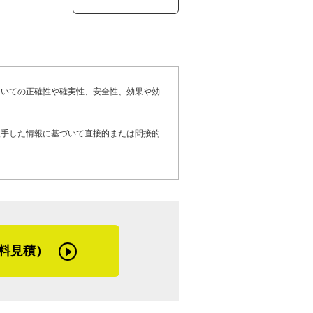
ます。「入社した時は、当然、屋根工事の
りません。そうすれば、次の仕事にもきっ
りがひどかった。でも、先輩に『話すこ
年代の屋根職人がいたので話がしやすかっ
商売なんですよね。私の仕事に対する姿勢
もコミュニケーションを取るよう心がけま
仕事の話を何でも聞かせてくれました。新
、この信念が今も柱になっています」
は縮まりますね。時間はかかりましたが、
分は本当に恵まれていたと思います」
れるくらいの人間になれました」と、お客
いたった雨漏り修理事例について伺ったと
ついての正確性や確実性、安全性、効果や効
せでも、高添さんが担当なら明るい対応が
に対する想いと今後の展望について、次の
てきました。「屋根からの雨漏り修理を依
で変わったことと言えば、私の会社に対す
ない。屋根の雨漏りなら、職人の経験で場
入手した情報に基づいて直接的または間接的
うになりました。高添工業所は『瓦屋さ
も最近は、調べてみると、雨漏りの原因は
は、専門技術を持つプライドと確固たる屋
食べていけないと考えています。瓦屋根工
ね。壁際の雨押さえ（壁と屋根の境界に用
『屋根工事屋さん』へ脱皮しようとしてい
その他の金属屋根（ガルバリウム鋼板屋
開いて隙間が空いていたり、サイディング
から選ばれ続け、さらにお客さまの期待に
いかないと、この世界で生き残れません。
たりという場合なら、私どもで対処します
るべきことは何か？高添さん率いる職人集
で、そのような経営者としての意識が強く
おける業者さんを紹介しています」
、髙添工業所に新たな歴史を刻むでしょ
料見積）
らではの、専門的なお話も伺いました。
や、棟部分のしっくいが劣化してそこから