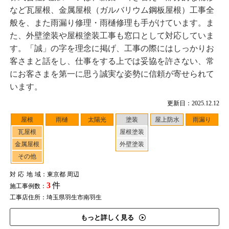
など瓦屋根、金属屋根（ガルバリウム鋼板屋根）工事全
般を、また雨漏り修理・雨樋修理も手がけています。ま
た、外壁塗装や屋根塗装工事も窓口として対応していま
す。「誠」の字を理念に掲げ、工事の際にはしっかりお
客さまと話をし、仕事をする上では妥協を許さない、常
にお客さまを第一に思う誠実な姿勢に信頼が寄せられて
います。
更新日：2025.12.12
屋根
雨樋
太陽光
塗装
屋上防水
雨漏り
瓦屋根
屋根塗装
金属屋根
外壁塗装
その他
対応地域
：東京都 周辺
3
件
施工事例数：
工事店住所：埼玉県羽生市南羽生
もっと詳しく見る