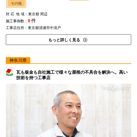
その他
対応地域
：東京都 周辺
0
件
施工事例数：
工事店住所：東京都清瀬市中清戸
もっと詳しく見る
神奈川県
瓦も板金も自社施工で様々な屋根の不具合を解決へ。高い
技術を持つ工事店