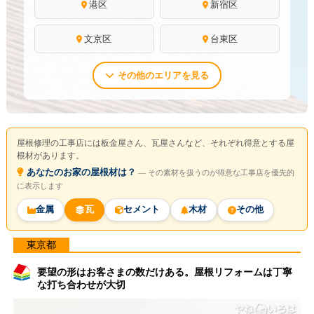
港区
新宿区
文京区
台東区
その他のエリアを見る
屋根修理の工事店には板金屋さん、瓦屋さんなど、それぞれ得意とする屋
根材があります。
あなたのお家の屋根材は？
― その素材を扱うのが得意な工事店を優先的
に表示します
金属
瓦
セメント
木材
その他
東京都
要望の形はお客さまの数だけある。屋根リフォームは丁寧
な打ち合わせが大切