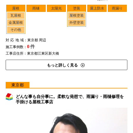
屋根
雨樋
太陽光
塗装
屋上防水
雨漏り
瓦屋根
屋根塗装
金属屋根
外壁塗装
その他
対応地域
：東京都 周辺
0
件
施工事例数：
工事店住所：東京都江東区新大橋
もっと詳しく見る
東京都
どんな事も自分事に。柔軟な発想で、雨漏り・雨樋修理を
手掛ける屋根工事店