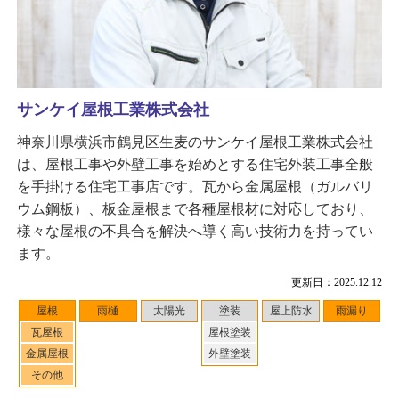
サンケイ屋根工業株式会社
神奈川県横浜市鶴見区生麦のサンケイ屋根工業株式会社
は、屋根工事や外壁工事を始めとする住宅外装工事全般
を手掛ける住宅工事店です。瓦から金属屋根（ガルバリ
ウム鋼板）、板金屋根まで各種屋根材に対応しており、
様々な屋根の不具合を解決へ導く高い技術力を持ってい
ます。
更新日：2025.12.12
屋根
雨樋
太陽光
塗装
屋上防水
雨漏り
瓦屋根
屋根塗装
金属屋根
外壁塗装
その他