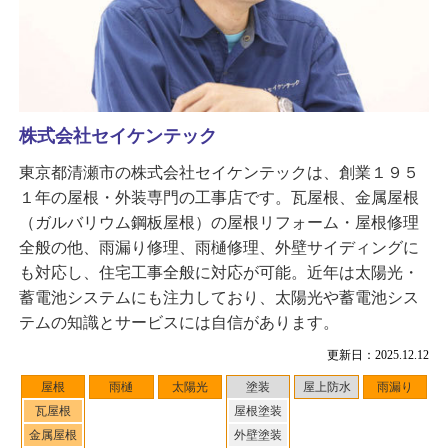
株式会社セイケンテック
東京都清瀬市の株式会社セイケンテックは、創業１９５
１年の屋根・外装専門の工事店です。瓦屋根、金属屋根
（ガルバリウム鋼板屋根）の屋根リフォーム・屋根修理
全般の他、雨漏り修理、雨樋修理、外壁サイディングに
も対応し、住宅工事全般に対応が可能。近年は太陽光・
蓄電池システムにも注力しており、太陽光や蓄電池シス
テムの知識とサービスには自信があります。
更新日：2025.12.12
屋根
雨樋
太陽光
塗装
屋上防水
雨漏り
瓦屋根
屋根塗装
金属屋根
外壁塗装