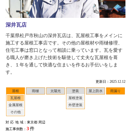
深井瓦店
千葉県松戸市秋山の深井瓦店は、瓦屋根工事をメインに
施工する屋根工事店です。その他の屋根材や雨樋修理、
住宅工事は窓口となって相談に乗っています。瓦を愛す
る職人が磨き上げた技術を駆使して丈夫な瓦屋根を葺
き、１年を通して快適な住まいを作るお手伝いをしま
す。
更新日：2025.12.12
屋根
雨樋
太陽光
塗装
屋上防水
雨漏り
瓦屋根
屋根塗装
金属屋根
外壁塗装
その他
対応地域
：東京都 周辺
3
件
施工事例数：