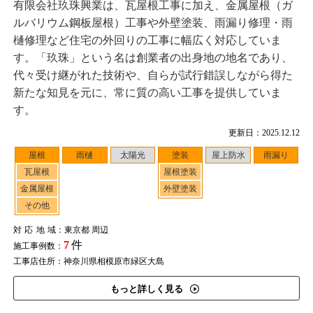
有限会社玖珠興業は、瓦屋根工事に加え、金属屋根（ガ
ルバリウム鋼板屋根）工事や外壁塗装、雨漏り修理・雨
樋修理など住宅の外回りの工事に幅広く対応していま
す。「玖珠」という名は創業者の出身地の地名であり、
代々受け継がれた技術や、自らが試行錯誤しながら得た
新たな知見を元に、常に質の高い工事を提供していま
す。
更新日：2025.12.12
屋根
雨樋
太陽光
塗装
屋上防水
雨漏り
瓦屋根
屋根塗装
金属屋根
外壁塗装
その他
対応地域
：東京都 周辺
7
件
施工事例数：
工事店住所：神奈川県相模原市緑区大島
もっと詳しく見る