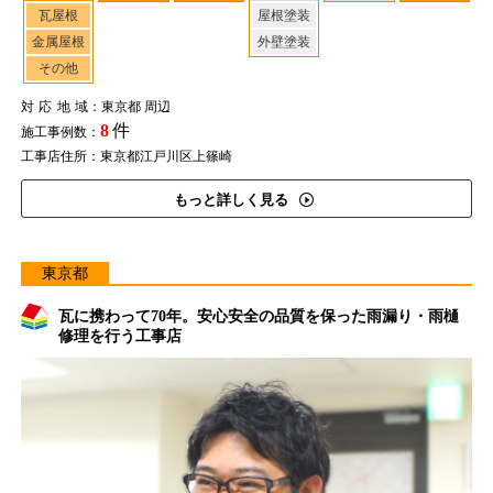
瓦屋根
屋根塗装
金属屋根
外壁塗装
その他
対応地域
：東京都 周辺
8
件
施工事例数：
工事店住所：東京都江戸川区上篠崎
もっと詳しく見る
東京都
瓦に携わって70年。安心安全の品質を保った雨漏り・雨樋
修理を行う工事店