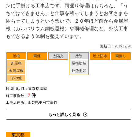
ンに手掛ける工事店です。雨漏り修理はもちろん、「う
ちではできません」と仕事を断ってしまうとお客さまを
困らせてしまうという想いで、２０年ほど前から金属屋
根（ガルバリウム鋼板屋根）や雨樋修理など、外装工事
もできるよう体制を整えています。
更新日：2025.12.26
屋根
雨樋
太陽光
塗装
屋上防水
雨漏り
瓦屋根
屋根塗装
金属屋根
外壁塗装
その他
対応地域
：東京都 周辺
7
件
施工事例数：
工事店住所：山梨県甲府市富竹
もっと詳しく見る
東京都