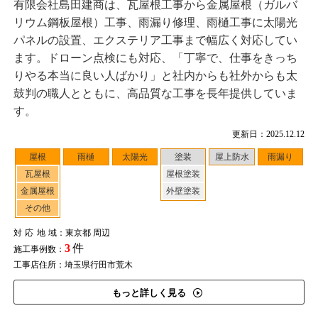
有限会社島田建商は、瓦屋根工事から金属屋根（ガルバ
リウム鋼板屋根）工事、雨漏り修理、雨樋工事に太陽光
パネルの設置、エクステリア工事まで幅広く対応してい
ます。ドローン点検にも対応、「丁寧で、仕事をきっち
りやる本当に良い人ばかり」と社内からも社外からも太
鼓判の職人とともに、高品質な工事を長年提供していま
す。
更新日：2025.12.12
屋根
雨樋
太陽光
塗装
屋上防水
雨漏り
瓦屋根
屋根塗装
金属屋根
外壁塗装
その他
対応地域
：東京都 周辺
3
件
施工事例数：
工事店住所：埼玉県行田市荒木
もっと詳しく見る