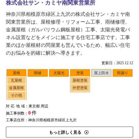
株式会社サン・カミヤ南関東営業所
神奈川県相模原市緑区上九沢の株式会社サン・カミヤ南
関東営業所は、屋根修理・リフォーム工事、雨樋修理、
金属屋根（ガルバリウム鋼板屋根）工事、太陽光発電パ
ネル設置などをメインに施工する住宅工事店です。工事
業のほか屋根材の問屋業も営んでいるため、幅広い住宅
のお悩みを的確に解決へ導きます。
更新日：2025.12.12
屋根
雨樋
太陽光
塗装
屋上防水
雨漏り
瓦屋根
屋根塗装
金属屋根
外壁塗装
その他
対応地域
：東京都 周辺
0
件
施工事例数：
工事店住所：神奈川県相模原市緑区上九沢
もっと詳しく見る