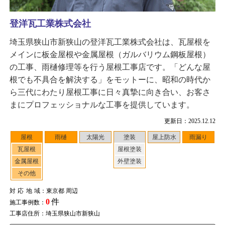
登洋瓦工業株式会社
埼玉県狭山市新狭山の登洋瓦工業株式会社は、瓦屋根を
メインに板金屋根や金属屋根（ガルバリウム鋼板屋根）
の工事、雨樋修理等を行う屋根工事店です。「どんな屋
根でも不具合を解決する」をモットーに、昭和の時代か
ら三代にわたり屋根工事に日々真摯に向き合い、お客さ
まにプロフェッショナルな工事を提供しています。
更新日：2025.12.12
屋根
雨樋
太陽光
塗装
屋上防水
雨漏り
瓦屋根
屋根塗装
金属屋根
外壁塗装
その他
対応地域
：東京都 周辺
0
件
施工事例数：
工事店住所：埼玉県狭山市新狭山