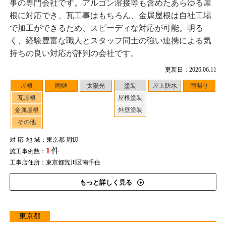
事の専門会社です。アルゴン溶接等も含めたあらゆる屋
根に対応でき、瓦工事はもちろん、金属屋根は自社工場
で加工ができるため、スピーディな対応が可能。明る
く、経験豊富な職人とスタッフ同士の強い連携による気
持ちの良い対応が評判の会社です。
更新日：2026.06.11
屋根
雨樋
太陽光
塗装
屋上防水
雨漏り
瓦屋根
屋根塗装
金属屋根
外壁塗装
その他
対応地域
：東京都 周辺
1
件
施工事例数：
工事店住所：東京都荒川区南千住
もっと詳しく見る
東京都