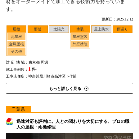
材をオーダーメイドで加工できる技術力を持っていま
す。
更新日：2025.12.12
屋根
雨樋
太陽光
塗装
屋上防水
雨漏り
瓦屋根
屋根塗装
金属屋根
外壁塗装
その他
対応地域
：東京都 周辺
1
件
施工事例数：
工事店住所：神奈川県川崎市高津区下作延
もっと詳しく見る
千葉県
迅速対応も評判に。人との関わりを大切にする、プロの職
人の屋根・雨樋修理