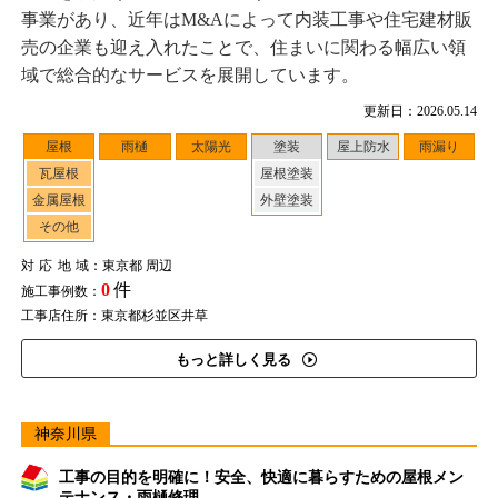
事業があり、近年はM&Aによって内装工事や住宅建材販
売の企業も迎え入れたことで、住まいに関わる幅広い領
域で総合的なサービスを展開しています。
更新日：2026.05.14
屋根
雨樋
太陽光
塗装
屋上防水
雨漏り
瓦屋根
屋根塗装
金属屋根
外壁塗装
その他
対応地域
：東京都 周辺
0
件
施工事例数：
工事店住所：東京都杉並区井草
もっと詳しく見る
神奈川県
工事の目的を明確に！安全、快適に暮らすための屋根メン
テナンス・雨樋修理