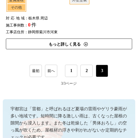
金属屋根
外壁塗装
その他
対応地域
：栃木県 周辺
0
件
施工事例数：
工事店住所：静岡県菊川市河東
もっと詳しく見る
1
2
3
最初
前へ
3/3
ページ
宇都宮は「雷都」と呼ばれるほど夏場の雷雨やゲリラ豪雨が
多い地域です。短時間に降る激しい雨は、古くなった屋根の
隙間から浸入します。また冬は乾燥した「男体おろし」の空
っ風が吹くため、屋根材の浮きや剥がれがないか定期的なチ
ェックが必要です。