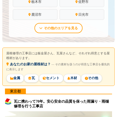
栃木市
佐野市
鹿沼市
日光市
その他のエリアを見る
屋根修理の工事店には板金屋さん、瓦屋さんなど、それぞれ得意とする屋
根材があります。
あなたのお家の屋根材は？
― その素材を扱うのが得意な工事店を優先的
に表示します
金属
瓦
セメント
木材
その他
東京都
瓦に携わって70年。安心安全の品質を保った雨漏り・雨樋
修理を行う工事店