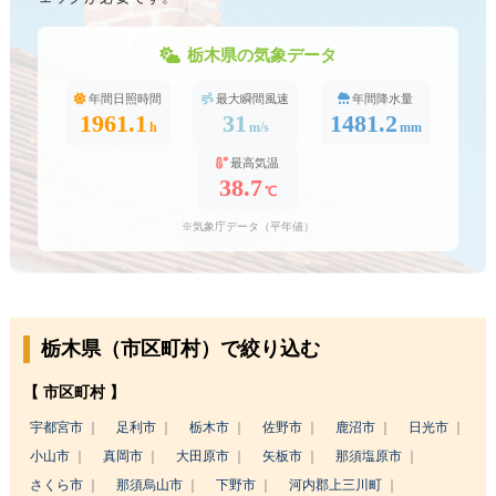
栃木県の気象データ
年間日照時間
最大瞬間風速
年間降水量
1961.1
31
1481.2
h
m/s
mm
最高気温
38.7
℃
※気象庁データ（平年値）
栃木県（市区町村）で絞り込む
【 市区町村 】
宇都宮市
足利市
栃木市
佐野市
鹿沼市
日光市
小山市
真岡市
大田原市
矢板市
那須塩原市
さくら市
那須烏山市
下野市
河内郡上三川町