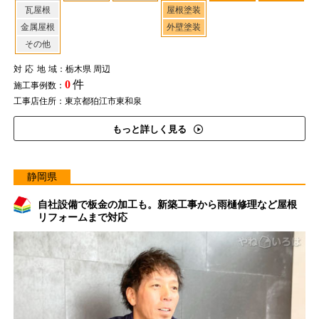
瓦屋根
屋根塗装
金属屋根
外壁塗装
その他
対応地域
：栃木県 周辺
0
件
施工事例数：
工事店住所：東京都狛江市東和泉
もっと詳しく見る
静岡県
自社設備で板金の加工も。新築工事から雨樋修理など屋根
リフォームまで対応