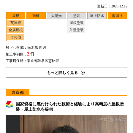
更新日：2025.12.12
屋根
雨樋
太陽光
塗装
屋上防水
雨漏り
瓦屋根
屋根塗装
金属屋根
外壁塗装
その他
対応地域
：栃木県 周辺
2
件
施工事例数：
工事店住所：東京都渋谷区恵比寿
もっと詳しく見る
東京都
国家資格に裏付けられた技術と経験により高精度の屋根塗
装・屋上防水を提供