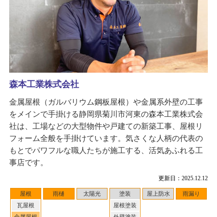
森本工業株式会社
金属屋根（ガルバリウム鋼板屋根）や金属系外壁の工事
をメインで手掛ける静岡県菊川市河東の森本工業株式会
社は、工場などの大型物件や戸建ての新築工事、屋根リ
フォーム全般を手掛けています。気さくな人柄の代表の
もとでパワフルな職人たちが施工する、活気あふれる工
事店です。
更新日：2025.12.12
屋根
雨樋
太陽光
塗装
屋上防水
雨漏り
瓦屋根
屋根塗装