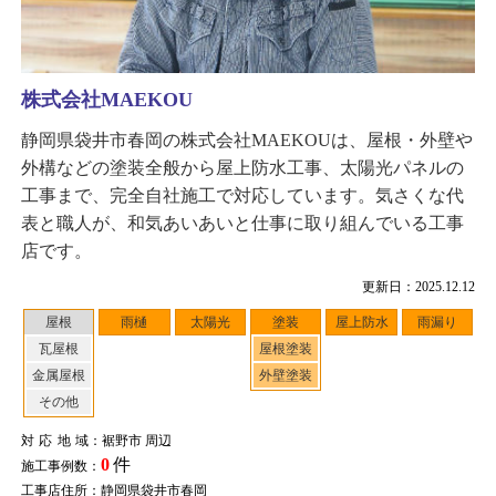
株式会社MAEKOU
静岡県袋井市春岡の株式会社MAEKOUは、屋根・外壁や
外構などの塗装全般から屋上防水工事、太陽光パネルの
工事まで、完全自社施工で対応しています。気さくな代
表と職人が、和気あいあいと仕事に取り組んでいる工事
店です。
更新日：2025.12.12
屋根
雨樋
太陽光
塗装
屋上防水
雨漏り
瓦屋根
屋根塗装
金属屋根
外壁塗装
その他
対応地域
：裾野市 周辺
0
件
施工事例数：
工事店住所：静岡県袋井市春岡