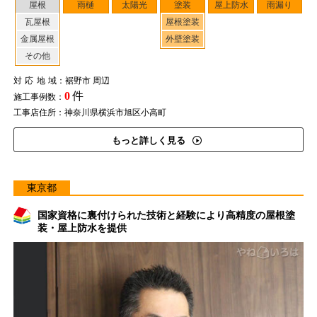
屋根
雨樋
太陽光
塗装
屋上防水
雨漏り
瓦屋根
屋根塗装
金属屋根
外壁塗装
その他
対応地域
：裾野市 周辺
0
件
施工事例数：
工事店住所：神奈川県横浜市旭区小高町
もっと詳しく見る
東京都
国家資格に裏付けられた技術と経験により高精度の屋根塗
装・屋上防水を提供