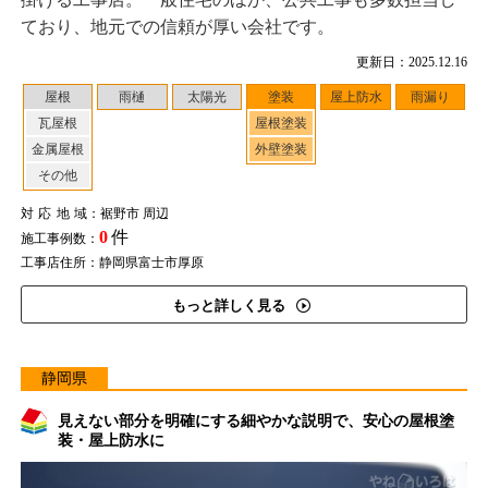
ており、地元での信頼が厚い会社です。
更新日：2025.12.16
屋根
雨樋
太陽光
塗装
屋上防水
雨漏り
瓦屋根
屋根塗装
金属屋根
外壁塗装
その他
対応地域
：裾野市 周辺
0
件
施工事例数：
工事店住所：静岡県富士市厚原
もっと詳しく見る
静岡県
見えない部分を明確にする細やかな説明で、安心の屋根塗
装・屋上防水に