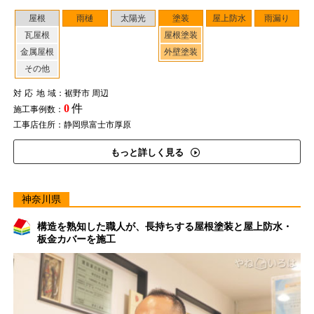
屋根
雨樋
太陽光
塗装
屋上防水
雨漏り
瓦屋根
屋根塗装
金属屋根
外壁塗装
その他
対応地域
：裾野市 周辺
0
件
施工事例数：
工事店住所：静岡県富士市厚原
もっと詳しく見る
神奈川県
構造を熟知した職人が、長持ちする屋根塗装と屋上防水・
板金カバーを施工