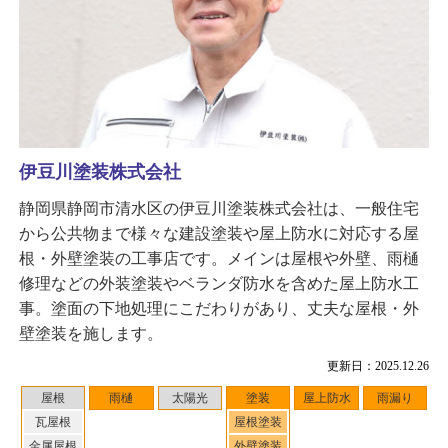
伊豆川塗装株式会社
静岡県静岡市清水区の伊豆川塗装株式会社は、一般住宅
から公共物まで様々な建設塗装や屋上防水に対応する屋
根・外壁塗装の工事店です。メインは屋根や外壁、雨樋
修理などの外装塗装やベランダ防水を含めた屋上防水工
事。塗面の下地処理にこだわりがあり、丈夫な屋根・外
壁塗装を施します。
更新日：2025.12.26
屋根
雨樋
太陽光
塗装
屋上防水
雨漏り
瓦屋根
屋根塗装
金属屋根
外壁塗装