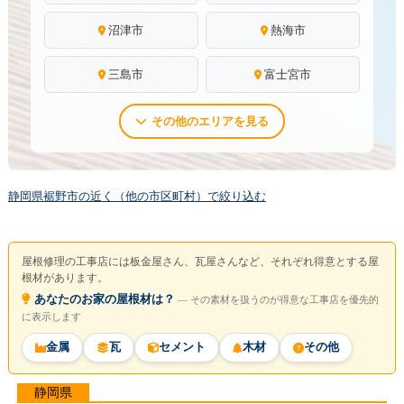
沼津市
熱海市
三島市
富士宮市
その他のエリアを見る
静岡県裾野市の近く（他の市区町村）で絞り込む
屋根修理の工事店には板金屋さん、瓦屋さんなど、それぞれ得意とする屋
根材があります。
あなたのお家の屋根材は？
― その素材を扱うのが得意な工事店を優先的
に表示します
金属
瓦
セメント
木材
その他
静岡県