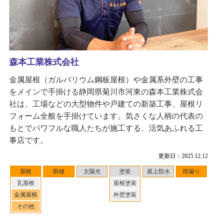
森本工業株式会社
金属屋根（ガルバリウム鋼板屋根）や金属系外壁の工事
をメインで手掛ける静岡県菊川市河東の森本工業株式会
社は、工場などの大型物件や戸建ての新築工事、屋根リ
フォーム全般を手掛けています。気さくな人柄の代表の
もとでパワフルな職人たちが施工する、活気あふれる工
事店です。
更新日：2025.12.12
屋根
雨樋
太陽光
塗装
屋上防水
雨漏り
瓦屋根
屋根塗装
金属屋根
外壁塗装
その他