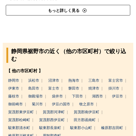
もっと詳しく見る
静岡県裾野市の近く（他の市区町村）で絞り込
む
【 他の市区町村 】
静岡市
浜松市
沼津市
熱海市
三島市
富士宮市
伊東市
島田市
富士市
磐田市
焼津市
掛川市
藤枝市
御殿場市
袋井市
下田市
湖西市
伊豆市
御前崎市
菊川市
伊豆の国市
牧之原市
賀茂郡東伊豆町
賀茂郡河津町
賀茂郡南伊豆町
賀茂郡松崎町
賀茂郡西伊豆町
田方郡函南町
駿東郡清水町
駿東郡長泉町
駿東郡小山町
榛原郡吉田町
榛原郡川根本町
周智郡森町