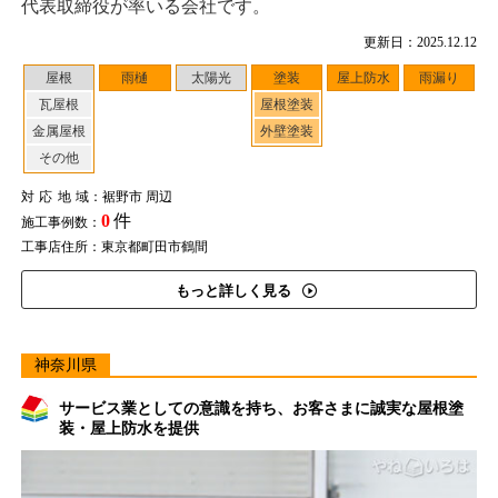
代表取締役が率いる会社です。
更新日：2025.12.12
屋根
雨樋
太陽光
塗装
屋上防水
雨漏り
瓦屋根
屋根塗装
金属屋根
外壁塗装
その他
対応地域
：裾野市 周辺
0
件
施工事例数：
工事店住所：東京都町田市鶴間
もっと詳しく見る
神奈川県
サービス業としての意識を持ち、お客さまに誠実な屋根塗
装・屋上防水を提供