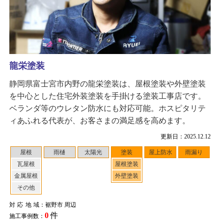
龍栄塗装
静岡県富士宮市内野の龍栄塗装は、屋根塗装や外壁塗装
を中心とした住宅外装塗装を手掛ける塗装工事店です。
ベランダ等のウレタン防水にも対応可能。ホスピタリテ
ィあふれる代表が、お客さまの満足感を高めます。
更新日：2025.12.12
屋根
雨樋
太陽光
塗装
屋上防水
雨漏り
瓦屋根
屋根塗装
金属屋根
外壁塗装
その他
対応地域
：裾野市 周辺
0
件
施工事例数：