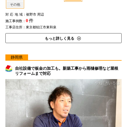
その他
対応地域
：裾野市 周辺
0
件
施工事例数：
工事店住所：東京都狛江市東和泉
もっと詳しく見る
静岡県
自社設備で板金の加工も。新築工事から雨樋修理など屋根
リフォームまで対応