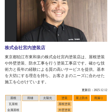
株式会社宮内塗装店
東京都狛江市東和泉の株式会社宮内塗装店は、屋根塗装
や外壁塗装、防水工事を行う塗装工事店です。確かな技
術力と長年の経験による質の高いサービスを提供。基本
を大切にする理念を持ち、お客さまのニーズに合わせた
施工を心がけています。
更新日：2025.12.12
屋根
雨樋
太陽光
塗装
屋上防水
雨漏り
瓦屋根
屋根塗装
金属屋根
外壁塗装