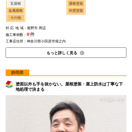
瓦屋根
屋根塗装
金属屋根
外壁塗装
その他
対応地域
：裾野市 周辺
0
件
施工事例数：
工事店住所：神奈川県小田原市堀之内
もっと詳しく見る
静岡県
塗面以外も手を抜かない。屋根塗装・屋上防水は丁寧な下
地処理で決まる