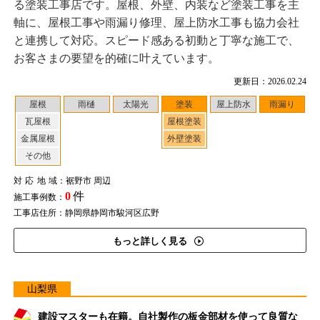
る塗装工事店です。屋根、外壁、内装など塗装工事を主
軸に、屋根工事や雨漏り修理、屋上防水工事も協力会社
と連携して対応。スピード感ある初動と丁寧な施工で、
お客さまの要望を的確に叶えています。
更新日：2026.02.24
屋根
雨樋
太陽光
塗装
屋上防水
雨漏り
瓦屋根
屋根塗装
金属屋根
外壁塗装
その他
対応地域
：裾野市 周辺
0
件
施工事例数：
工事店住所：静岡県静岡市駿河区広野
もっと詳しく見る
山梨県
建設マスターも在籍。自社製作の板金部材を使って良質な