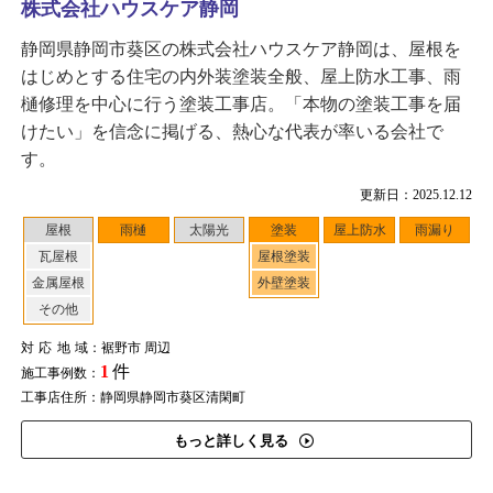
株式会社ハウスケア静岡
静岡県静岡市葵区の株式会社ハウスケア静岡は、屋根を
はじめとする住宅の内外装塗装全般、屋上防水工事、雨
樋修理を中心に行う塗装工事店。「本物の塗装工事を届
けたい」を信念に掲げる、熱心な代表が率いる会社で
す。
更新日：2025.12.12
屋根
雨樋
太陽光
塗装
屋上防水
雨漏り
瓦屋根
屋根塗装
金属屋根
外壁塗装
その他
対応地域
：裾野市 周辺
1
件
施工事例数：
工事店住所：静岡県静岡市葵区清閑町
もっと詳しく見る