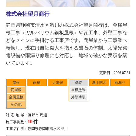
株式会社望月商行
静岡県静岡市清水区渋川の株式会社望月商行は、金属屋
根工事（ガルバリウム鋼板屋根）や瓦工事、外壁工事な
どをメインに手掛ける工事店です。問屋業から工事業へ
転換し、現在は自社職人を抱える盤石の体制。太陽光発
電設備や雨漏り修理にも対応し、地域で確かな実績を築
いています。
更新日：2026.07.31
屋根
雨樋
太陽光
塗装
屋上防水
雨漏り
瓦屋根
屋根塗装
金属屋根
外壁塗装
その他
対応地域
：裾野市 周辺
10
件
施工事例数：
工事店住所：静岡県静岡市清水区渋川