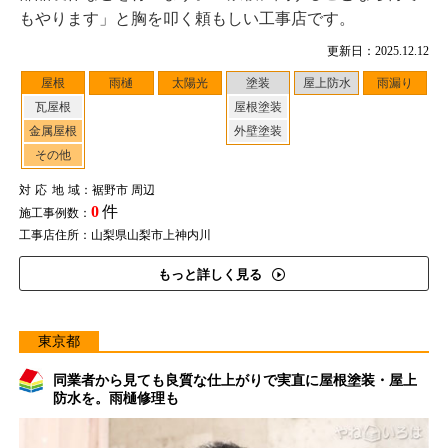
もやります」と胸を叩く頼もしい工事店です。
更新日：2025.12.12
屋根
雨樋
太陽光
塗装
屋上防水
雨漏り
瓦屋根
屋根塗装
金属屋根
外壁塗装
その他
対応地域
：裾野市 周辺
0
件
施工事例数：
工事店住所：山梨県山梨市上神内川
もっと詳しく見る
東京都
同業者から見ても良質な仕上がりで実直に屋根塗装・屋上
防水を。雨樋修理も