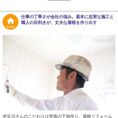
入社し整備士として約４年間従事しました。
自動車会社を退職し、２３歳のときに父が経営していた塗
仕事の丁寧さが会社の強み。基本に忠実な施工と
装店で働くようになりました。塗装職人として働く父の姿
職人の目利きが、丈夫な屋根を作り出す
を、幼い頃から見ていたそう。現場を手伝ったこともあ
WORK
り、一緒に仕事をしてみたいと思ったそうです。
「仕事への抵抗は全くなかったですが、まあ、親子ですか
らね。僕も若かったし仕事場では反抗的な態度も取りまし
た。でも僕が２９歳の時に父が亡くなって、それまで父に
頼りきりだった自分を痛感して、『これじゃいかん』と気
合を入れてね。技術に関しては大勢の人にお世話になっ
て、どうにか塗装店として立ち行くようになりました。今
後は自社で一連の仕事ができるよう、お客さまと直接やり
取りができる元請けの仕事を増やしていきたいです」
伊豆川さんのこだわりは塗面の下地作り。屋根リフォーム