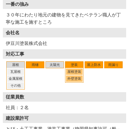
一番の強み
３０年にわたり地元の建物を見てきたベテラン職人が丁
寧な施工を施すところ
会社名
伊豆川塗装株式会社
対応工事
屋根
雨樋
太陽光
塗装
屋上防水
雨漏り
瓦屋根
屋根塗装
金属屋根
外壁塗装
Y22-AZM
工事店番号
その他
従業員数
社員：２名
建設業許可
とび・土工工事業、塗装工事業（静岡県知事許可（般－