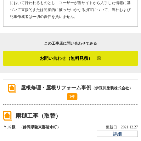
において行われるものとし、ユーザーが当サイトから入手した情報に基
片方にはカラーベストの下地が入っていないとわかったん
づいて直接的または間接的に被ったいかなる損害について、当社および
です。下地代わりに鉄板を入れると、水漏れは止まりまし
記事作成者は一切の責任を負いません。
た」
最後に「やねいろは」をご覧になっている、塗装工事や屋
この工事店に問い合わせてみる
上防水工事でお困りのお客さま、そして外壁リフォームや
外壁塗装・屋根塗装を検討しているお客さまへメッセージ
お問い合わせ（無料見積）
です。
「人柄も腕もよい職人が揃っているので、自信を持ってど
んな現場にも配置できるんです。完工後も近隣を通る際に
屋根修理・屋根リフォーム事例
（伊豆川塗装株式会社）
はお声がけすることがあるかもしれません。アフターフォ
1件
ローもしっかりやるので、安心してご相談ください」
雨樋工事（取替）
「お客さまへの的確な説明、こういうの逆に教えてほしい
ですねえ……」
Ｙ.Ｋ様 （静岡県駿東郡清水町）
更新日 2021.12.27
伊豆川さんは、「この施工が必要」と見極めたとき、お客
詳細
さまへの説明にいつも悩むそうです。押し付けにならない