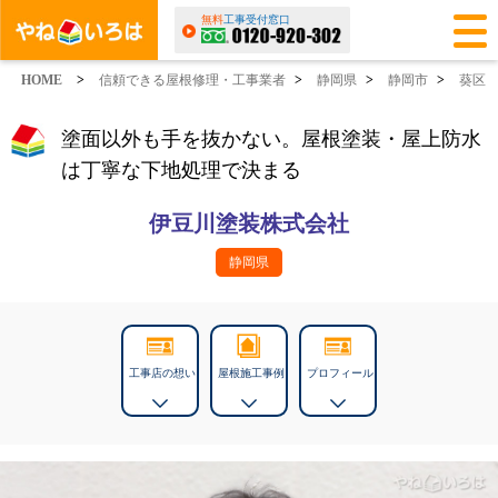
無料
工事受付窓口
HOME
>
信頼できる屋根修理・工事業者
>
静岡県
>
静岡市
>
葵区
塗面以外も手を抜かない。屋根塗装・屋上防水
は丁寧な下地処理で決まる
伊豆川塗装株式会社
静岡県
工事店の想い
屋根施工事例
プロフィール