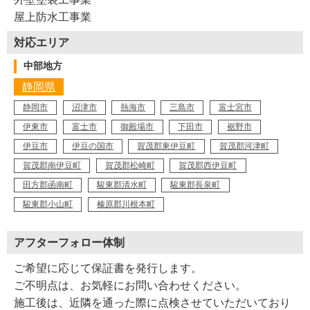
屋上防水工事業
対応エリア
中部地方
静岡県
静岡市
沼津市
熱海市
三島市
富士宮市
伊東市
富士市
御殿場市
下田市
裾野市
伊豆市
伊豆の国市
賀茂郡東伊豆町
賀茂郡河津町
賀茂郡南伊豆町
賀茂郡松崎町
賀茂郡西伊豆町
田方郡函南町
駿東郡清水町
駿東郡長泉町
駿東郡小山町
榛原郡川根本町
アフターフォロー体制
ご希望に応じて保証書を発行します。
ご不明点は、お気軽にお問い合わせください。
施工後は、近隣を通った際に点検させていただいており