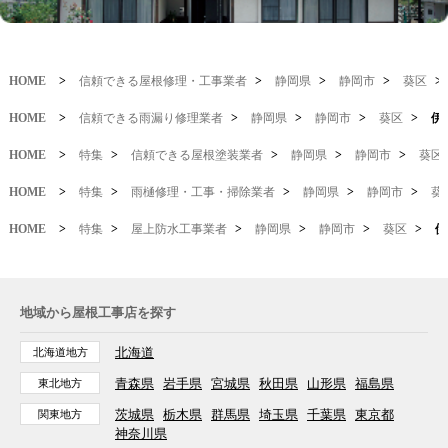
HOME
>
信頼できる屋根修理・工事業者
>
静岡県
>
静岡市
>
葵区
>
HOME
>
信頼できる雨漏り修理業者
>
静岡県
>
静岡市
>
葵区
>
伊
HOME
>
特集
>
信頼できる屋根塗装業者
>
静岡県
>
静岡市
>
葵区
HOME
>
特集
>
雨樋修理・工事・掃除業者
>
静岡県
>
静岡市
>
葵
HOME
>
特集
>
屋上防水工事業者
>
静岡県
>
静岡市
>
葵区
>
伊
地域から屋根工事店を探す
北海道
北海道地方
青森県
岩手県
宮城県
秋田県
山形県
福島県
東北地方
茨城県
栃木県
群馬県
埼玉県
千葉県
東京都
関東地方
神奈川県