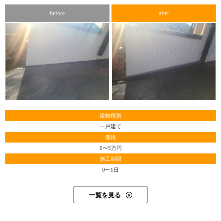
言葉、そして双方が気持ちのよい接客方法について模索す
before
after
る真摯な姿に、とても好感を持った取材でした。
※１ カラーベスト・・・セメントを固めて塗装した板状
の屋根材。化粧スレート
（２０２１年５月取材）
建物種別
一戸建て
価格
0〜5万円
施工期間
0〜1日
一覧を見る