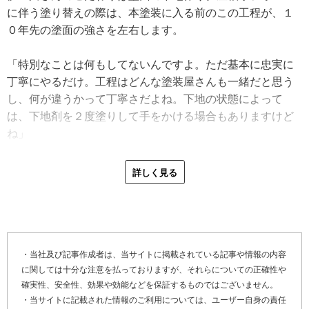
に伴う塗り替えの際は、本塗装に入る前のこの工程が、１
０年先の塗面の強さを左右します。
「特別なことは何もしてないんですよ。ただ基本に忠実に
丁寧にやるだけ。工程はどんな塗装屋さんも一緒だと思う
し、何が違うかって丁寧さだよね。下地の状態によって
は、下地剤を２度塗りして手をかける場合もありますけど
ね」
また、伊豆川さんは雨漏り修理にも自信があります。最近
詳しく見る
多いのは、屋根の天窓まわりからの雨漏り。雨水が直接当
たる屋根に設置する天窓は、経年劣化の不具合が起きやす
い場所です。
「先日は天窓が２つあるカラーベスト（※１）の屋根から
・当社及び記事作成者は、当サイトに掲載されている記事や情報の内容
に関しては十分な注意を払っておりますが、それらについての正確性や
の雨漏りでした。初めは塗装で補修したんですが直らなく
確実性、安全性、効果や効能などを保証するものではございません。
て。片方の天窓付近からの雨漏りだったので、もうひとつ
・当サイトに記載された情報のご利用については、ユーザー自身の責任
の窓と何が違うんだろうと観察したんですよ。そうしたら