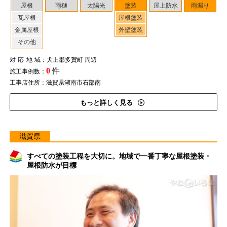
屋根
雨樋
太陽光
塗装
屋上防水
雨漏り
瓦屋根
屋根塗装
金属屋根
外壁塗装
その他
対応地域
：犬上郡多賀町 周辺
0
件
施工事例数：
工事店住所：滋賀県湖南市石部南
もっと詳しく見る
滋賀県
すべての塗装工程を大切に。地域で一番丁寧な屋根塗装・
屋根防水が目標