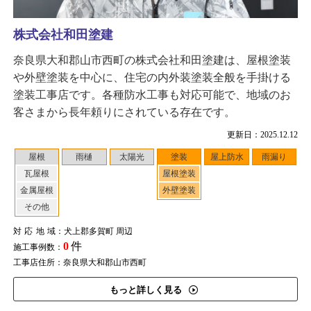
株式会社和田塗建
奈良県大和郡山市西町の株式会社和田塗建は、屋根塗装
や外壁塗装を中心に、住宅の内外装塗装全般を手掛ける
塗装工事店です。各種防水工事も対応可能で、地域のお
客さまから長年頼りにされている存在です。
更新日：2025.12.12
屋根
雨樋
太陽光
塗装
屋上防水
雨漏り
瓦屋根
屋根塗装
金属屋根
外壁塗装
その他
対応地域
：犬上郡多賀町 周辺
0
件
施工事例数：
工事店住所：奈良県大和郡山市西町
もっと詳しく見る