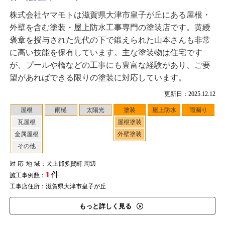
株式会社ヤマモトは滋賀県大津市皇子が丘にある屋根・
外壁を含む塗装・屋上防水工事専門の塗装店です。黄綬
褒章を授与された先代の下で鍛えられた山本さんも非常
に高い技能を保有しています。主な塗装物は住宅です
が、プールや橋などの工事にも豊富な経験があり、ご要
望があればできる限りの塗装に対応しています。
更新日：2025.12.12
屋根
雨樋
太陽光
塗装
屋上防水
雨漏り
瓦屋根
屋根塗装
金属屋根
外壁塗装
その他
対応地域
：犬上郡多賀町 周辺
1
件
施工事例数：
工事店住所：滋賀県大津市皇子が丘
もっと詳しく見る