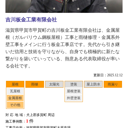
吉川板金工業有限会社
滋賀県甲賀市甲賀町の吉川板金工業有限会社は、金属屋
根（ガルバリウム鋼板屋根）工事と雨樋修理・金属系外
壁工事をメインに行う板金工事店です。先代から引き継
いだ信用と技術を守りながら、自身でも積極的に新たな
繋がりを築いていっている、熱意ある代表取締役が率い
る会社です。
更新日：2025.12.12
屋根
雨樋
太陽光
塗装
屋上防水
雨漏り
瓦屋根
屋根塗装
金属屋根
外壁塗装
その他
対応地域
：犬上郡多賀町 周辺
1
件
施工事例数：
工事店住所：滋賀県甲賀市甲賀町大原市場