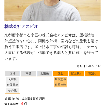
株式会社アスビオ
京都府京都市右京区の株式会社アスビオは、屋根塗装・
外壁塗装を中心に、雨樋や外構、室内などの塗装も請け
負う工事店です。屋上防水工事の相談も可能。マナーを
大事にする代表が、信頼できる職人と共に施工を行って
います。
更新日：2025.12.12
屋根
雨樋
太陽光
塗装
屋上防水
雨漏り
瓦屋根
屋根塗装
金属屋根
外壁塗装
その他
対応地域
：犬上郡多賀町 周辺
0
件
施工事例数：