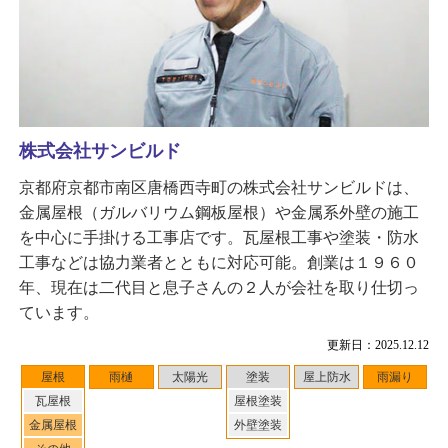
株式会社サンビルド
京都府京都市南区唐橋西寺町の株式会社サンビルドは、
金属屋根（ガルバリウム鋼板屋根）や金属系外壁の施工
を中心に手掛ける工事店です。瓦屋根工事や塗装・防水
工事などは協力業者とともに対応可能。創業は１９６０
年、現在は二代目と息子さんの２人が会社を取り仕切っ
ています。
更新日：2025.12.12
屋根
雨樋
太陽光
塗装
屋上防水
雨漏り
瓦屋根
屋根塗装
金属屋根
外壁塗装