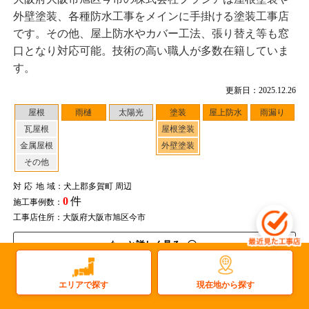
外壁塗装、各種防水工事をメインに手掛ける塗装工事店
です。その他、屋上防水やカバー工法、張り替え等も窓
口となり対応可能。技術の高い職人が多数在籍していま
す。
更新日：2025.12.26
屋根
雨樋
太陽光
塗装
屋上防水
雨漏り
瓦屋根
屋根塗装
金属屋根
外壁塗装
その他
対応地域
：犬上郡多賀町 周辺
0
件
施工事例数：
工事店住所：大阪府大阪市旭区今市
もっと詳しく見る
現在地から探す
エリアで探す
大阪府