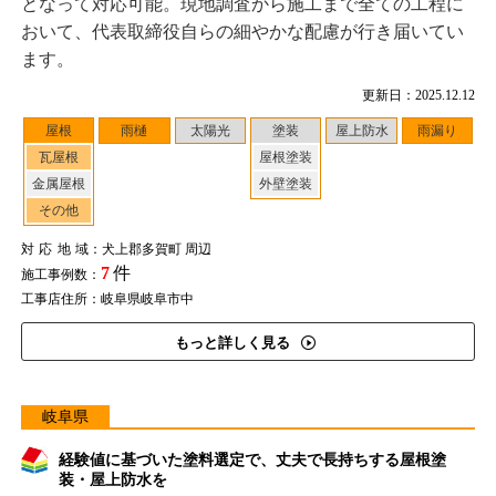
となって対応可能。現地調査から施工まで全ての工程に
おいて、代表取締役自らの細やかな配慮が行き届いてい
ます。
更新日：2025.12.12
屋根
雨樋
太陽光
塗装
屋上防水
雨漏り
瓦屋根
屋根塗装
金属屋根
外壁塗装
その他
対応地域
：犬上郡多賀町 周辺
7
件
施工事例数：
工事店住所：岐阜県岐阜市中
もっと詳しく見る
岐阜県
経験値に基づいた塗料選定で、丈夫で長持ちする屋根塗
装・屋上防水を