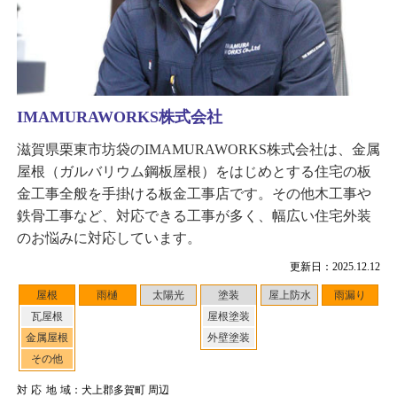
IMAMURAWORKS株式会社
滋賀県栗東市坊袋のIMAMURAWORKS株式会社は、金属
屋根（ガルバリウム鋼板屋根）をはじめとする住宅の板
金工事全般を手掛ける板金工事店です。その他木工事や
鉄骨工事など、対応できる工事が多く、幅広い住宅外装
のお悩みに対応しています。
更新日：2025.12.12
屋根
雨樋
太陽光
塗装
屋上防水
雨漏り
瓦屋根
屋根塗装
金属屋根
外壁塗装
その他
対応地域
：犬上郡多賀町 周辺