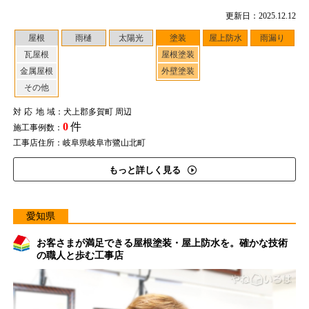
更新日：2025.12.12
屋根
雨樋
太陽光
塗装
屋上防水
雨漏り
瓦屋根
屋根塗装
金属屋根
外壁塗装
その他
対応地域
：犬上郡多賀町 周辺
0
件
施工事例数：
工事店住所：岐阜県岐阜市鷺山北町
もっと詳しく見る
愛知県
お客さまが満足できる屋根塗装・屋上防水を。確かな技術
の職人と歩む工事店