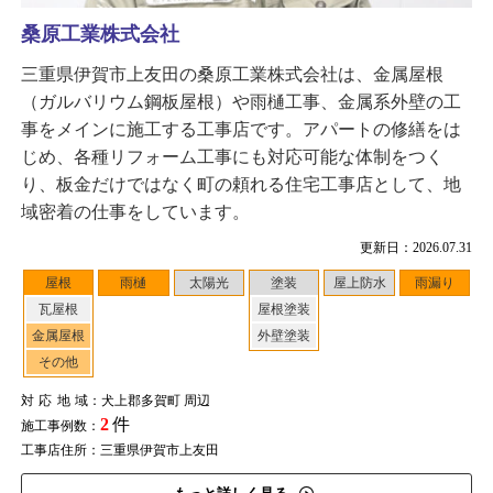
桑原工業株式会社
三重県伊賀市上友田の桑原工業株式会社は、金属屋根
（ガルバリウム鋼板屋根）や雨樋工事、金属系外壁の工
事をメインに施工する工事店です。アパートの修繕をは
じめ、各種リフォーム工事にも対応可能な体制をつく
り、板金だけではなく町の頼れる住宅工事店として、地
域密着の仕事をしています。
更新日：2026.07.31
屋根
雨樋
太陽光
塗装
屋上防水
雨漏り
瓦屋根
屋根塗装
金属屋根
外壁塗装
その他
対応地域
：犬上郡多賀町 周辺
2
件
施工事例数：
工事店住所：三重県伊賀市上友田