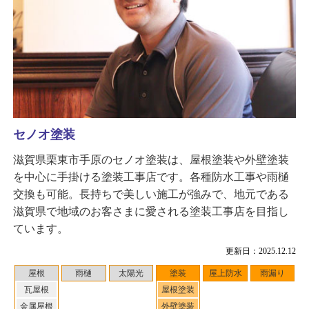
セノオ塗装
滋賀県栗東市手原のセノオ塗装は、屋根塗装や外壁塗装
を中心に手掛ける塗装工事店です。各種防水工事や雨樋
交換も可能。長持ちで美しい施工が強みで、地元である
滋賀県で地域のお客さまに愛される塗装工事店を目指し
ています。
更新日：2025.12.12
屋根
雨樋
太陽光
塗装
屋上防水
雨漏り
瓦屋根
屋根塗装
金属屋根
外壁塗装