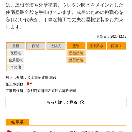
は、屋根塗装や外壁塗装、ウレタン防水をメインとした
住宅塗装全般を手掛けています。成長のための挑戦心を
忘れない代表が、丁寧な施工で丈夫な屋根塗装をお約束
します。
更新日：2025.12.12
屋根
雨樋
太陽光
塗装
屋上防水
雨漏り
瓦屋根
屋根塗装
金属屋根
外壁塗装
その他
対応地域
：犬上郡多賀町 周辺
0
件
施工事例数：
工事店住所：京都府京都市左京区八瀬近衛町
もっと詳しく見る
岐阜県