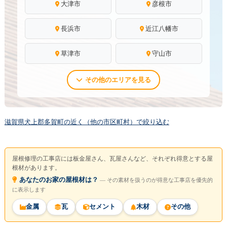
大津市
彦根市
長浜市
近江八幡市
草津市
守山市
その他のエリアを見る
滋賀県犬上郡多賀町の近く（他の市区町村）で絞り込む
屋根修理の工事店には板金屋さん、瓦屋さんなど、それぞれ得意とする屋
根材があります。
あなたのお家の屋根材は？
― その素材を扱うのが得意な工事店を優先的
に表示します
金属
瓦
セメント
木材
その他