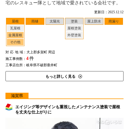
宅のレスキュー隊として地域で愛されている会社です。
更新日：2025.12.12
屋根
雨樋
太陽光
塗装
屋上防水
雨漏り
瓦屋根
屋根塗装
金属屋根
外壁塗装
その他
対応地域
：犬上郡多賀町 周辺
4
件
施工事例数：
工事店住所：岐阜県不破郡垂井町
もっと詳しく見る
滋賀県
エイジング等デザインも重視したメンテナンス塗装で屋根
を丈夫な仕上がりに