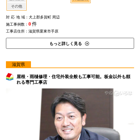
その他
対応地域
：犬上郡多賀町 周辺
0
件
施工事例数：
工事店住所：滋賀県栗東市手原
もっと詳しく見る
滋賀県
屋根・雨樋修理・住宅外装全般も工事可能。板金以外も頼
れる専門工事店