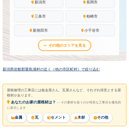
新潟市
長岡市
三条市
柏崎市
新発田市
小千谷市
その他のエリアを見る
新潟県岩船郡粟島浦村の近く（他の市区町村）で絞り込む
屋根修理の工事店には板金屋さん、瓦屋さんなど、それぞれ得意とする屋
根材があります。
あなたのお家の屋根材は？
― その素材を扱うのが得意な工事店を優先的
に表示します
金属
瓦
セメント
木材
その他