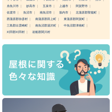
糸魚川市
妙高市
五泉市
上越市
阿賀野市
佐渡市
魚沼市
南魚沼市
胎内市
北蒲原郡聖籠町
西蒲原郡弥彦村
南蒲原郡田上町
東蒲原郡阿賀町
三島郡出雲崎町
南魚沼郡湯沢町
中魚沼郡津南町
刈羽郡刈羽村
岩船郡関川村