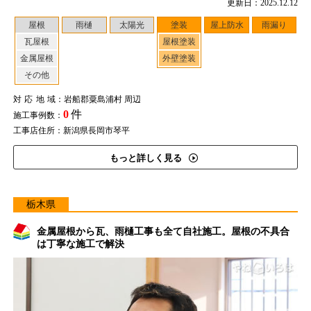
更新日：2025.12.12
屋根
雨樋
太陽光
塗装
屋上防水
雨漏り
瓦屋根
屋根塗装
金属屋根
外壁塗装
その他
対応地域
：岩船郡粟島浦村 周辺
0
件
施工事例数：
工事店住所：新潟県長岡市琴平
もっと詳しく見る
栃木県
金属屋根から瓦、雨樋工事も全て自社施工。屋根の不具合
は丁寧な施工で解決