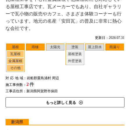
る屋根工事店です。瓦メーカーでもあり、自社ギャラリ
ーで瓦小物の販売やカフェ、さまざま体験コーナーも行
っています。地元の名産「安田瓦」の普及に非常に熱心
な会社です。
更新日：2026.07.31
屋根
雨樋
太陽光
塗装
屋上防水
雨漏り
瓦屋根
屋根塗装
金属屋根
外壁塗装
その他
対応地域
：岩船郡粟島浦村 周辺
2
件
施工事例数：
工事店住所：新潟県阿賀野市保田
もっと詳しく見る
新潟県