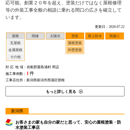
応可能。創業２０年を超え、塗装だけではなく屋根修理
等の外装工事全般の相談に乗れる間口の広さを確立して
います。
更新日：2026.07.22
屋根
雨樋
太陽光
塗装
屋上防水
雨漏り
瓦屋根
屋根塗装
金属屋根
外壁塗装
その他
対応地域
：岩船郡粟島浦村 周辺
1
件
施工事例数：
工事店住所：新潟県新潟市西蒲区曽根
もっと詳しく見る
新潟県
お客さまの家も自分の家だと思って、安心の屋根塗装・防
水塗装工事店