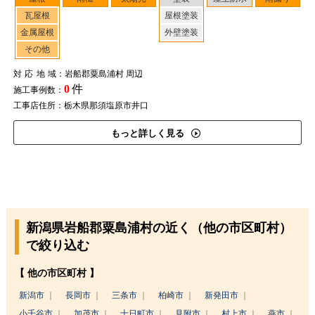
瓦屋根
屋根塗装
金属屋根
外壁塗装
その他
対応地域
：岩船郡粟島浦村 周辺
0
件
施工事例数：
工事店住所：栃木県那須塩原市井口
もっと詳しく見る
新潟県岩船郡粟島浦村の近く（他の市区町村）
で絞り込む
【 他の市区町村 】
新潟市
長岡市
三条市
柏崎市
新発田市
小千谷市
加茂市
十日町市
見附市
村上市
燕市