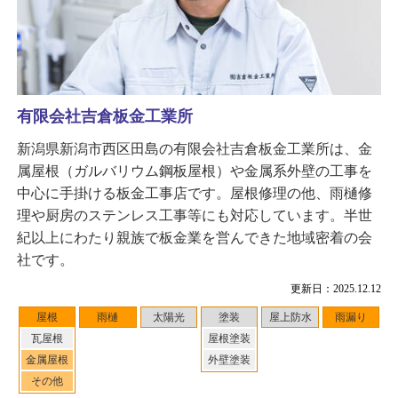
有限会社吉倉板金工業所
新潟県新潟市西区田島の有限会社吉倉板金工業所は、金
属屋根（ガルバリウム鋼板屋根）や金属系外壁の工事を
中心に手掛ける板金工事店です。屋根修理の他、雨樋修
理や厨房のステンレス工事等にも対応しています。半世
紀以上にわたり親族で板金業を営んできた地域密着の会
社です。
更新日：2025.12.12
屋根
雨樋
太陽光
塗装
屋上防水
雨漏り
瓦屋根
屋根塗装
金属屋根
外壁塗装
その他