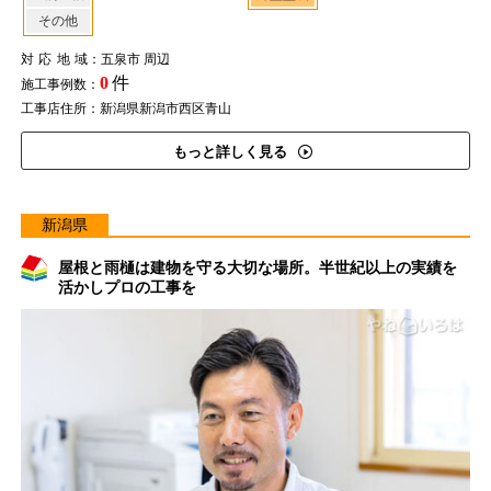
その他
対応地域
：五泉市 周辺
0
件
施工事例数：
工事店住所：新潟県新潟市西区青山
もっと詳しく見る
新潟県
屋根と雨樋は建物を守る大切な場所。半世紀以上の実績を
活かしプロの工事を