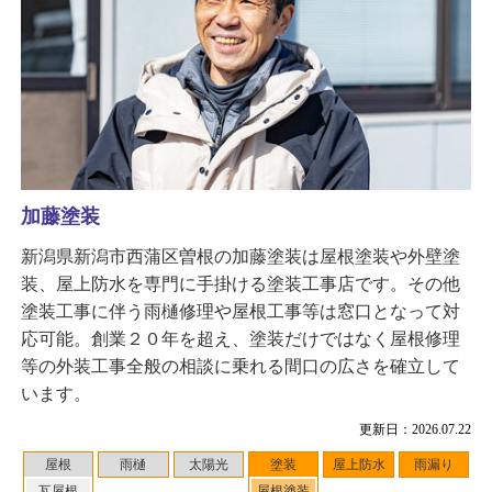
加藤塗装
新潟県新潟市西蒲区曽根の加藤塗装は屋根塗装や外壁塗
装、屋上防水を専門に手掛ける塗装工事店です。その他
塗装工事に伴う雨樋修理や屋根工事等は窓口となって対
応可能。創業２０年を超え、塗装だけではなく屋根修理
等の外装工事全般の相談に乗れる間口の広さを確立して
います。
更新日：2026.07.22
屋根
雨樋
太陽光
塗装
屋上防水
雨漏り
瓦屋根
屋根塗装