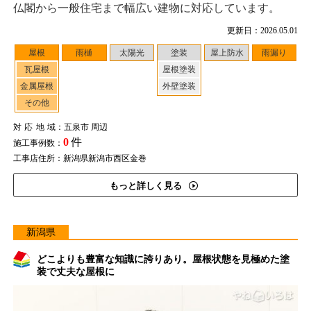
仏閣から一般住宅まで幅広い建物に対応しています。
更新日：2026.05.01
屋根
雨樋
太陽光
塗装
屋上防水
雨漏り
瓦屋根
屋根塗装
金属屋根
外壁塗装
その他
対応地域
：五泉市 周辺
0
件
施工事例数：
工事店住所：新潟県新潟市西区金巻
もっと詳しく見る
新潟県
どこよりも豊富な知識に誇りあり。屋根状態を見極めた塗
装で丈夫な屋根に