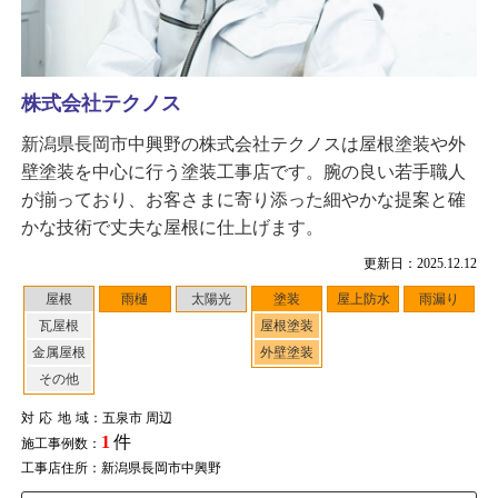
株式会社テクノス
新潟県長岡市中興野の株式会社テクノスは屋根塗装や外
壁塗装を中心に行う塗装工事店です。腕の良い若手職人
が揃っており、お客さまに寄り添った細やかな提案と確
かな技術で丈夫な屋根に仕上げます。
更新日：2025.12.12
屋根
雨樋
太陽光
塗装
屋上防水
雨漏り
瓦屋根
屋根塗装
金属屋根
外壁塗装
その他
対応地域
：五泉市 周辺
1
件
施工事例数：
工事店住所：新潟県長岡市中興野