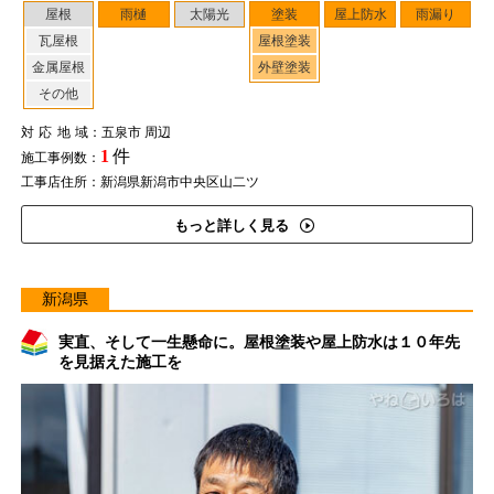
屋根
雨樋
太陽光
塗装
屋上防水
雨漏り
瓦屋根
屋根塗装
金属屋根
外壁塗装
その他
対応地域
：五泉市 周辺
1
件
施工事例数：
工事店住所：新潟県新潟市中央区山二ツ
もっと詳しく見る
新潟県
実直、そして一生懸命に。屋根塗装や屋上防水は１０年先
を見据えた施工を