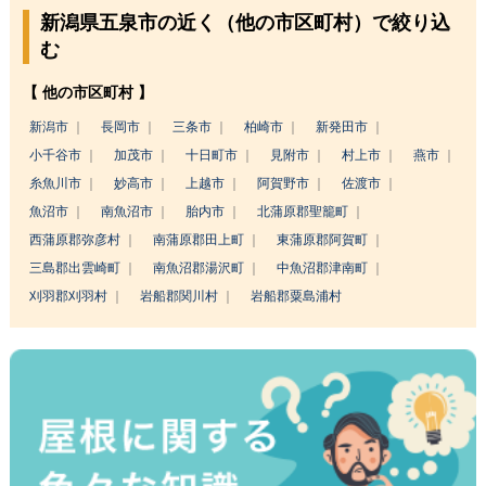
新潟県五泉市の近く（他の市区町村）で絞り込
む
【 他の市区町村 】
新潟市
長岡市
三条市
柏崎市
新発田市
小千谷市
加茂市
十日町市
見附市
村上市
燕市
糸魚川市
妙高市
上越市
阿賀野市
佐渡市
魚沼市
南魚沼市
胎内市
北蒲原郡聖籠町
西蒲原郡弥彦村
南蒲原郡田上町
東蒲原郡阿賀町
三島郡出雲崎町
南魚沼郡湯沢町
中魚沼郡津南町
刈羽郡刈羽村
岩船郡関川村
岩船郡粟島浦村