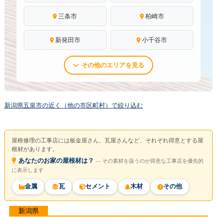
三条市
柏崎市
新発田市
小千谷市
その他のエリアを見る
新潟県五泉市の近く（他の市区町村）で絞り込む
屋根修理の工事店には板金屋さん、瓦屋さんなど、それぞれ得意とする屋
根材があります。
あなたのお家の屋根材は？
― その素材を扱うのが得意な工事店を優先的
に表示します
金属
瓦
セメント
木材
その他
新潟県