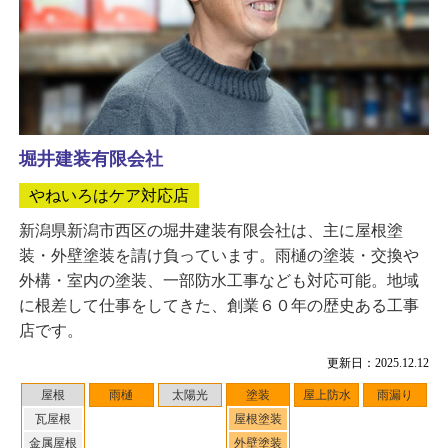
堀井建装有限会社
やねいろはケア対応店
新潟県新潟市西区の堀井建装有限会社は、主に屋根塗
装・外壁塗装を請け負っています。雨樋の塗装・交換や
外構・室内の塗装、一部防水工事なども対応可能。地域
に根差して仕事をしてきた、創業６０年の歴史ある工事
店です。
更新日：2025.12.12
屋根
雨樋
太陽光
塗装
屋上防水
雨漏り
瓦屋根
屋根塗装
金属屋根
外壁塗装