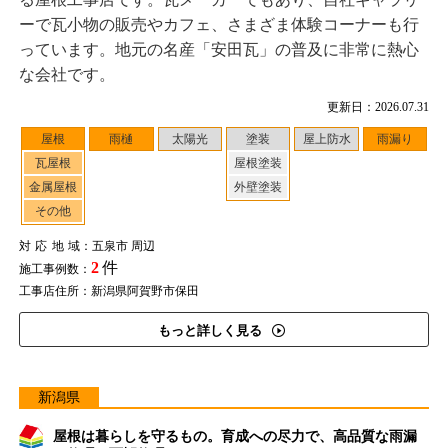
ーで瓦小物の販売やカフェ、さまざま体験コーナーも行
っています。地元の名産「安田瓦」の普及に非常に熱心
な会社です。
更新日：2026.07.31
屋根
雨樋
太陽光
塗装
屋上防水
雨漏り
瓦屋根
屋根塗装
金属屋根
外壁塗装
その他
対応地域
：五泉市 周辺
2
件
施工事例数：
工事店住所：新潟県阿賀野市保田
もっと詳しく見る
新潟県
屋根は暮らしを守るもの。育成への尽力で、高品質な雨漏