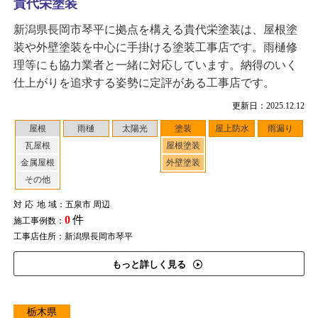
貴代栄塗装
新潟県長岡市琴平に拠点を構える貴代栄塗装は、屋根塗
装や外壁塗装を中心に手掛ける塗装工事店です。雨樋修
理等にも協力業者と一緒に対応しています。納得のいく
仕上がりを追求する姿勢に定評がある工事店です。
更新日：2025.12.12
屋根
雨樋
太陽光
塗装
屋上防水
雨漏り
瓦屋根
屋根塗装
金属屋根
外壁塗装
その他
対応地域
：五泉市 周辺
0
件
施工事例数：
工事店住所：新潟県長岡市琴平
もっと詳しく見る
栃木県