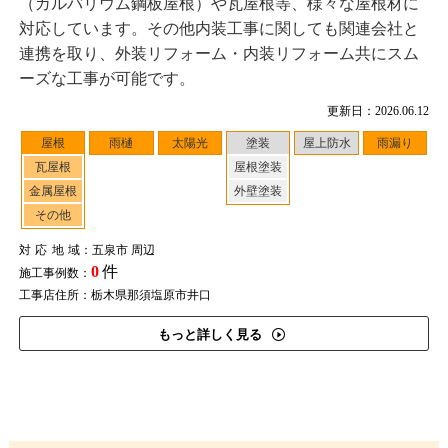
（ガルバリウム鋼板屋根）や瓦屋根等、様々な屋根材に
対応しています。その他内装工事に関しても関連会社と
連携を取り、外装リフォーム・内装リフォーム共にスム
ーズな工事が可能です。
更新日：2026.06.12
屋根
雨樋
太陽光
塗装
屋上防水
雨漏り
瓦屋根
屋根塗装
金属屋根
外壁塗装
その他
対応地域
：五泉市 周辺
0
件
施工事例数：
工事店住所：栃木県那須塩原市井口
もっと詳しく見る