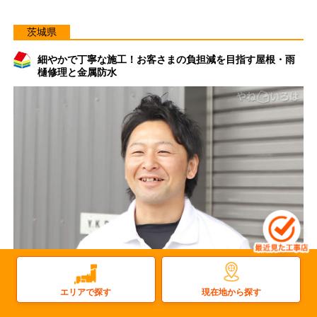
茨城県
細やかで丁寧な施工！お客さまの負担減を目指す屋根・雨
樋修理と金属防水
現在地から探す
エリアで探す
株式会社Y.K.ROOF