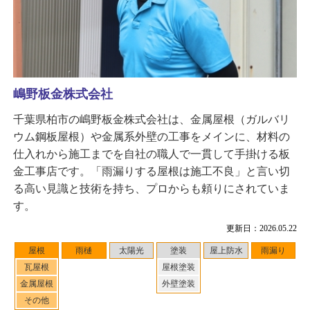
嶋野板金株式会社
千葉県柏市の嶋野板金株式会社は、金属屋根（ガルバリ
ウム鋼板屋根）や金属系外壁の工事をメインに、材料の
仕入れから施工までを自社の職人で一貫して手掛ける板
金工事店です。「雨漏りする屋根は施工不良」と言い切
る高い見識と技術を持ち、プロからも頼りにされていま
す。
更新日：2026.05.22
屋根
雨樋
太陽光
塗装
屋上防水
雨漏り
瓦屋根
屋根塗装
金属屋根
外壁塗装
その他