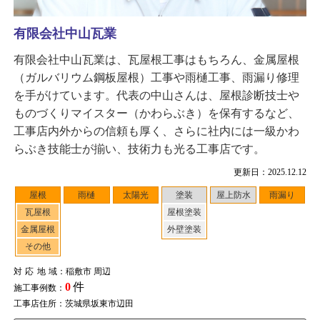
有限会社中山瓦業
有限会社中山瓦業は、瓦屋根工事はもちろん、金属屋根
（ガルバリウム鋼板屋根）工事や雨樋工事、雨漏り修理
を手がけています。代表の中山さんは、屋根診断技士や
ものづくりマイスター（かわらぶき）を保有するなど、
工事店内外からの信頼も厚く、さらに社内には一級かわ
らぶき技能士が揃い、技術力も光る工事店です。
更新日：2025.12.12
屋根
雨樋
太陽光
塗装
屋上防水
雨漏り
瓦屋根
屋根塗装
金属屋根
外壁塗装
その他
対応地域
：稲敷市 周辺
0
件
施工事例数：
工事店住所：茨城県坂東市辺田