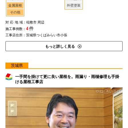
金属屋根
外壁塗装
その他
対応地域
：稲敷市 周辺
4
件
施工事例数：
工事店住所：茨城県つくばみらい市小張
もっと詳しく見る
茨城県
一手間を掛けて更に良い屋根を。雨漏り・雨樋修理も手掛
ける屋根工事店