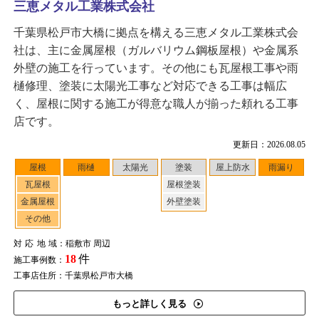
三恵メタル工業株式会社
千葉県松戸市大橋に拠点を構える三恵メタル工業株式会
社は、主に金属屋根（ガルバリウム鋼板屋根）や金属系
外壁の施工を行っています。その他にも瓦屋根工事や雨
樋修理、塗装に太陽光工事など対応できる工事は幅広
く、屋根に関する施工が得意な職人が揃った頼れる工事
店です。
更新日：2026.08.05
屋根
雨樋
太陽光
塗装
屋上防水
雨漏り
瓦屋根
屋根塗装
金属屋根
外壁塗装
その他
対応地域
：稲敷市 周辺
18
件
施工事例数：
工事店住所：千葉県松戸市大橋
もっと詳しく見る