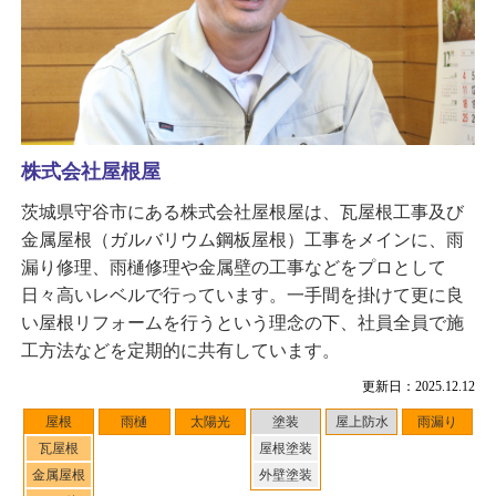
株式会社屋根屋
茨城県守谷市にある株式会社屋根屋は、瓦屋根工事及び
金属屋根（ガルバリウム鋼板屋根）工事をメインに、雨
漏り修理、雨樋修理や金属壁の工事などをプロとして
日々高いレベルで行っています。一手間を掛けて更に良
い屋根リフォームを行うという理念の下、社員全員で施
工方法などを定期的に共有しています。
更新日：2025.12.12
屋根
雨樋
太陽光
塗装
屋上防水
雨漏り
瓦屋根
屋根塗装
金属屋根
外壁塗装