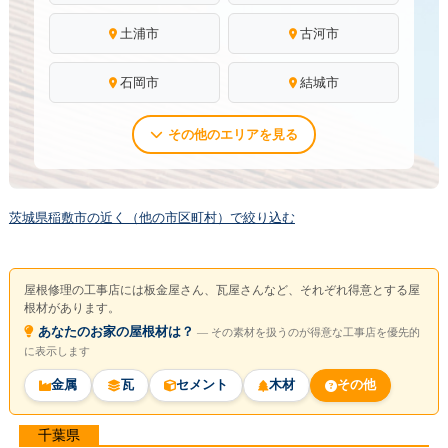
土浦市
古河市
石岡市
結城市
その他のエリアを見る
茨城県稲敷市の近く（他の市区町村）で絞り込む
屋根修理の工事店には板金屋さん、瓦屋さんなど、それぞれ得意とする屋
根材があります。
あなたのお家の屋根材は？
― その素材を扱うのが得意な工事店を優先的
に表示します
金属
瓦
セメント
木材
その他
千葉県