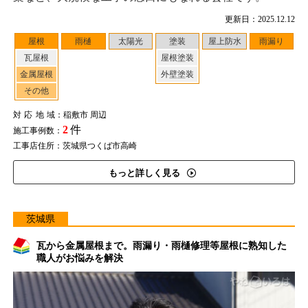
更新日：2025.12.12
屋根
雨樋
太陽光
塗装
屋上防水
雨漏り
瓦屋根
屋根塗装
金属屋根
外壁塗装
その他
対応地域
：稲敷市 周辺
2
件
施工事例数：
工事店住所：茨城県つくば市高崎
もっと詳しく見る
茨城県
瓦から金属屋根まで。雨漏り・雨樋修理等屋根に熟知した
職人がお悩みを解決