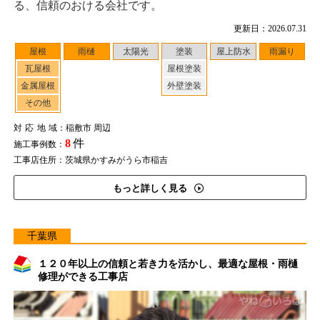
る、信頼のおける会社です。
更新日：2026.07.31
屋根
雨樋
太陽光
塗装
屋上防水
雨漏り
瓦屋根
屋根塗装
金属屋根
外壁塗装
その他
対応地域
：稲敷市 周辺
8
件
施工事例数：
工事店住所：茨城県かすみがうら市稲吉
もっと詳しく見る
千葉県
１２０年以上の信頼と若き力を活かし、最適な屋根・雨樋
修理ができる工事店