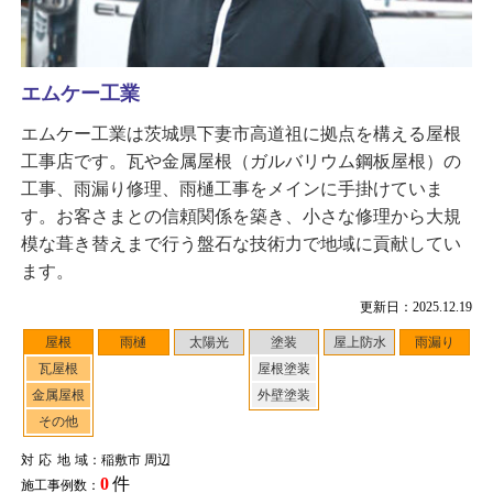
エムケー工業
エムケー工業は茨城県下妻市高道祖に拠点を構える屋根
工事店です。瓦や金属屋根（ガルバリウム鋼板屋根）の
工事、雨漏り修理、雨樋工事をメインに手掛けていま
す。お客さまとの信頼関係を築き、小さな修理から大規
模な葺き替えまで行う盤石な技術力で地域に貢献してい
ます。
更新日：2025.12.19
屋根
雨樋
太陽光
塗装
屋上防水
雨漏り
瓦屋根
屋根塗装
金属屋根
外壁塗装
その他
対応地域
：稲敷市 周辺
0
件
施工事例数：