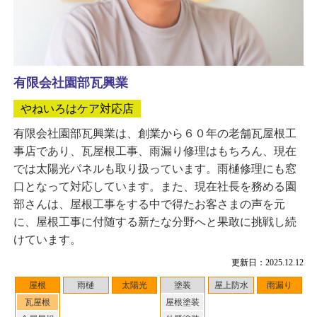
有限会社園部瓦興業
やねいろはケア対応店
有限会社園部瓦興業は、創業から６０年の老舗瓦屋根工
事店であり、瓦屋根工事、雨漏り修理はもちろん、現在
では太陽光パネルも取り扱っています。雨樋修理にも窓
口となって対応しています。また、現在社長を務める園
部さんは、屋根工事をする中で得たお客さまの声を元
に、屋根工事に付随する新たな分野へと果敢に挑戦し続
けています。
更新日：2025.12.12
屋根
雨樋
太陽光
塗装
屋上防水
雨漏り
瓦屋根
屋根塗装