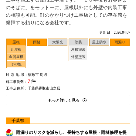
のそばに」をモットーに、屋根以外にも外壁や内装工事
の相談も可能。町のかかりつけ工事店としての存在感を
発揮する頼りになる会社です。
更新日：2026.04.07
屋根
雨樋
太陽光
塗装
屋上防水
雨漏り
瓦屋根
屋根塗装
金属屋根
外壁塗装
その他
対応地域
：稲敷市 周辺
7
件
施工事例数：
工事店住所：千葉県香取市山之辺
もっと詳しく見る
千葉県
雨漏りのリスクを減らし、長持ちする屋根・雨樋修理を提