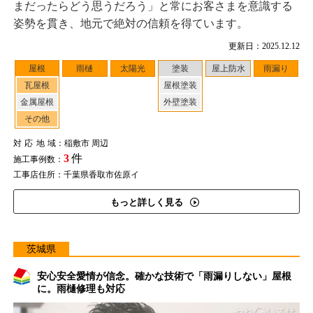
まだったらどう思うだろう」と常にお客さまを意識する
姿勢を貫き、地元で絶対の信頼を得ています。
更新日：2025.12.12
屋根
雨樋
太陽光
塗装
屋上防水
雨漏り
瓦屋根
屋根塗装
金属屋根
外壁塗装
その他
対応地域
：稲敷市 周辺
3
件
施工事例数：
工事店住所：千葉県香取市佐原イ
もっと詳しく見る
茨城県
安心安全愛情が信念。確かな技術で「雨漏りしない」屋根
に。雨樋修理も対応