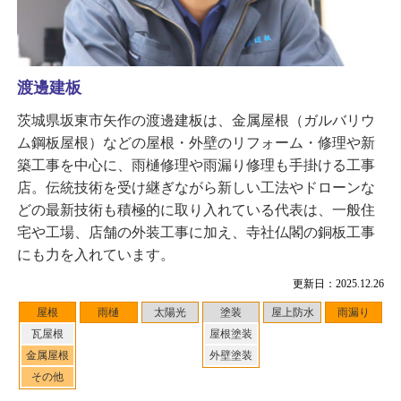
渡邊建板
茨城県坂東市矢作の渡邊建板は、金属屋根（ガルバリウ
ム鋼板屋根）などの屋根・外壁のリフォーム・修理や新
築工事を中心に、雨樋修理や雨漏り修理も手掛ける工事
店。伝統技術を受け継ぎながら新しい工法やドローンな
どの最新技術も積極的に取り入れている代表は、一般住
宅や工場、店舗の外装工事に加え、寺社仏閣の銅板工事
にも力を入れています。
更新日：2025.12.26
屋根
雨樋
太陽光
塗装
屋上防水
雨漏り
瓦屋根
屋根塗装
金属屋根
外壁塗装
その他