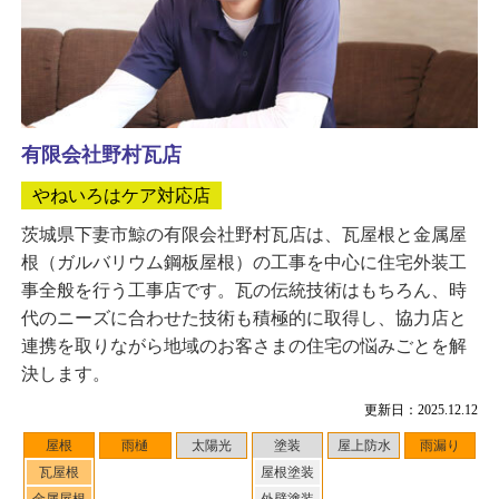
有限会社野村瓦店
やねいろはケア対応店
茨城県下妻市鯨の有限会社野村瓦店は、瓦屋根と金属屋
根（ガルバリウム鋼板屋根）の工事を中心に住宅外装工
事全般を行う工事店です。瓦の伝統技術はもちろん、時
代のニーズに合わせた技術も積極的に取得し、協力店と
連携を取りながら地域のお客さまの住宅の悩みごとを解
決します。
更新日：2025.12.12
屋根
雨樋
太陽光
塗装
屋上防水
雨漏り
瓦屋根
屋根塗装