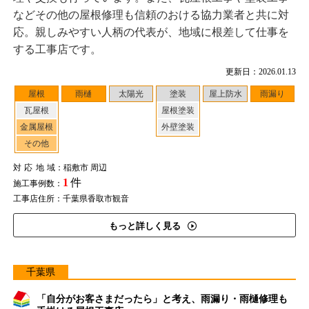
などその他の屋根修理も信頼のおける協力業者と共に対
応。親しみやすい人柄の代表が、地域に根差して仕事を
する工事店です。
更新日：2026.01.13
屋根
雨樋
太陽光
塗装
屋上防水
雨漏り
瓦屋根
屋根塗装
金属屋根
外壁塗装
その他
対応地域
：稲敷市 周辺
1
件
施工事例数：
工事店住所：千葉県香取市観音
もっと詳しく見る
千葉県
「自分がお客さまだったら」と考え、雨漏り・雨樋修理も