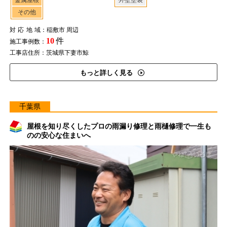
金属屋根
外壁塗装
その他
対応地域
：稲敷市 周辺
10
件
施工事例数：
工事店住所：茨城県下妻市鯨
もっと詳しく見る
千葉県
屋根を知り尽くしたプロの雨漏り修理と雨樋修理で一生も
のの安心な住まいへ