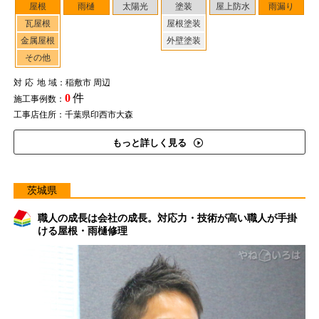
屋根
雨樋
太陽光
塗装
屋上防水
雨漏り
瓦屋根
屋根塗装
金属屋根
外壁塗装
その他
対応地域
：稲敷市 周辺
0
件
施工事例数：
工事店住所：千葉県印西市大森
もっと詳しく見る
茨城県
職人の成長は会社の成長。対応力・技術が高い職人が手掛
ける屋根・雨樋修理