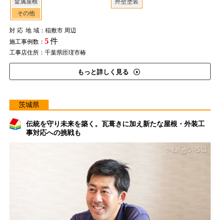
金属屋根
外壁塗装
その他
対応地域
：稲敷市 周辺
5
件
施工事例数：
工事店住所：千葉県匝瑳市椿
もっと詳しく見る
茨城県
伝統を守り未来を築く。瓦葺きに加え新たな屋根・外装工
事対応への挑戦も