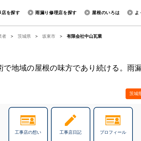
事店を探す
雨漏り修理店を探す
屋根のいろは
よ
業者
>
茨城県
>
坂東市
>
有限会社中山瓦業
術で地域の屋根の味方であり続ける。雨
茨城
工事店の想い
工事店日記
プロフィール