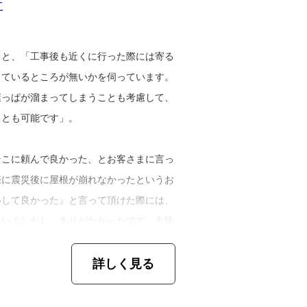
に
。
いました。しかし、他の職人さんが瓦を葺
たい気持ちが強まったのです」。
うと、「周りの方に気を遣うというところ
うと、「工事後も近くに行った際には寄る
拶をすること。そして工事中の音。その中
っているところが無いかを伺っています。
の仕事は、自分が作ったものをずっと残し
らっしゃると思うので、可能な限り朝は音
葉っぱが溜まってしまうことも考慮して、
と責任をもって工事を行わなければならな
をするように心がけています。また、家の
ことも可能です」。
おもしろさを感じると同時に、自分にでき
ほこりが落ちないように屋根の上での作業
屋根工事を知りたいと思うようになったの
つけています。また、一緒に工事を行って
そこに頼んで良かった、とお客さまに言っ
め、瓦屋根工事以外のものを扱う別の工事
むように、車の駐車の仕方など直接工事と
際に震災後に屋根が崩れなかったというお
いして良かった』と言って頂けた際には、
思いましたし、ありがたかったです。今後
の当時には独立を考えていたそうですが、
り修理事例について伺うと、「雨漏りの原
一つひとつの工事を一生懸命やっていきま
、工事以外にも沢山のことを学んだと話し
漏り、瓦の割れなどです。あとは瓦や建物
詳しく見る
木（手すりの上部に取り付けるためのも
様々な理由が考えられるのです。ですの
、今後も、高い技術と、細やかな対応力を