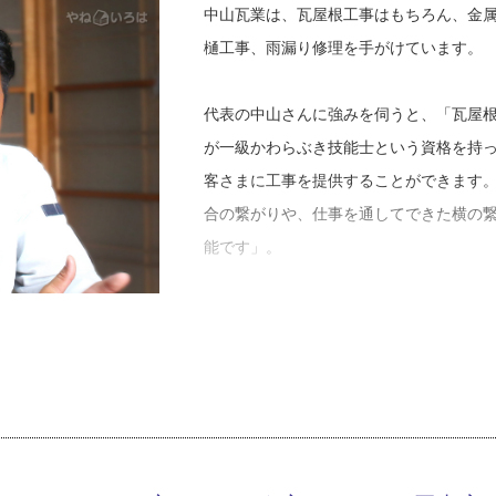
ているので、その時の友人の存在は、今
中山瓦業は、瓦屋根工事はもちろん、金
そして高校に入学するも、中退を決めた
樋工事、雨漏り修理を手がけています。
りました。
代表の中山さんに強みを伺うと、「瓦屋
「中退をした分、同年代のみんなには負
が一級かわらぶき技能士という資格を持
た。自分はみんなと同じように会社には
客さまに工事を提供することができます
けて進むしかないと思ったのです」。そ
合の繋がりや、仕事を通してできた横の
す。
能です」。
まずは鉄鋼の会社でアルバイトを始めた
次に仕事に対する価値観を伺うと、「ま
に、「手を動かしてものを作るのが好き
い。お客さまに生かされているのだから
頃に再び転機が訪れます。「その頃、友
い。これは、以前勤めていた工事店の親
う話を聞き、紹介してもらったのです。
います。また、震災後に、自分が手がけ
ることにしました。これが屋根工事に携
０棟のうち１棟だけ屋根の棟部分が崩れ
この一棟があったからこそ、より慎重な