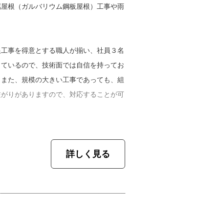
の自分の刺激になっていますね」。
属屋根（ガルバリウム鋼板屋根）工事や雨
中山さん。しかし、ここが人生の転機とな
根工事を得意とする職人が揃い、社員３名
けたくないという気持ちが強くなりまし
っているので、技術面では自信を持ってお
入れないかもしれないけれど、手に職をつ
。また、規模の大きい工事であっても、組
して決意を新たに中山さんは進み始めま
繋がりがありますので、対応することが可
中山さん。溶接の仕事などをこなすうち
ず第一に、仕事があるのは当たり前ではな
だ」と自覚するようになったそう。そんな
詳しく見る
、感謝の気持ちが無いと良い仕事はできな
人の親戚が瓦屋根工事店をやっているとい
方が教えてくれたことで、今でも意識して
話を聞いて、そこで働いてみようと入社す
た屋根の状況を見に行ってみると、２５０
わるきっかけとなりました」。
ていたのです。原因は分かったのですが、
工事を行い、常に質を上げていかなければ