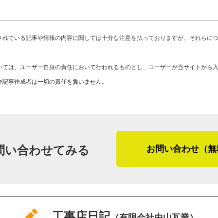
「そこでは、自分よりも年上の２人の職
で、雨漏りしているという時には、実際
もって、お客さまが屋根に不安を覚えた
ですが、仕事の指導の面で悩みました。
一つひとつ検証していきます。また、す
と確信しました。
分が舵を切って仕事を進めるということ
ないため、可能性が低い要因からつぶし
されている記事や情報の内容に関しては十分な注意を払っておりますが、それらに
たね。また、仕事終わりに親方と話をす
ます」。
（２０１７年６月取材）
し、アドバイスを頂けたことはありがた
いては、ユーザー自身の責任において行われるものとし、ユーザーが当サイトから
（２０２２年９月加筆修正）
のが、『勘違いするなよ』ということで
さらに、中山瓦業のある茨城県の地域の
び記事作成者は一切の責任を負いません。
らこそ、自分たちはご飯を食べることが
の被害を受けた地域でもあるので、震災
じゃないぞ』。これは今も、当社の社員
災後は屋根材を軽いものに変えたいとい
ラ豪雨も増え、雨の量が多すぎることか
そして徐々に自分自身への仕事の依頼が
した。だからこそ、水が溜まりやすい場
問い合わせてみる
お問い合わせ（無
仕事はあるけれども人手が足らず、体力
溜まりにくいような施工を考えています
人さんを社員として採用し、それ以来と
震災が起こった地域だからこそ、お客さ
そんな中山さんに今後の展望を伺うと、
な施工がお客さまのためになるのか。そ
社で対応できる仕事の幅を広げていきた
災害が起こっても、お客さまを守れるた
工事店日記
（有限会社中山瓦業）