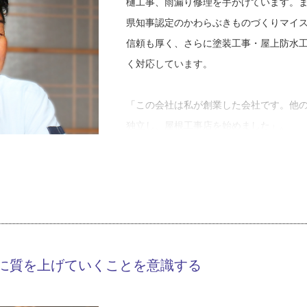
樋工事、雨漏り修理を手がけています。
県知事認定のかわらぶきものづくりマイ
信頼も厚く、さらに塗装工事・屋上防水
く対応しています。
「この会社は私が創業した会社です。他
独立し、屋根工事店を始めました」。
こう話をしてくれた中山さんに、幼いこ
た。
「小学生の頃はサッカーが好きで、小学
していました。中学に上がると、同じ学
輩にかわいがってもらっていました。同
に質を上げていくことを意識する
したね。今思えば、礼儀やマナーなどの
立ったことが多かったです。また、当時