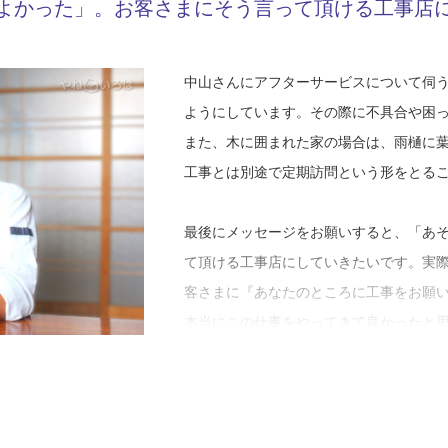
Y08-AZC
よかった」。お客さまにそう言って頂ける工事店
工事店番号
その当時を中山さんはこう振り返ります
ならないと、気が引き締まりました」。
「入社当時は、荷揚げや下葺きをやって
いているのを見て、自分も早くやってみ
また、工事の際に心がけていることを伺
中山さんにアフターサービスについて伺
ですね。工事をする前に近所の方への挨
ようにしています。その際に不具合や困
必死に屋根工事に向き合ううちに、「こ
でも祝日の工事の際は、お休みの方もい
また、木に囲まれた家の場合は、雨樋に
ていくことができる。だからこそ、誇り
の出ない仕事をし、日中に音の出る仕事
工事とは別途で定期訪問という形をとる
いと思ったのです。そして、この仕事の
外に洗濯物を干されている家であれば、
ることの幅を広げるためにも、いろんな
を、なるべく下で終わらせるように気を
最後にメッセージをお願いすると、「あ
です。そこで、別の仕事の仕方も学ぶた
くれる工事店の方の仕事がスムーズに進
て頂ける工事店にしていきたいです。実
店で働くことに決めました」。
は関係のない部分も配慮しています」。
客さまに『あなたのところに工事をお願
本当にこの仕事をやってきて良かったと
新たな工事店で働き始めた中山さん。そ
次にこれまでに対処したことのある雨漏
もお客さまに安心していただけるよう、
その上で入社を認めてくれた親方からは
因としてあるのが、サッシ部分からの雨
す」と中山さん。
ます。
の他の部材が絡んだものやベランダの笠
の）が絡んだ部分など、雨漏りの原因は
一級かわらぶき技能士が揃う中山瓦業は