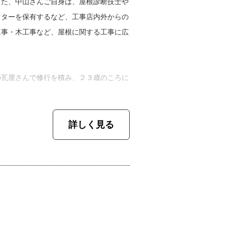
また、中山さんご自身は、屋根診断技士や
スターを保有するなど、工事店内外からの
工事・木工事など、屋根に関する工事に広
の瓦屋さんで修行を積み、２３歳のころに
詳しく見る
ろから現在に至るまでのお話を伺いまし
６年生まで小学校のサッカークラブに所属
校の友人や先輩と遊ぶことが多く、よく先
時に、そこで先輩後輩関係について学びま
実践の場でしたので、社会に出てから役に
一緒にふざけていた友人ほど、現在活躍し