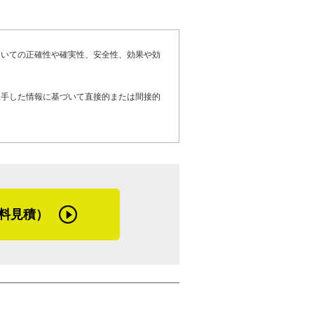
人さんが、自分の部下として働いていたの
に水が漏れている時に呼んで頂き、原因を
際には、力強い味方となり続けるのだろう
しかし、年上の方に敬意を払いつつも、自
ぐに原因が判明するというケースは滅多に
は、自分にとっては非常に勉強になりまし
ていき、原因を断定していくようにしてい
ついての正確性や確実性、安全性、効果や効
ることが日課で、工事の進め方や悩みを話
かったです。その時に、親方が言っていた
入手した情報に基づいて直接的または間接的
した。『お客さまがお金を払って下さるか
特性を伺うと、「この辺りは東日本大震災
できる。決して仕事をやってやっているん
後は特に地震対策に力を入れています。震
に伝えていますね」と中山さん。
う要望も増えましたね。また、近年はゲリ
ら、水がはけきらないということもありま
増えたことも後押しし、独立。はじめは、
所に関しては、その形状に合わせて、水が
料見積）
的にも厳しいこともあったそう。そこで職
」。
もに仕事をしています。
まの不安をどう小さくし、そしてどのよう
「地域密着の工事をしていくためにも、自
して、いつ起こるか分からない今後の自然
い」と話してくれました。
めの施工を追求し続ける姿勢が印象的でし