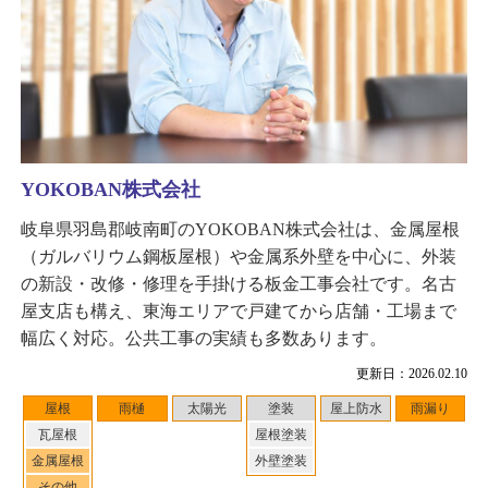
YOKOBAN株式会社
岐阜県羽島郡岐南町のYOKOBAN株式会社は、金属屋根
（ガルバリウム鋼板屋根）や金属系外壁を中心に、外装
の新設・改修・修理を手掛ける板金工事会社です。名古
屋支店も構え、東海エリアで戸建てから店舗・工場まで
幅広く対応。公共工事の実績も多数あります。
更新日：2026.02.10
屋根
雨樋
太陽光
塗装
屋上防水
雨漏り
瓦屋根
屋根塗装
金属屋根
外壁塗装
その他