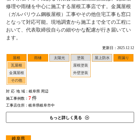
修理や雨樋を中心に施工する屋根工事店です。金属屋根
（ガルバリウム鋼板屋根）工事やその他住宅工事も窓口
となって対応可能。現地調査から施工まで全ての工程に
おいて、代表取締役自らの細やかな配慮が行き届いてい
ます。
更新日：2025.12.12
屋根
雨樋
太陽光
塗装
屋上防水
雨漏り
瓦屋根
屋根塗装
金属屋根
外壁塗装
その他
対応地域
：岐阜県 周辺
7
件
施工事例数：
工事店住所：岐阜県岐阜市中
もっと詳しく見る
岐阜県