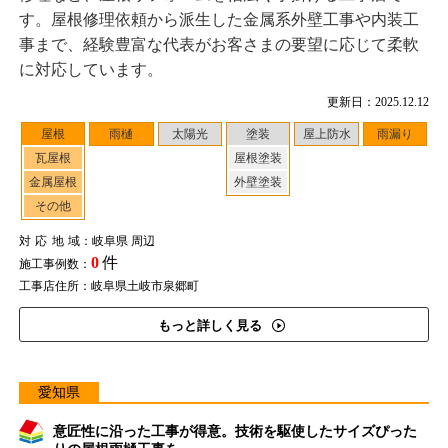
す。屋根修理依頼から派生した金属系外壁工事や内装工
事まで、経験豊富な代表がお客さまの要望に応じて柔軟
に対応しています。
更新日：2025.12.12
屋根
雨樋
太陽光
塗装
屋上防水
雨漏り
瓦屋根
屋根塗装
金属屋根
外壁塗装
その他
対応地域
：岐阜県 周辺
0
件
施工事例数：
工事店住所：岐阜県土岐市泉郷町
もっと詳しく見る
愛知県
意匠性に沿った工事が得意。技術を駆使したサイズぴった