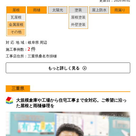
更新日：2026.06.02
屋根
雨樋
太陽光
塗装
屋上防水
雨漏り
瓦屋根
屋根塗装
金属屋根
外壁塗装
その他
対応地域
：岐阜県 周辺
2
件
施工事例数：
工事店住所：三重県桑名市掛樋
もっと詳しく見る
三重県
大規模倉庫や工場から住宅工事まで全対応。ご希望に沿っ
た屋根と雨樋修理を