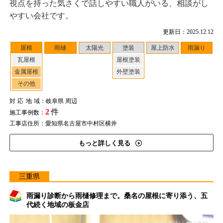
視点を持った気さくで話しやすい職人がいる、相談がし
やすい会社です。
更新日：2025.12.12
屋根
雨樋
太陽光
塗装
屋上防水
雨漏り
瓦屋根
屋根塗装
金属屋根
外壁塗装
その他
対応地域
：岐阜県 周辺
2
件
施工事例数：
工事店住所：愛知県名古屋市中村区横井
もっと詳しく見る
三重県
雨漏り診断から雨樋修理まで。桑名の屋根に寄り添う、五
代続く地域の板金店