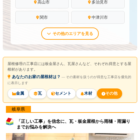
高山市
多治見市
関市
中津川市
その他のエリアを見る
屋根修理の工事店には板金屋さん、瓦屋さんなど、それぞれ得意とする屋
根材があります。
あなたのお家の屋根材は？
― その素材を扱うのが得意な工事店を優先的
に表示します
金属
瓦
セメント
木材
その他
岐阜県
「正しい工事」を信念に、瓦・板金屋根から雨樋・雨漏り
までお悩みを解決へ