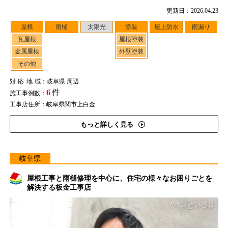
更新日：2026.04.23
屋根
雨樋
太陽光
塗装
屋上防水
雨漏り
瓦屋根
屋根塗装
金属屋根
外壁塗装
その他
対応地域
：岐阜県 周辺
6
件
施工事例数：
工事店住所：岐阜県関市上白金
もっと詳しく見る
岐阜県
屋根工事と雨樋修理を中心に、住宅の様々なお困りごとを
解決する板金工事店