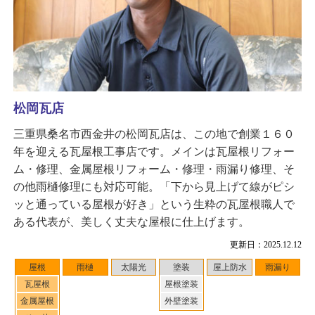
松岡瓦店
三重県桑名市西金井の松岡瓦店は、この地で創業１６０
年を迎える瓦屋根工事店です。メインは瓦屋根リフォー
ム・修理、金属屋根リフォーム・修理・雨漏り修理、そ
の他雨樋修理にも対応可能。「下から見上げて線がピシ
ッと通っている屋根が好き」という生粋の瓦屋根職人で
ある代表が、美しく丈夫な屋根に仕上げます。
更新日：2025.12.12
屋根
雨樋
太陽光
塗装
屋上防水
雨漏り
瓦屋根
屋根塗装
金属屋根
外壁塗装