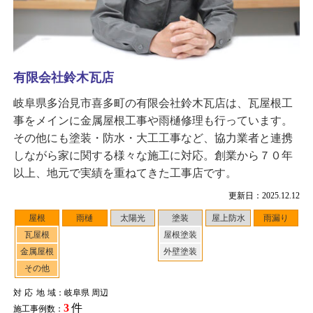
有限会社鈴木瓦店
岐阜県多治見市喜多町の有限会社鈴木瓦店は、瓦屋根工
事をメインに金属屋根工事や雨樋修理も行っています。
その他にも塗装・防水・大工工事など、協力業者と連携
しながら家に関する様々な施工に対応。創業から７０年
以上、地元で実績を重ねてきた工事店です。
更新日：2025.12.12
屋根
雨樋
太陽光
塗装
屋上防水
雨漏り
瓦屋根
屋根塗装
金属屋根
外壁塗装
その他
対応地域
：岐阜県 周辺
3
件
施工事例数：