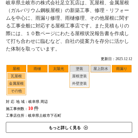
岐阜県土岐市の株式会社足立瓦店は、瓦屋根、金属屋根
（ガルバリウム鋼板屋根）の新築工事、修理・リフォー
ムを中心に、雨漏り修理、雨樋修理、その他屋根に関す
る工事全般に対応する屋根工事店です。また見積もりの
際には、１０数ページにわたる屋根状況報告書を作成し
て打ち合わせに臨むなど、自社の提案力を存分に活かし
た体制を取っています。
更新日：2025.12.12
屋根
雨樋
太陽光
塗装
屋上防水
雨漏り
瓦屋根
屋根塗装
金属屋根
外壁塗装
その他
対応地域
：岐阜県 周辺
10
件
施工事例数：
工事店住所：岐阜県土岐市下石町
もっと詳しく見る