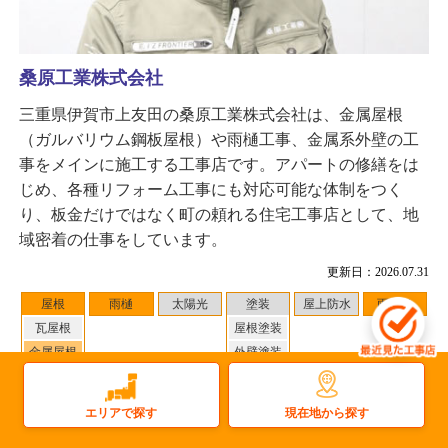
桑原工業株式会社
三重県伊賀市上友田の桑原工業株式会社は、金属屋根
（ガルバリウム鋼板屋根）や雨樋工事、金属系外壁の工
事をメインに施工する工事店です。アパートの修繕をは
じめ、各種リフォーム工事にも対応可能な体制をつく
り、板金だけではなく町の頼れる住宅工事店として、地
域密着の仕事をしています。
更新日：2026.07.31
屋根
雨樋
太陽光
塗装
屋上防水
雨漏り
瓦屋根
屋根塗装
金属屋根
外壁塗装
その他
対応地域
：岐阜県 周辺
現在地から探す
エリアで探す
2
件
施工事例数：