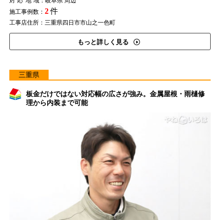
対応地域
：岐阜県 周辺
2
件
施工事例数：
工事店住所：三重県四日市市山之一色町
もっと詳しく見る
三重県
板金だけではない対応幅の広さが強み。金属屋根・雨樋修
理から内装まで可能