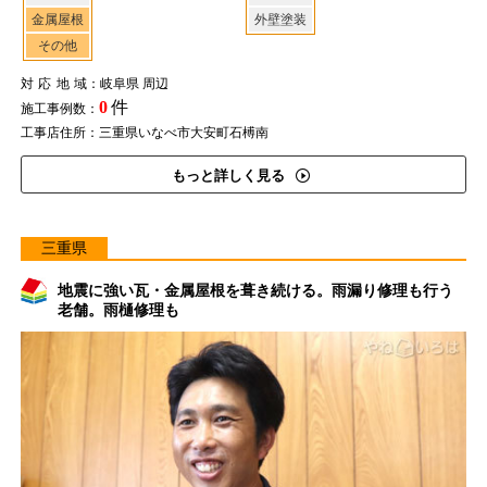
金属屋根
外壁塗装
その他
対応地域
：岐阜県 周辺
0
件
施工事例数：
工事店住所：三重県いなべ市大安町石榑南
もっと詳しく見る
三重県
地震に強い瓦・金属屋根を葺き続ける。雨漏り修理も行う
老舗。雨樋修理も