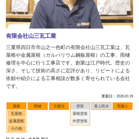
有限会社山三瓦工業
三重県四日市市山之一色町の有限会社山三瓦工業は、瓦
屋根や金属屋根（ガルバリウム鋼板屋根）の工事、雨樋
修理を中心に行う工事店です。創業は江戸時代。歴史の
深さ、そして技術の高さに定評があり、リピートによる
依頼や紹介による工事相談が数多く寄せられている会社
です。
更新日：2026.03.19
屋根
雨樋
太陽光
塗装
屋上防水
雨漏り
瓦屋根
屋根塗装
金属屋根
外壁塗装
その他