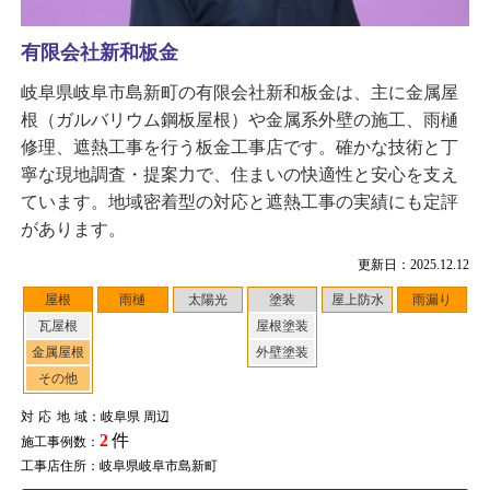
有限会社新和板金
岐阜県岐阜市島新町の有限会社新和板金は、主に金属屋
根（ガルバリウム鋼板屋根）や金属系外壁の施工、雨樋
修理、遮熱工事を行う板金工事店です。確かな技術と丁
寧な現地調査・提案力で、住まいの快適性と安心を支え
ています。地域密着型の対応と遮熱工事の実績にも定評
があります。
更新日：2025.12.12
屋根
雨樋
太陽光
塗装
屋上防水
雨漏り
瓦屋根
屋根塗装
金属屋根
外壁塗装
その他
対応地域
：岐阜県 周辺
2
件
施工事例数：
工事店住所：岐阜県岐阜市島新町