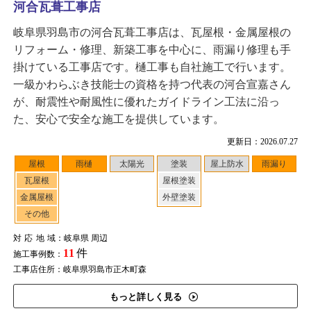
河合瓦葺工事店
岐阜県羽島市の河合瓦葺工事店は、瓦屋根・金属屋根の
リフォーム・修理、新築工事を中心に、雨漏り修理も手
掛けている工事店です。樋工事も自社施工で行います。
一級かわらぶき技能士の資格を持つ代表の河合宣嘉さん
が、耐震性や耐風性に優れたガイドライン工法に沿っ
た、安心で安全な施工を提供しています。
更新日：2026.07.27
屋根
雨樋
太陽光
塗装
屋上防水
雨漏り
瓦屋根
屋根塗装
金属屋根
外壁塗装
その他
対応地域
：岐阜県 周辺
11
件
施工事例数：
工事店住所：岐阜県羽島市正木町森
もっと詳しく見る