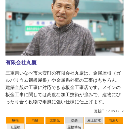
有限会社丸慶
三重県いなべ市大安町の有限会社丸慶は、金属屋根（ガ
ルバリウム鋼板屋根）や金属系外壁の工事はもちろん、
建築全般の工事に対応できる板金工事店です。メインの
板金工事に関しては高度な加工技術が強みで、建物にぴ
ったり合う役物で雨風に強い仕様に仕上げます。
更新日：2025.12.12
屋根
雨樋
太陽光
塗装
屋上防水
雨漏り
瓦屋根
屋根塗装