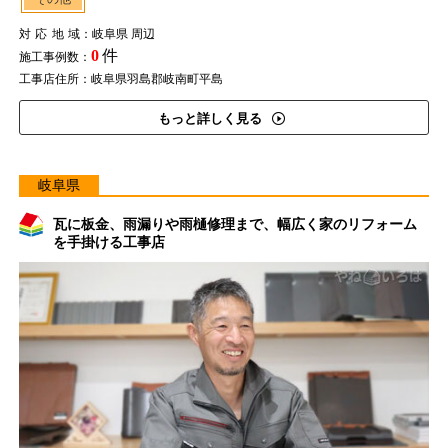
対応地域
：岐阜県 周辺
0
件
施工事例数：
工事店住所：岐阜県羽島郡岐南町平島
もっと詳しく見る
岐阜県
瓦に板金、雨漏りや雨樋修理まで、幅広く家のリフォーム
を手掛ける工事店