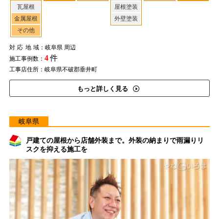
瓦屋根
屋根塗装
金属屋根
外壁塗装
その他
対応地域
：岐阜県 周辺
4
件
施工事例数：
工事店住所：岐阜県不破郡垂井町
もっと詳しく見る
岐阜県
戸建ての屋根から店舗外装まで。外装の納まりで雨漏りリ
スクを抑える施工を