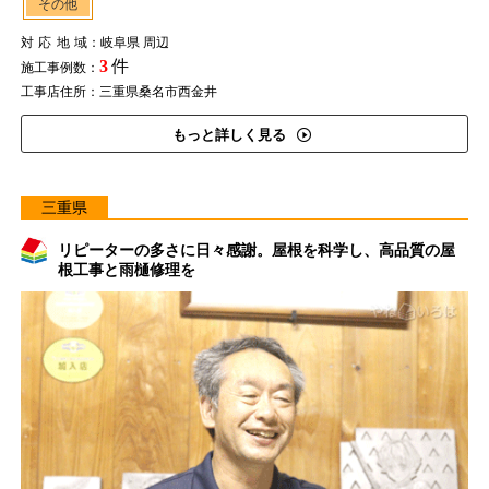
その他
対応地域
：岐阜県 周辺
3
件
施工事例数：
工事店住所：三重県桑名市西金井
もっと詳しく見る
三重県
リピーターの多さに日々感謝。屋根を科学し、高品質の屋
根工事と雨樋修理を