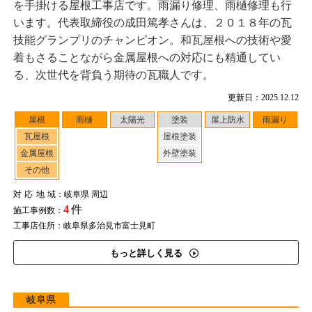
を手掛ける屋根工事店です。雨漏り修理、雨樋修理も行
います。代表取締役の成田篤孝さんは、２０１８年の瓦
技能グランプリのチャンピオン。和瓦屋根への技術や愛
着もさることながら金属屋根への対応にも精通してい
る、次世代を背負う期待の瓦職人です。
更新日：2025.12.12
屋根
雨樋
太陽光
塗装
屋上防水
雨漏り
瓦屋根
屋根塗装
金属屋根
外壁塗装
その他
対応地域
：岐阜県 周辺
4
件
施工事例数：
工事店住所：岐阜県多治見市富士見町
もっと詳しく見る
岐阜県