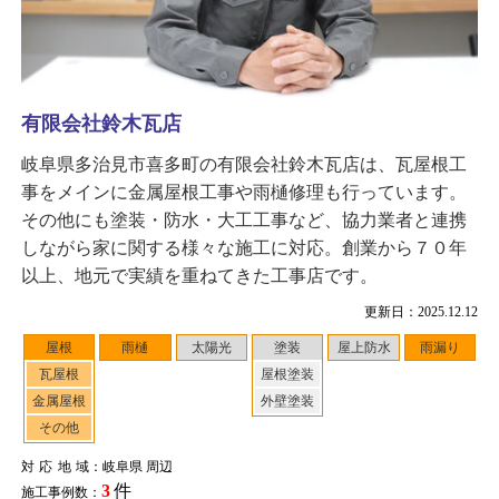
有限会社鈴木瓦店
岐阜県多治見市喜多町の有限会社鈴木瓦店は、瓦屋根工
事をメインに金属屋根工事や雨樋修理も行っています。
その他にも塗装・防水・大工工事など、協力業者と連携
しながら家に関する様々な施工に対応。創業から７０年
以上、地元で実績を重ねてきた工事店です。
更新日：2025.12.12
屋根
雨樋
太陽光
塗装
屋上防水
雨漏り
瓦屋根
屋根塗装
金属屋根
外壁塗装
その他
対応地域
：岐阜県 周辺
3
件
施工事例数：