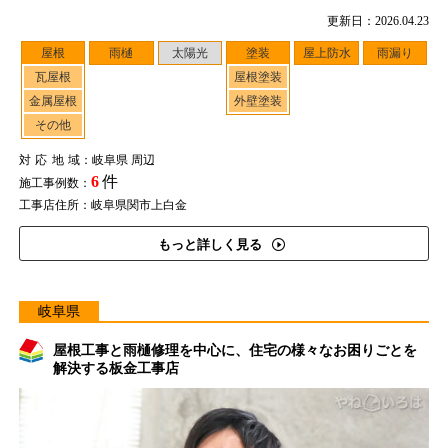
更新日：2026.04.23
屋根
雨樋
太陽光
塗装
屋上防水
雨漏り
瓦屋根
屋根塗装
金属屋根
外壁塗装
その他
対応地域
：岐阜県 周辺
6
件
施工事例数：
工事店住所：岐阜県関市上白金
もっと詳しく見る
岐阜県
屋根工事と雨樋修理を中心に、住宅の様々なお困りごとを
解決する板金工事店