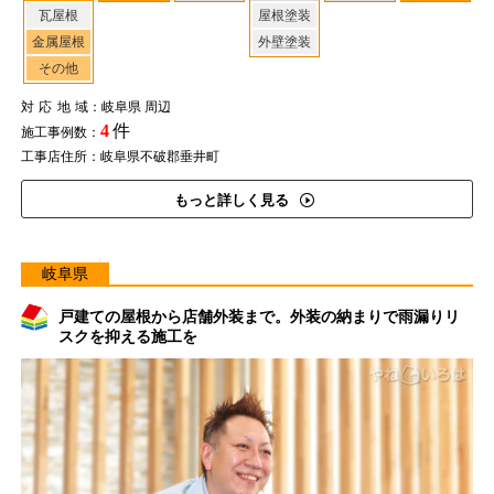
瓦屋根
屋根塗装
金属屋根
外壁塗装
その他
対応地域
：岐阜県 周辺
4
件
施工事例数：
工事店住所：岐阜県不破郡垂井町
もっと詳しく見る
岐阜県
戸建ての屋根から店舗外装まで。外装の納まりで雨漏りリ
スクを抑える施工を