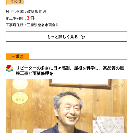
その他
対応地域
：岐阜県 周辺
3
件
施工事例数：
工事店住所：三重県桑名市西金井
もっと詳しく見る
三重県
リピーターの多さに日々感謝。屋根を科学し、高品質の屋
根工事と雨樋修理を