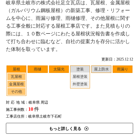
岐阜県土岐市の株式会社足立瓦店は、瓦屋根、金属屋根
（ガルバリウム鋼板屋根）の新築工事、修理・リフォー
ムを中心に、雨漏り修理、雨樋修理、その他屋根に関す
る工事全般に対応する屋根工事店です。また見積もりの
際には、１０数ページにわたる屋根状況報告書を作成し
て打ち合わせに臨むなど、自社の提案力を存分に活かし
た体制を取っています。
更新日：2025.12.12
屋根
雨樋
太陽光
塗装
屋上防水
雨漏り
瓦屋根
屋根塗装
金属屋根
外壁塗装
その他
対応地域
：岐阜県 周辺
10
件
施工事例数：
工事店住所：岐阜県土岐市下石町
もっと詳しく見る