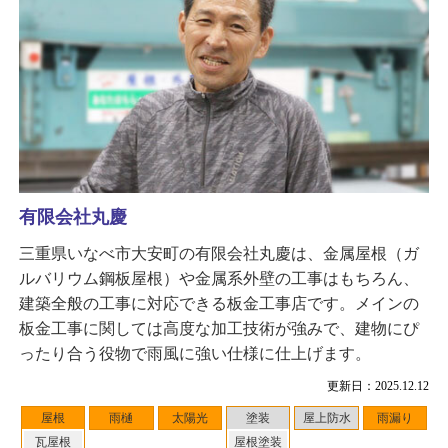
有限会社丸慶
三重県いなべ市大安町の有限会社丸慶は、金属屋根（ガ
ルバリウム鋼板屋根）や金属系外壁の工事はもちろん、
建築全般の工事に対応できる板金工事店です。メインの
板金工事に関しては高度な加工技術が強みで、建物にぴ
ったり合う役物で雨風に強い仕様に仕上げます。
更新日：2025.12.12
屋根
雨樋
太陽光
塗装
屋上防水
雨漏り
瓦屋根
屋根塗装