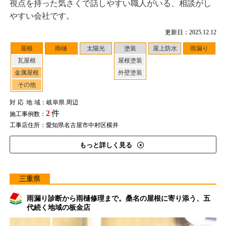
視点を持った気さくで話しやすい職人がいる、相談がし
やすい会社です。
更新日：2025.12.12
屋根
雨樋
太陽光
塗装
屋上防水
雨漏り
瓦屋根
屋根塗装
金属屋根
外壁塗装
その他
対応地域
：岐阜県 周辺
2
件
施工事例数：
工事店住所：愛知県名古屋市中村区横井
もっと詳しく見る
三重県
雨漏り診断から雨樋修理まで。桑名の屋根に寄り添う、五
代続く地域の板金店