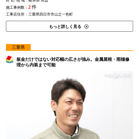
対応地域
：岐阜県 周辺
2
件
施工事例数：
工事店住所：三重県四日市市山之一色町
もっと詳しく見る
三重県
板金だけではない対応幅の広さが強み。金属屋根・雨樋修
理から内装まで可能