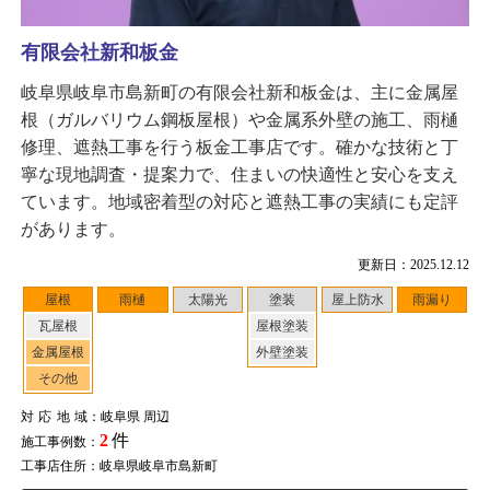
有限会社新和板金
岐阜県岐阜市島新町の有限会社新和板金は、主に金属屋
根（ガルバリウム鋼板屋根）や金属系外壁の施工、雨樋
修理、遮熱工事を行う板金工事店です。確かな技術と丁
寧な現地調査・提案力で、住まいの快適性と安心を支え
ています。地域密着型の対応と遮熱工事の実績にも定評
があります。
更新日：2025.12.12
屋根
雨樋
太陽光
塗装
屋上防水
雨漏り
瓦屋根
屋根塗装
金属屋根
外壁塗装
その他
対応地域
：岐阜県 周辺
2
件
施工事例数：
工事店住所：岐阜県岐阜市島新町