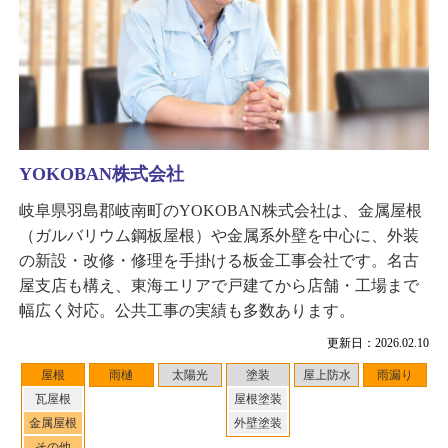
YOKOBAN株式会社
岐阜県羽島郡岐南町のYOKOBAN株式会社は、金属屋根
（ガルバリウム鋼板屋根）や金属系外壁を中心に、外装
の新設・改修・修理を手掛ける板金工事会社です。名古
屋支店も構え、東海エリアで戸建てから店舗・工場まで
幅広く対応。公共工事の実績も多数あります。
更新日：2026.02.10
屋根
雨樋
太陽光
塗装
屋上防水
雨漏り
瓦屋根
屋根塗装
金属屋根
外壁塗装
その他