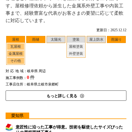
す。屋根修理依頼から派生した金属系外壁工事や内装工
事まで、経験豊富な代表がお客さまの要望に応じて柔軟
に対応しています。
更新日：2025.12.12
屋根
雨樋
太陽光
塗装
屋上防水
雨漏り
瓦屋根
屋根塗装
金属屋根
外壁塗装
その他
対応地域
：岐阜県 周辺
0
件
施工事例数：
工事店住所：岐阜県土岐市泉郷町
もっと詳しく見る
愛知県
意匠性に沿った工事が得意。技術を駆使したサイズぴった