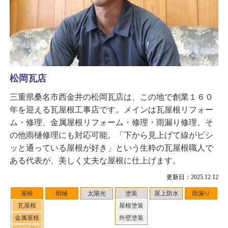
松岡瓦店
三重県桑名市西金井の松岡瓦店は、この地で創業１６０
年を迎える瓦屋根工事店です。メインは瓦屋根リフォー
ム・修理、金属屋根リフォーム・修理・雨漏り修理、そ
の他雨樋修理にも対応可能。「下から見上げて線がピシ
ッと通っている屋根が好き」という生粋の瓦屋根職人で
ある代表が、美しく丈夫な屋根に仕上げます。
更新日：2025.12.12
屋根
雨樋
太陽光
塗装
屋上防水
雨漏り
瓦屋根
屋根塗装
金属屋根
外壁塗装