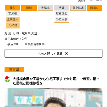
更新日：2026.06.02
屋根
雨樋
太陽光
塗装
屋上防水
雨漏り
瓦屋根
屋根塗装
金属屋根
外壁塗装
その他
対応地域
：岐阜県 周辺
2
件
施工事例数：
工事店住所：三重県桑名市掛樋
もっと詳しく見る
三重県
大規模倉庫や工場から住宅工事まで全対応。ご希望に沿っ
た屋根と雨樋修理を