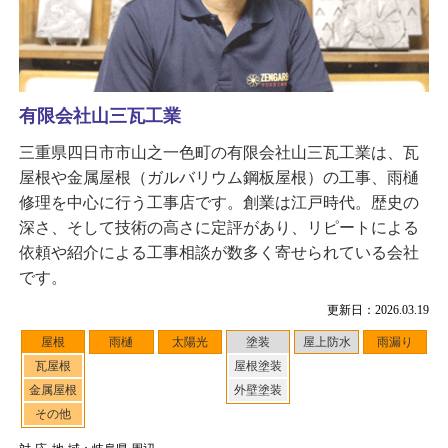
有限会社山三瓦工業
三重県四日市市山之一色町の有限会社山三瓦工業は、瓦
屋根や金属屋根（ガルバリウム鋼板屋根）の工事、雨樋
修理を中心に行う工事店です。創業は江戸時代。歴史の
深さ、そして技術の高さに定評があり、リピートによる
依頼や紹介による工事相談が数多く寄せられている会社
です。
更新日：2026.03.19
屋根
雨樋
太陽光
塗装
屋上防水
雨漏り
瓦屋根
屋根塗装
金属屋根
外壁塗装
その他