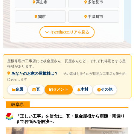
高山市
多治見市
関市
中津川市
その他のエリアを見る
屋根修理の工事店には板金屋さん、瓦屋さんなど、それぞれ得意とする屋
根材があります。
あなたのお家の屋根材は？
― その素材を扱うのが得意な工事店を優先的
に表示します
金属
瓦
セメント
木材
その他
岐阜県
「正しい工事」を信念に、瓦・板金屋根から雨樋・雨漏り
までお悩みを解決へ