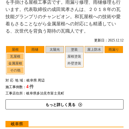
を手掛ける屋根工事店です。雨漏り修理、雨樋修理も行
います。代表取締役の成田篤孝さんは、２０１８年の瓦
技能グランプリのチャンピオン。和瓦屋根への技術や愛
着もさることながら金属屋根への対応にも精通してい
る、次世代を背負う期待の瓦職人です。
更新日：2025.12.12
屋根
雨樋
太陽光
塗装
屋上防水
雨漏り
瓦屋根
屋根塗装
金属屋根
外壁塗装
その他
対応地域
：岐阜県 周辺
4
件
施工事例数：
工事店住所：岐阜県多治見市富士見町
もっと詳しく見る
岐阜県