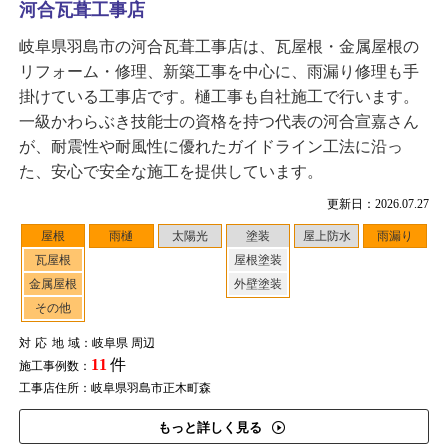
河合瓦葺工事店
岐阜県羽島市の河合瓦葺工事店は、瓦屋根・金属屋根の
リフォーム・修理、新築工事を中心に、雨漏り修理も手
掛けている工事店です。樋工事も自社施工で行います。
一級かわらぶき技能士の資格を持つ代表の河合宣嘉さん
が、耐震性や耐風性に優れたガイドライン工法に沿っ
た、安心で安全な施工を提供しています。
更新日：2026.07.27
屋根
雨樋
太陽光
塗装
屋上防水
雨漏り
瓦屋根
屋根塗装
金属屋根
外壁塗装
その他
対応地域
：岐阜県 周辺
11
件
施工事例数：
工事店住所：岐阜県羽島市正木町森
もっと詳しく見る