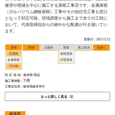
修理や雨樋を中心に施工する屋根工事店です。金属屋根
（ガルバリウム鋼板屋根）工事やその他住宅工事も窓口
となって対応可能。現地調査から施工まで全ての工程に
おいて、代表取締役自らの細やかな配慮が行き届いてい
ます。
更新日：2025.12.12
屋根
雨樋
太陽光
塗装
屋上防水
雨漏り
瓦屋根
屋根塗装
金属屋根
外壁塗装
その他
対応地域
：岐阜県 周辺
7
件
施工事例数：
工事店住所：岐阜県岐阜市中
もっと詳しく見る
岐阜県