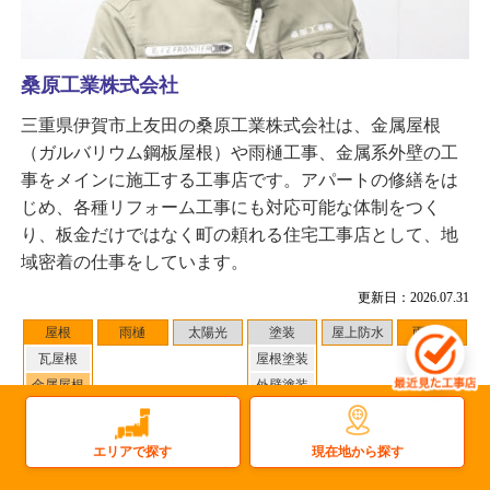
桑原工業株式会社
三重県伊賀市上友田の桑原工業株式会社は、金属屋根
（ガルバリウム鋼板屋根）や雨樋工事、金属系外壁の工
事をメインに施工する工事店です。アパートの修繕をは
じめ、各種リフォーム工事にも対応可能な体制をつく
り、板金だけではなく町の頼れる住宅工事店として、地
域密着の仕事をしています。
更新日：2026.07.31
屋根
雨樋
太陽光
塗装
屋上防水
雨漏り
瓦屋根
屋根塗装
金属屋根
外壁塗装
その他
対応地域
：岐阜県 周辺
現在地から探す
エリアで探す
2
件
施工事例数：