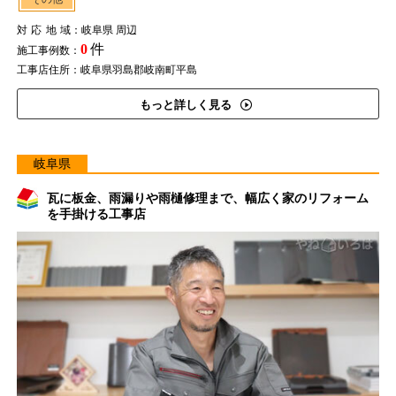
対応地域
：岐阜県 周辺
0
件
施工事例数：
工事店住所：岐阜県羽島郡岐南町平島
もっと詳しく見る
岐阜県
瓦に板金、雨漏りや雨樋修理まで、幅広く家のリフォーム
を手掛ける工事店