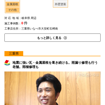
金属屋根
外壁塗装
その他
対応地域
：岐阜県 周辺
0
件
施工事例数：
工事店住所：三重県いなべ市大安町石榑南
もっと詳しく見る
三重県
地震に強い瓦・金属屋根を葺き続ける。雨漏り修理も行う
老舗。雨樋修理も