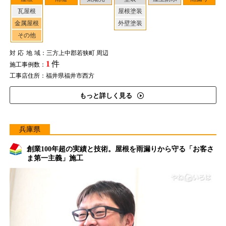
瓦屋根
屋根塗装
金属屋根
外壁塗装
その他
対応地域
：三方上中郡若狭町 周辺
1
件
施工事例数：
工事店住所：福井県福井市西方
もっと詳しく見る
兵庫県
創業100年超の実績と技術。屋根を雨漏りから守る「お客さ
ま第一主義」施工