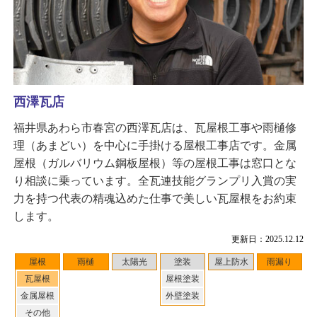
西澤瓦店
福井県あわら市春宮の西澤瓦店は、瓦屋根工事や雨樋修
理（あまどい）を中心に手掛ける屋根工事店です。金属
屋根（ガルバリウム鋼板屋根）等の屋根工事は窓口とな
り相談に乗っています。全瓦連技能グランプリ入賞の実
力を持つ代表の精魂込めた仕事で美しい瓦屋根をお約束
します。
更新日：2025.12.12
屋根
雨樋
太陽光
塗装
屋上防水
雨漏り
瓦屋根
屋根塗装
金属屋根
外壁塗装
その他