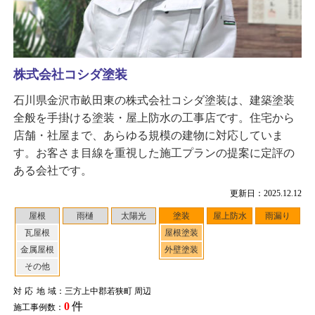
株式会社コシダ塗装
石川県金沢市畝田東の株式会社コシダ塗装は、建築塗装
全般を手掛ける塗装・屋上防水の工事店です。住宅から
店舗・社屋まで、あらゆる規模の建物に対応していま
す。お客さま目線を重視した施工プランの提案に定評の
ある会社です。
更新日：2025.12.12
屋根
雨樋
太陽光
塗装
屋上防水
雨漏り
瓦屋根
屋根塗装
金属屋根
外壁塗装
その他
対応地域
：三方上中郡若狭町 周辺
0
件
施工事例数：