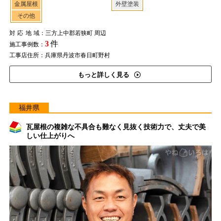
金属屋根
外壁塗装
その他
対応地域
：三方上中郡若狭町 周辺
3
件
施工事例数：
工事店住所：兵庫県丹波市春日町野村
もっと詳しく見る
福井県
瓦屋根の複雑な不具合も難なく見抜く技術力で、丈夫で美
しい仕上がりへ