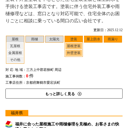
手掛ける塗装工事店です。塗装に伴う住宅外装工事や雨
樋修理などは、窓口となり対応可能で、住宅全体のお困
りごとに相談に乗っている間口の広い会社です。
更新日：2025.12.12
屋根
雨樋
太陽光
塗装
屋上防水
雨漏り
瓦屋根
屋根塗装
金属屋根
外壁塗装
その他
対応地域
：三方上中郡若狭町 周辺
0
件
施工事例数：
工事店住所：京都府舞鶴市愛宕浜町
もっと詳しく見る
福井県
福井に合った屋根施工や雨樋修理を見極め、お客さまの快