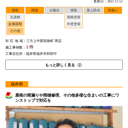
更新日：2025.12.12
屋根
雨樋
太陽光
塗装
屋上防水
雨漏り
瓦屋根
屋根塗装
金属屋根
外壁塗装
その他
対応地域
：三方上中郡若狭町 周辺
1
件
施工事例数：
工事店住所：福井県福井市和田中
もっと詳しく見る
福井県
屋根の雨漏りや雨樋修理、その他多様な住まいの工事にワ
ンストップで対応を