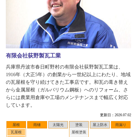
有限会社荻野製瓦工業
兵庫県丹波市春日町野村の有限会社荻野製瓦工業は、
1916年（大正5年）の創業から一世紀以上にわたり、地域
の瓦屋根を守り続けてきた工事店です。和瓦の葺き替え
から金属屋根（ガルバリウム鋼板）へのリフォーム、さ
らには農業用倉庫や工場のメンテナンスまで幅広く対応
しています。
更新日：2026.07.02
屋根
雨樋
太陽光
塗装
屋上防水
雨漏り
瓦屋根
屋根塗装