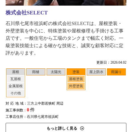
株式会社SELECT
石川県七尾市祖浜町の株式会社SELECTは、屋根塗装・
外壁塗装を中心に、特殊塗装や屋根修理も手掛ける工事
店です。一般住宅から工場のタンクまで幅広く対応。一
級塗装技能士による確かな技術と、誠実な顧客対応に定
評があります。
更新日：2026.04.02
屋根
雨樋
太陽光
塗装
屋上防水
雨漏り
瓦屋根
屋根塗装
金属屋根
外壁塗装
その他
対応地域
：三方上中郡若狭町 周辺
0
件
施工事例数：
工事店住所：石川県七尾市祖浜町
もっと詳しく見る