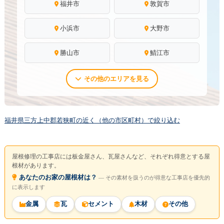
福井市
敦賀市
小浜市
大野市
勝山市
鯖江市
その他のエリアを見る
福井県三方上中郡若狭町の近く（他の市区町村）で絞り込む
屋根修理の工事店には板金屋さん、瓦屋さんなど、それぞれ得意とする屋
根材があります。
あなたのお家の屋根材は？
― その素材を扱うのが得意な工事店を優先的
に表示します
金属
瓦
セメント
木材
その他