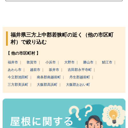
福井県三方上中郡若狭町の近く（他の市区町
村）で絞り込む
【 他の市区町村 】
福井市
敦賀市
小浜市
大野市
勝山市
鯖江市
あわら市
越前市
坂井市
吉田郡永平寺町
今立郡池田町
南条郡南越前町
丹生郡越前町
三方郡美浜町
大飯郡高浜町
大飯郡おおい町