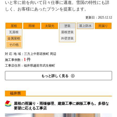
いと常に前を向いて日々仕事に邁進。雪国の特性にも詳
しく、お客様にあったプランを提案します。
更新日：2025.12.12
屋根
雨樋
太陽光
塗装
屋上防水
雨漏り
瓦屋根
屋根塗装
金属屋根
外壁塗装
その他
対応地域
：三方上中郡若狭町 周辺
1
件
施工事例数：
工事店住所：福井県越前市武生柳町
もっと詳しく見る
福井県
屋根の雨漏り・雨樋修理、建築工事に銅板工事も。多様な
要望に応える工事店