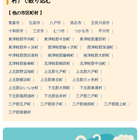
村）で絞り込む
【 他の市区町村 】
青森市
弘前市
八戸市
黒石市
五所川原市
十和田市
三沢市
むつ市
つがる市
平川市
東津軽郡平内町
東津軽郡今別町
東津軽郡蓬田村
東津軽郡外ヶ浜町
西津軽郡鰺ヶ沢町
西津軽郡深浦町
中津軽郡西目屋村
南津軽郡藤崎町
南津軽郡大鰐町
北津軽郡板柳町
北津軽郡鶴田町
北津軽郡中泊町
上北郡野辺地町
上北郡七戸町
上北郡六戸町
上北郡横浜町
上北郡東北町
上北郡六ヶ所村
上北郡おいらせ町
下北郡大間町
下北郡東通村
下北郡風間浦村
下北郡佐井村
三戸郡三戸町
三戸郡五戸町
三戸郡田子町
三戸郡南部町
三戸郡階上町
三戸郡新郷村