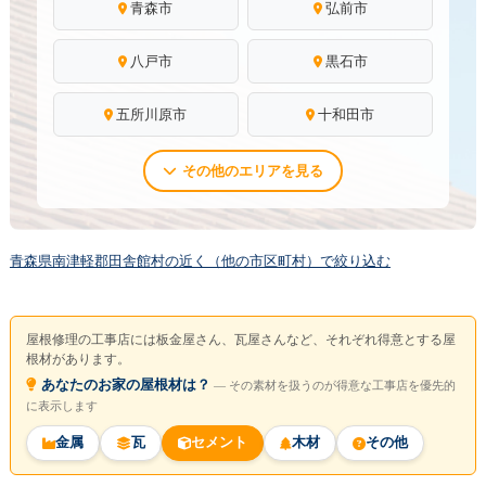
青森市
弘前市
八戸市
黒石市
五所川原市
十和田市
その他のエリアを見る
青森県南津軽郡田舎館村の近く（他の市区町村）で絞り込む
屋根修理の工事店には板金屋さん、瓦屋さんなど、それぞれ得意とする屋
根材があります。
あなたのお家の屋根材は？
― その素材を扱うのが得意な工事店を優先的
に表示します
金属
瓦
セメント
木材
その他