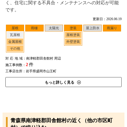
く、住宅に関する不具合・メンテナンスへの対応が可能
です。
更新日：2026.06.19
屋根
雨樋
太陽光
塗装
屋上防水
雨漏り
瓦屋根
屋根塗装
金属屋根
外壁塗装
その他
対応地域
：南津軽郡田舎館村 周辺
2
件
施工事例数：
工事店住所：岩手県盛岡市山王町
もっと詳しく見る
青森県南津軽郡田舎館村の近く（他の市区町