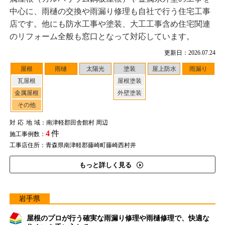
中心に、雨樋の交換や雨漏り修理も自社で行う住宅工事
店です。他にも防水工事や塗装、大工工事含め住宅関連
のリフォーム全般も窓口となって対応しています。
更新日：2026.07.24
屋根
雨樋
太陽光
塗装
屋上防水
雨漏り
瓦屋根
屋根塗装
金属屋根
外壁塗装
その他
対応地域
：南津軽郡田舎館村 周辺
4
件
施工事例数：
工事店住所：青森県南津軽郡藤崎町藤崎西村井
もっと詳しく見る
岩手県
屋根のプロが行う確実な雨漏り修理や雨樋修理で、快適な