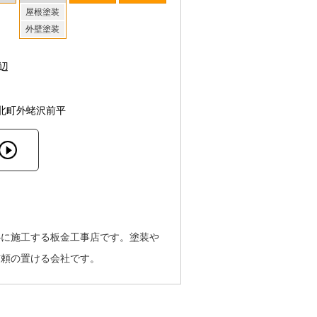
屋根塗装
外壁塗装
辺
北町外蛯沢前平
心に施工する板金工事店です。塗装や
信頼の置ける会社です。