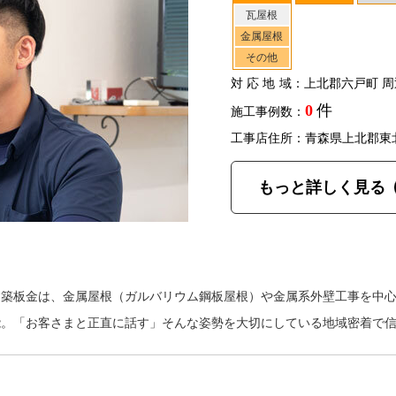
瓦屋根
金属屋根
その他
対応地域
：上北郡六戸町 周
0
件
施工事例数：
工事店住所：青森県上北郡東
もっと詳しく見る
建築板金は、金属屋根（ガルバリウム鋼板屋根）や金属系外壁工事を中
能。「お客さまと正直に話す」そんな姿勢を大切にしている地域密着で