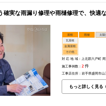
う確実な雨漏り修理や雨樋修理で、快適
屋根
雨樋
太陽
瓦屋根
金属屋根
その他
対応地域
：上北郡六戸町 周
2
件
施工事例数：
工事店住所：岩手県盛岡市山
もっと詳しく見る