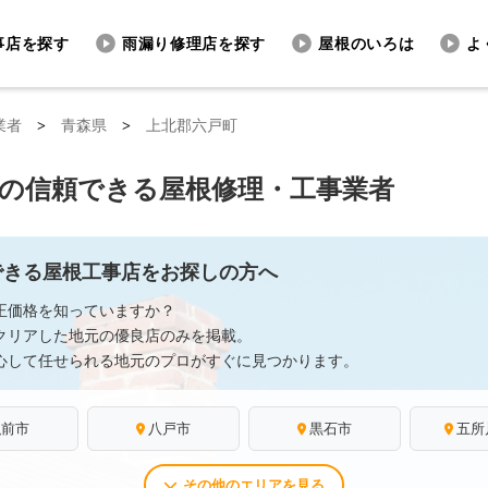
事店を探す
雨漏り修理店を探す
屋根のいろは
よ
業者
>
青森県
>
上北郡六戸町
の信頼できる屋根修理・工事業者
できる屋根工事店をお探しの方へ
正価格を知っていますか？
クリアした地元の優良店のみを掲載。
心して任せられる地元のプロがすぐに見つかります。
弘前市
八戸市
黒石市
五所
その他のエリアを見る