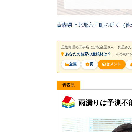
青森県上北郡六戸町の近く（他
屋根修理の工事店には板金屋さん、瓦屋さん
あなたのお家の屋根材は？
― その素材
金属
瓦
セメント
青森県
雨漏りは予測不