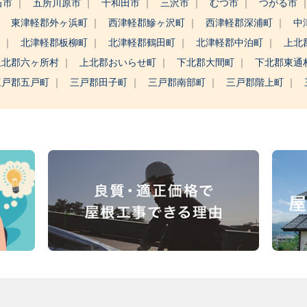
石市
五所川原市
十和田市
三沢市
むつ市
つがる市
東津軽郡外ヶ浜町
西津軽郡鰺ヶ沢町
西津軽郡深浦町
中
村
北津軽郡板柳町
北津軽郡鶴田町
北津軽郡中泊町
上北
上北郡六ヶ所村
上北郡おいらせ町
下北郡大間町
下北郡東通
三戸郡五戸町
三戸郡田子町
三戸郡南部町
三戸郡階上町