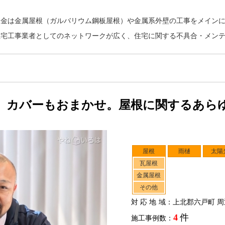
板金は金属屋根（ガルバリウム鋼板屋根）や金属系外壁の工事をメイン
住宅工事業者としてのネットワークが広く、住宅に関する不具合・メン
、カバーもおまかせ。屋根に関するあら
屋根
雨樋
太陽
瓦屋根
金属屋根
その他
対応地域
：上北郡六戸町 周
4
件
施工事例数：