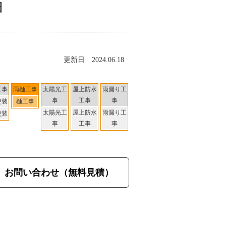
細
更新日 2024.06.18
工事
雨樋工事
太陽光工
屋上防水
雨漏り工
事
工事
事
塗装
樋工事
太陽光工
屋上防水
雨漏り工
塗装
事
工事
事
お問い合わせ（無料見積）