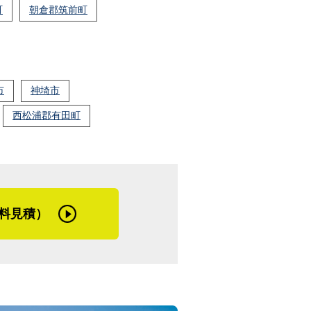
町
朝倉郡筑前町
市
神埼市
西松浦郡有田町
料見積）