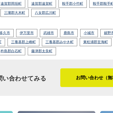
遠賀郡岡垣町
遠賀郡遠賀町
鞍手郡小竹町
鞍手郡鞍手
三潴郡大木町
八女郡広川町
多久市
伊万里市
武雄市
鹿島市
小城市
嬉野
町
三養基郡上峰町
三養基郡みやき町
東松浦郡玄海町
杵島郡白石町
藤津郡太良町
問い合わせてみる
お問い合わせ（無