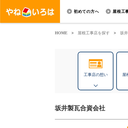
初めての方へ
屋根工
HOME
>
屋根工事店を探す
>
坂井
工事店の想い
屋
坂井製瓦合資会社