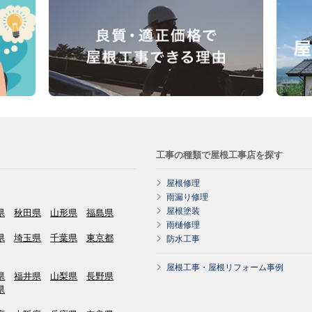
工事の種類で屋根工事店を探す
屋根修理
雨漏り修理
屋根塗装
県
秋田県
山形県
福島県
雨樋修理
県
埼玉県
千葉県
東京都
防水工事
屋根工事・屋根リフォーム事例
県
福井県
山梨県
長野県
県