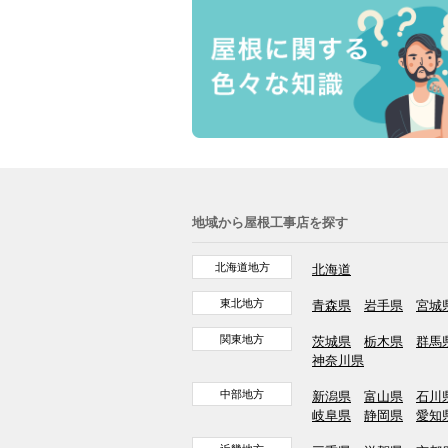
地域から屋根工事店を探す
北海道地方
北海道
東北地方
青森県
岩手県
宮城
関東地方
茨城県
栃木県
群馬
神奈川県
中部地方
新潟県
富山県
石川
岐阜県
静岡県
愛知