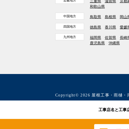
近畿地方
三重県
滋賀県
京都
和歌山県
中国地方
鳥取県
島根県
岡山
四国地方
徳島県
香川県
愛媛
九州地方
福岡県
佐賀県
長崎
鹿児島県
沖縄県
Copyright© 2026 屋根工事・雨樋・
工事店名と工事