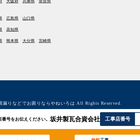
府
大阪府
兵庫県
奈良県
県
広島県
山口県
県
高知県
県
熊本県
大分県
宮崎県
雨漏りなどでお困りならやねいろは All Rights Reserved.
坂井製瓦合資会社
工事店番号
店番号をお伝えください。