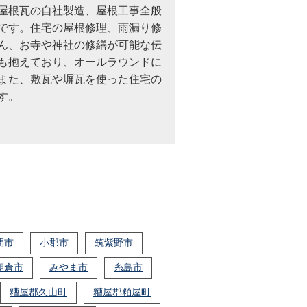
屋根瓦の自社製造、屋根工事全般
です。住宅の屋根修理、雨漏り修
ん、お寺や神社の修繕が可能な伝
も抱えており、オールラウンドに
また、敷瓦や塀瓦を使った住宅の
す。
間市
小郡市
筑紫野市
朝倉市
みやま市
糸島市
糟屋郡久山町
糟屋郡粕屋町