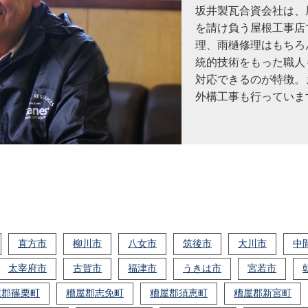
坂井製瓦合資会社は、
を請け負う屋根工事店
Y40-AZA
工事店番号
理、雨樋修理はもちろ
統的技術をもった職人
対応できるのが特徴。
外構工事も行っていま
直方市
柳川市
八女市
筑後市
大川市
中
太宰府市
古賀市
福津市
うきは市
宮若市
屋郡篠栗町
糟屋郡志免町
糟屋郡須恵町
糟屋郡新宮町