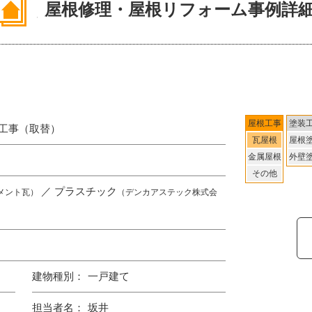
屋根修理・屋根リフォーム事例詳
屋根工事
塗装
樋工事（取替）
瓦屋根
屋根
金属屋根
外壁
その他
／ プラスチック
セメント瓦）
（デンカアステック株式会
建物種別：
一戸建て
担当者名：
坂井