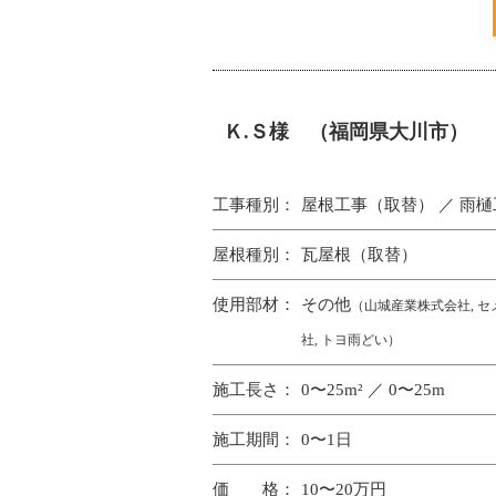
Ｋ.Ｓ様 （福岡県大川市）
工事種別：
屋根工事（取替） ／ 雨
屋根種別：
瓦屋根（取替）
使用部材：
その他
（山城産業株式会社, 
社, トヨ雨どい）
施工長さ：
0〜25m² ／ 0〜25m
施工期間：
0〜1日
価 格：
10〜20万円