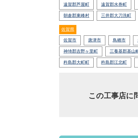
遠賀郡芦屋町
遠賀郡水巻町
朝倉郡東峰村
三井郡大刀洗町
佐賀県
佐賀市
唐津市
鳥栖市
神埼郡吉野ヶ里町
三養基郡基山
杵島郡大町町
杵島郡江北町
この工事店に