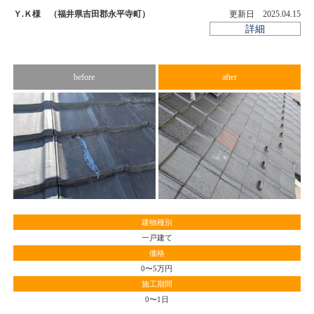
Ｙ.Ｋ様 （福井県吉田郡永平寺町）
更新日 2025.04.15
詳細
before
after
積
機
こ
、
し
ま
建物種別
一戸建て
価格
0〜5万円
施工期間
0〜1日