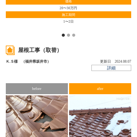
価格
20〜30万円
施工期間
1〜2日
屋根工事（取替）
Ｋ.Ｓ様 （福井県坂井市）
更新日 2024.08.07
詳細
before
after
公
雨
か
用