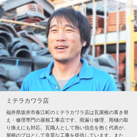
Y18-AZE
工事店番号
ミテラカワラ店
福井県坂井市春江町のミテラカワラ店は瓦屋根の葺き替
え・修理専門の屋根工事店です。雨漏り修理、雨樋の取
り換えにも対応。瓦職人として熱い信念を抱く代表が、
屋根のプロとして良質な工事を提供しています。また、