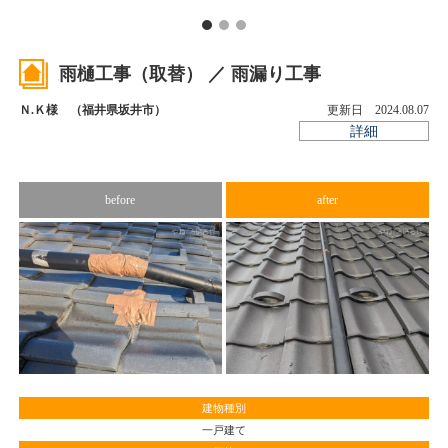
雨樋工事（取替） ／ 雨漏り工事
Ｎ.Ｋ様 （福井県坂井市）
更新日 2024.08.07
詳細
before
after
い
す
工
と
と
り
。
建物種別
一戸建て