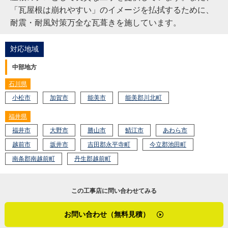
「瓦屋根は崩れやすい」のイメージを払拭するために、
耐震・耐風対策万全な瓦葺きを施しています。
対応地域
中部地方
石川県
小松市
加賀市
能美市
能美郡川北町
福井県
福井市
大野市
勝山市
鯖江市
あわら市
越前市
坂井市
吉田郡永平寺町
今立郡池田町
南条郡南越前町
丹生郡越前町
この工事店に問い合わせてみる
お問い合わせ（無料見積）