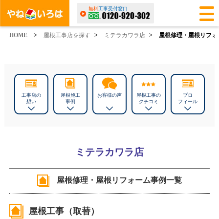
無料
工事受付窓口
HOME
>
屋根工事店を探す
>
ミテラカワラ店
>
屋根修理・屋根リフォ
工事店の
屋根施工
お客様の声
屋根工事の
プロ
想い
事例
クチコミ
フィール
ミテラカワラ店
屋根修理・屋根リフォーム事例一覧
屋根工事（取替）