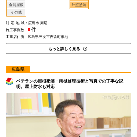
金属屋根
外壁塗装
その他
対応地域
：広島市 周辺
0
件
施工事例数：
工事店住所：広島県三次市吉舎町敷地
もっと詳しく見る
広島県
ベテランの屋根塗装・雨樋修理技術と写真での丁寧な説
明。屋上防水も対応