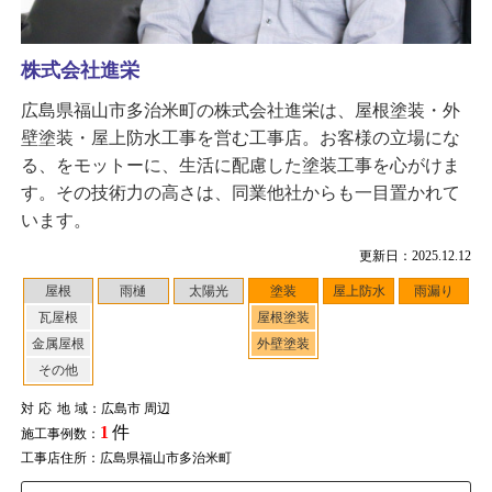
株式会社進栄
広島県福山市多治米町の株式会社進栄は、屋根塗装・外
壁塗装・屋上防水工事を営む工事店。お客様の立場にな
る、をモットーに、生活に配慮した塗装工事を心がけま
す。その技術力の高さは、同業他社からも一目置かれて
います。
更新日：2025.12.12
屋根
雨樋
太陽光
塗装
屋上防水
雨漏り
瓦屋根
屋根塗装
金属屋根
外壁塗装
その他
対応地域
：広島市 周辺
1
件
施工事例数：
工事店住所：広島県福山市多治米町