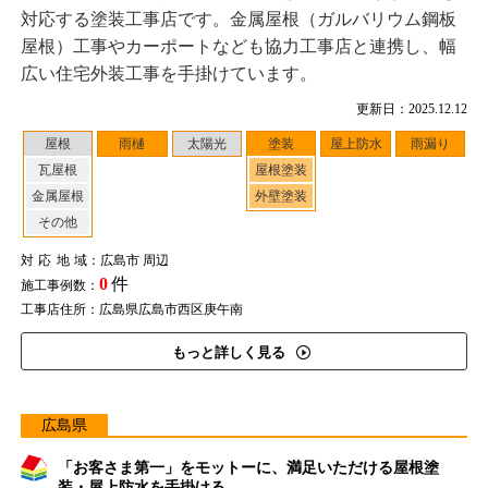
対応する塗装工事店です。金属屋根（ガルバリウム鋼板
屋根）工事やカーポートなども協力工事店と連携し、幅
広い住宅外装工事を手掛けています。
更新日：2025.12.12
屋根
雨樋
太陽光
塗装
屋上防水
雨漏り
瓦屋根
屋根塗装
金属屋根
外壁塗装
その他
対応地域
：広島市 周辺
0
件
施工事例数：
工事店住所：広島県広島市西区庚午南
もっと詳しく見る
広島県
「お客さま第一」をモットーに、満足いただける屋根塗
装・屋上防水を手掛ける