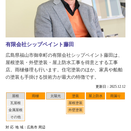
有限会社シップペイント藤田
広島県福山市御幸町の有限会社シップペイント藤田は、
屋根塗装・外壁塗装・屋上防水工事を得意とする工事
店。雨樋修理も行います。住宅塗装のほか、家具や船舶
の塗装も手掛ける技術力が最大の特徴です。
更新日：2025.12.12
屋根
雨樋
太陽光
塗装
屋上防水
雨漏り
瓦屋根
屋根塗装
金属屋根
外壁塗装
その他
対応地域
：広島市 周辺