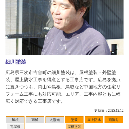
細川塗装
広島県三次市吉舎町の細川塗装は、屋根塗装・外壁塗
装、屋上防水工事を得意とする工事店です。広島を拠点
に置きつつも、岡山や島根、鳥取など中国地方の住宅リ
フォーム工事にも対応可能。エリア、工事内容ともに幅
広く対応できる工事店です。
更新日：2025.12.12
屋根
雨樋
太陽光
塗装
屋上防水
雨漏り
瓦屋根
屋根塗装