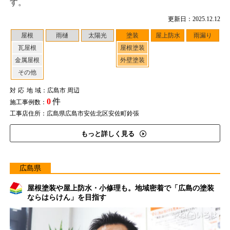
す。
更新日：2025.12.12
屋根
雨樋
太陽光
塗装
屋上防水
雨漏り
瓦屋根
屋根塗装
金属屋根
外壁塗装
その他
対応地域
：広島市 周辺
0
件
施工事例数：
工事店住所：広島県広島市安佐北区安佐町鈴張
もっと詳しく見る
広島県
屋根塗装や屋上防水・小修理も。地域密着で「広島の塗装
ならはらけん」を目指す