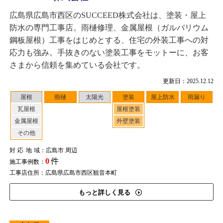
広島県広島市西区のSUCCEED株式会社は、塗装・屋上
防水の専門工事店。雨樋修理、金属屋根（ガルバリウム
鋼板屋根）工事をはじめとする、住宅の外装工事への対
応力も強み。手抜きのない塗装工事をモットーに、お客
さまから信頼を集めている会社です。
更新日：2025.12.12
屋根
雨樋
太陽光
塗装
屋上防水
雨漏り
瓦屋根
屋根塗装
金属屋根
外壁塗装
その他
対応地域
：広島市 周辺
0
件
施工事例数：
工事店住所：広島県広島市西区観音本町
もっと詳しく見る