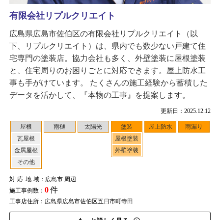
有限会社リプルクリエイト
広島県広島市佐伯区の有限会社リプルクリエイト（以
下、リプルクリエイト）は、県内でも数少ない戸建て住
宅専門の塗装店。協力会社も多く、外壁塗装に屋根塗装
と、住宅周りのお困りごとに対応できます。屋上防水工
事も手がけています。 たくさんの施工経験から蓄積した
データを活かして、『本物の工事』を提案します。
更新日：2025.12.12
屋根
雨樋
太陽光
塗装
屋上防水
雨漏り
瓦屋根
屋根塗装
金属屋根
外壁塗装
その他
対応地域
：広島市 周辺
0
件
施工事例数：
工事店住所：広島県広島市佐伯区五日市町寺田