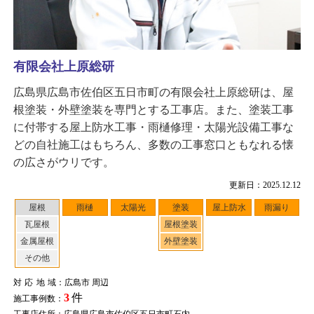
有限会社上原総研
広島県広島市佐伯区五日市町の有限会社上原総研は、屋
根塗装・外壁塗装を専門とする工事店。また、塗装工事
に付帯する屋上防水工事・雨樋修理・太陽光設備工事な
どの自社施工はもちろん、多数の工事窓口ともなれる懐
の広さがウリです。
更新日：2025.12.12
屋根
雨樋
太陽光
塗装
屋上防水
雨漏り
瓦屋根
屋根塗装
金属屋根
外壁塗装
その他
対応地域
：広島市 周辺
3
件
施工事例数：