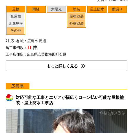
屋根
雨樋
太陽光
塗装
屋上防水
雨漏り
瓦屋根
屋根塗装
金属屋根
外壁塗装
その他
対応地域
：広島市 周辺
11
件
施工事例数：
工事店住所：広島県安芸郡海田町石原
もっと詳しく見る
広島県
対応可能な工事とエリアが幅広くローン払い可能な屋根塗
装・屋上防水工事店