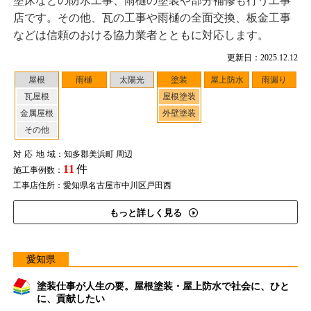
塗床などの防水工事、雨樋の塗装や部分補修も行う工事
店です。その他、瓦の工事や雨樋の全面交換、板金工事
などは信頼のおける協力業者とともに対応します。
更新日：2025.12.12
屋根
雨樋
太陽光
塗装
屋上防水
雨漏り
瓦屋根
屋根塗装
金属屋根
外壁塗装
その他
対応地域
：知多郡美浜町 周辺
11
件
施工事例数：
工事店住所：愛知県名古屋市中川区戸田西
もっと詳しく見る
愛知県
塗装仕事が人生の要。屋根塗装・屋上防水で社会に、ひと
に、貢献したい