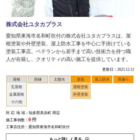
株式会社ユタカプラス
愛知県東海市名和町吹付の株式会社ユタカプラスは、屋
根塗装や外壁塗装、屋上防水工事を中心に手掛けている
塗装工事店。ベテランから若手まで高い技術力を持つ職
人が在籍し、クオリティの高い施工を提供しています。
更新日：2025.12.12
屋根
雨樋
太陽光
塗装
屋上防水
雨漏り
瓦屋根
屋根塗装
金属屋根
外壁塗装
その他
対応地域
：知多郡美浜町 周辺
0
件
施工事例数：
工事店住所：愛知県東海市名和町吹付
もっと詳しく見る