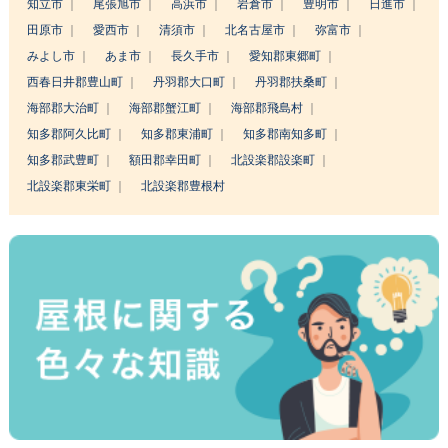
知立市
尾張旭市
高浜市
岩倉市
豊明市
日進市
田原市
愛西市
清須市
北名古屋市
弥富市
みよし市
あま市
長久手市
愛知郡東郷町
西春日井郡豊山町
丹羽郡大口町
丹羽郡扶桑町
海部郡大治町
海部郡蟹江町
海部郡飛島村
知多郡阿久比町
知多郡東浦町
知多郡南知多町
知多郡武豊町
額田郡幸田町
北設楽郡設楽町
北設楽郡東栄町
北設楽郡豊根村