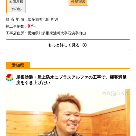
金属屋根
外壁塗装
その他
対応地域
：知多郡美浜町 周辺
0
件
施工事例数：
工事店住所：愛知県知多郡東浦町大字石浜字白山
もっと詳しく見る
愛知県
屋根塗装・屋上防水にプラスアルファの工事で、顧客満足
度を引き上げたい