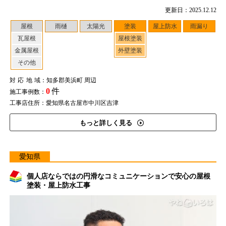
更新日：2025.12.12
屋根
雨樋
太陽光
塗装
屋上防水
雨漏り
瓦屋根
屋根塗装
金属屋根
外壁塗装
その他
対応地域
：知多郡美浜町 周辺
0
件
施工事例数：
工事店住所：愛知県名古屋市中川区吉津
もっと詳しく見る
愛知県
個人店ならではの円滑なコミュニケーションで安心の屋根
塗装・屋上防水工事