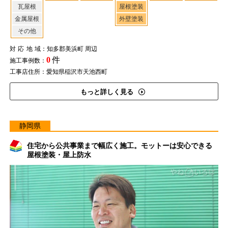
瓦屋根
屋根塗装
金属屋根
外壁塗装
その他
対応地域
：知多郡美浜町 周辺
0
件
施工事例数：
工事店住所：愛知県稲沢市天池西町
もっと詳しく見る
静岡県
住宅から公共事業まで幅広く施工。モットーは安心できる
屋根塗装・屋上防水