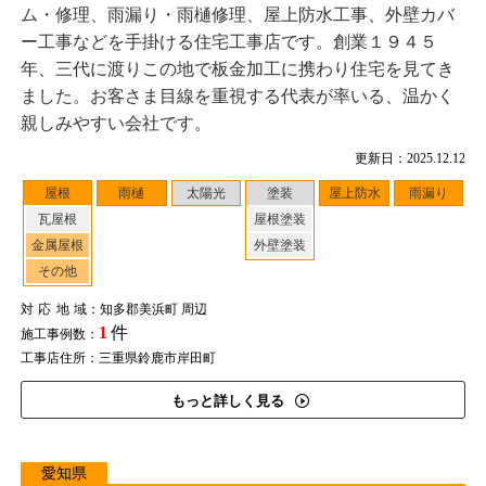
ム・修理、雨漏り・雨樋修理、屋上防水工事、外壁カバ
ー工事などを手掛ける住宅工事店です。創業１９４５
年、三代に渡りこの地で板金加工に携わり住宅を見てき
ました。お客さま目線を重視する代表が率いる、温かく
親しみやすい会社です。
更新日：2025.12.12
屋根
雨樋
太陽光
塗装
屋上防水
雨漏り
瓦屋根
屋根塗装
金属屋根
外壁塗装
その他
対応地域
：知多郡美浜町 周辺
1
件
施工事例数：
工事店住所：三重県鈴鹿市岸田町
もっと詳しく見る
愛知県