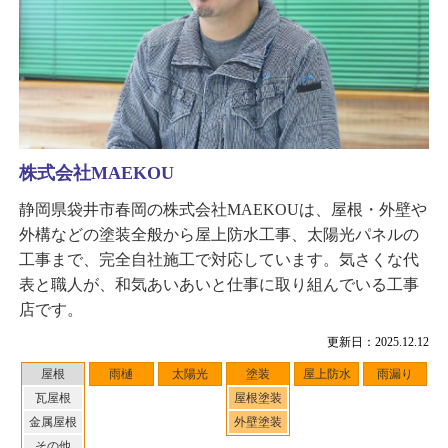
株式会社MAEKOU
静岡県袋井市春岡の株式会社MAEKOUは、屋根・外壁や
外構などの塗装全般から屋上防水工事、太陽光パネルの
工事まで、完全自社施工で対応しています。気さくな代
表と職人が、和気あいあいと仕事に取り組んでいる工事
店です。
更新日：2025.12.12
屋根
雨樋
太陽光
塗装
屋上防水
雨漏り
瓦屋根
屋根塗装
金属屋根
外壁塗装
その他