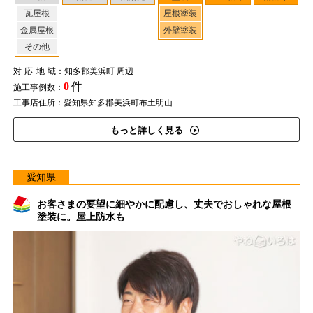
瓦屋根
屋根塗装
金属屋根
外壁塗装
その他
対応地域
：知多郡美浜町 周辺
0
件
施工事例数：
工事店住所：愛知県知多郡美浜町布土明山
もっと詳しく見る
愛知県
お客さまの要望に細やかに配慮し、丈夫でおしゃれな屋根
塗装に。屋上防水も