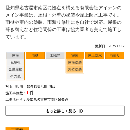
愛知県名古屋市南区に拠点を構える有限会社アイナンの
メイン事業は、屋根・外壁の塗装や屋上防水工事です。
雨樋や室内の塗装、雨漏り修理にも自社で対応。屋根の
葺き替えなど住宅関係の工事は協力業者も交えて施工し
ています。
更新日：2025.12.12
屋根
雨樋
太陽光
塗装
屋上防水
雨漏り
瓦屋根
屋根塗装
金属屋根
外壁塗装
その他
対応地域
：知多郡美浜町 周辺
1
件
施工事例数：
工事店住所：愛知県名古屋市南区泉楽通
もっと詳しく見る