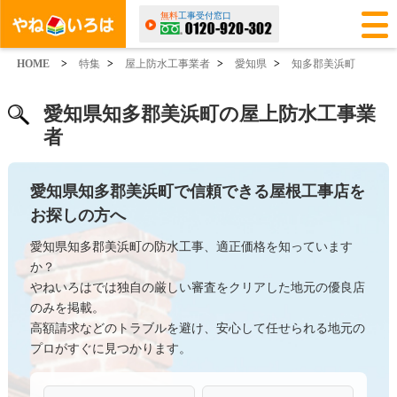
無料
工事受付窓口
HOME
>
特集
>
屋上防水工事業者
>
愛知県
>
知多郡美浜町
愛知県知多郡美浜町の屋上防水工事業
者
愛知県知多郡美浜町で信頼できる屋根工事店を
お探しの方へ
愛知県知多郡美浜町の防水工事、適正価格を知っています
か？
やねいろはでは独自の厳しい審査をクリアした地元の優良店
のみを掲載。
高額請求などのトラブルを避け、安心して任せられる地元の
プロがすぐに見つかります。