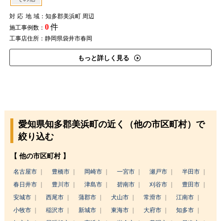
対応地域
：知多郡美浜町 周辺
0
件
施工事例数：
工事店住所：静岡県袋井市春岡
もっと詳しく見る
愛知県知多郡美浜町の近く（他の市区町村）で
絞り込む
【 他の市区町村 】
名古屋市
豊橋市
岡崎市
一宮市
瀬戸市
半田市
春日井市
豊川市
津島市
碧南市
刈谷市
豊田市
安城市
西尾市
蒲郡市
犬山市
常滑市
江南市
小牧市
稲沢市
新城市
東海市
大府市
知多市