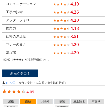
4.10
コミュニケーション
4.26
工事の技術
4.20
アフターフォロー
4.18
提案力
3.51
価格の満足度
4.20
マナーの良さ
4.20
清潔感
※3.00（★★★）が標準評価点です。
新着クチコミ
Ｈ.Ａ様
（60代／女性／滋賀県／蒲生郡日野町）
4.09
屋根
雨樋
太陽光
塗装
屋上防水
雨漏り