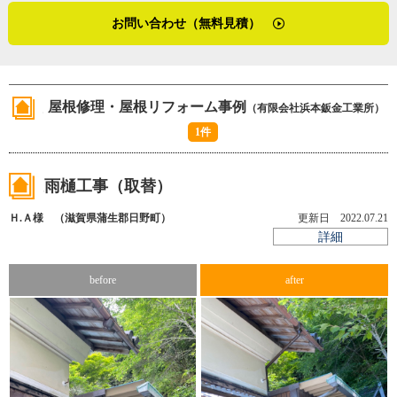
会社は自ずと雰囲気が明るくなります。浜本鈑金工業所の
うに雨樋の位置は屋根にできるだけ近づけますが、近過ぎ
お問い合わせ（無料見積）
職人たちが生き生きと現場で働き、お客さまから頼りにさ
ると雨水が外へ飛び出しやすくなってしまう。雪にも雨に
れている様子が目に浮かぶ取材となりました。
も負けない位置の匙加減が難しいですが、それは職人の経
験値で見極めます」
（２０２０年７月取材）
屋根修理・屋根リフォーム事例
（有限会社浜本鈑金工業所）
（２０２５年７月加筆修正）
1件
雨樋工事（取替）
Ｈ.Ａ様 （滋賀県蒲生郡日野町）
更新日 2022.07.21
詳細
before
after