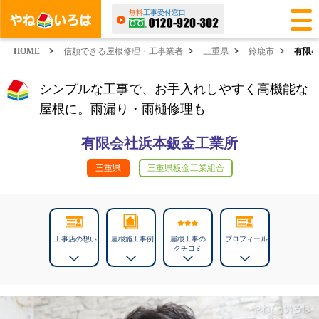
無料
工事受付窓口
HOME
>
信頼できる屋根修理・工事業者
>
三重県
>
鈴鹿市
>
有限
シンプルな工事で、お手入れしやすく高機能な
屋根に。雨漏り・雨樋修理も
有限会社浜本鈑金工業所
三重県
三重県板金工業組合
工事店の想い
屋根施工事例
屋根工事の
プロフィール
クチコミ