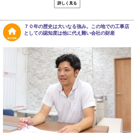
よ。ただ、時代の流れと共に鍋は丈夫になり、穴なんか滅
詳しく見る
多に空かなくなりました。そして、壊れた鍋は直して使う
よりも買い替えるのが主流になり仕事が減ったため、建築
板金をやるようになったと聞いています。どこのブリキ屋
７０年の歴史は大いなる強み。この地での工事店
もそんな感じで移行していったんじゃないかな。そんな時
としての認知度は他に代え難い会社の財産
代だったんでしょうね」
WORK
浜本鈑金工業所は１９４５年（昭和２０年）創業。第二次
世界大戦が終戦した頃、現・代表取締役の浜本靖さん（以
下、浜本さん）の祖父が、金物を修理する鋳掛屋を始めた
のが歴史の始まりだそうです。浜本さんの父は二十代前半
のうちに会社を引き継いでいたため、父が板金屋として働
く姿は、物心ついた頃には日常の光景だったと言います。
「小中学生の時はよく現場に手伝いに行ってましたよ。お
小遣い目当てでね。当然、そんな本格的な作業はできない
から単なる小間使いでしたけど、職人さんとはすごく仲が
良かったですね」