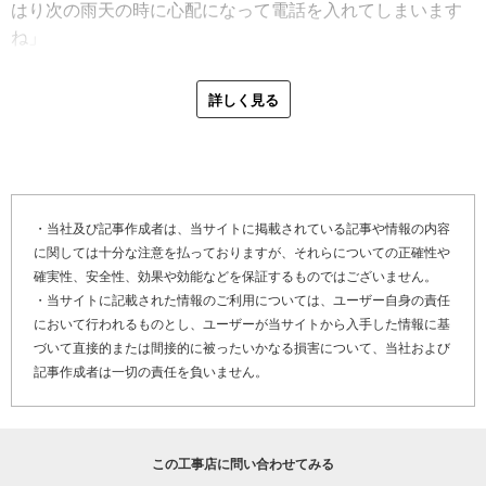
の風通しを良くして、常に新しい風を取り込める体制を作
はり次の雨天の時に心配になって電話を入れてしまいます
っていきたいですね」
ね」
しかし、屋根からの雨漏りで点検を行い、原因確定に至っ
ても本格的な屋根リフォーム・屋根修理の工事に至らない
最後に「やねいろは」をご覧になっている、屋根の劣化で
詳しく見る
例もあります。
お困りのお客さま、そして屋根リフォーム・屋根修理を検
「点検後、見積もりの段階でお客さまはカバー工法を希望
討しているお客さまへメッセージです。
していたんです。でも打ち合わせでじっくりお話をしたと
「浜本鈑金工業所が大切にしているのはお客さま目線。職
ころ、古い家なので屋根だけではなく外壁などあちこち直
人たちには目の前の仕事、建物に集中するのも大切だけ
したいという要望が出てきました。でも、全面リフォーム
ど、その向こうには必ず『ひと』がいるんだといつも話し
・当社及び記事作成者は、当サイトに掲載されている記事や情報の内容
をするのは数年後と決めていらっしゃったので、それなら
に関しては十分な注意を払っておりますが、それらについての正確性や
ているんです。お客さまあっての屋根リフォーム・屋根修
今はその時までもつ修理にしましょうと提案しました。僕
確実性、安全性、効果や効能などを保証するものではございません。
理だということを常に念頭に置いて仕事にあたっていま
たちとしてはカバー工法をする方が嬉しいですが、数年後
・当サイトに記載された情報のご利用については、ユーザー自身の責任
す。屋根の不具合でお困りごとがございましたら、気軽に
大掛かりなリフォームを考えているなら、費用もかさばっ
において行われるものとし、ユーザーが当サイトから入手した情報に基
ご相談ください」
てしまうしもったいないですよね」
づいて直接的または間接的に被ったいかなる損害について、当社および
記事作成者は一切の責任を負いません。
お客さまへの配慮もさることながら、社員に対しては「プ
三重県鈴鹿市岸田町の辺りは年に１度か２度は降雪があり
ライベートも大事にしてほしい」と常々伝えている浜本さ
ます。積雪の可能性が低いとはいえ、やはり屋根リフォー
ん。それは、働く・休むのメリハリがあってこそ仕事への
ム・屋根修理の仕上げには雪の影響を無視できません。
この工事店に問い合わせてみる
士気が高まると考えているからです。社員が機嫌良く働く
「一番の懸念は雪による雨樋の破損です。そうならないよ