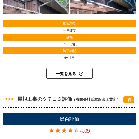
建物種別
一戸建て
価格
5〜10万円
施工期間
0〜1日
一覧を見る
屋根工事のクチコミ評価
（有限会社浜本鈑金工業所）
1件
総合評価
4.09