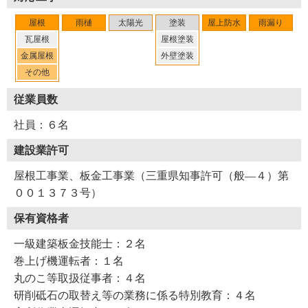
屋根
雨樋
太陽光
塗装
屋上防水
雨漏り
瓦屋根
屋根塗装
金属屋根
外壁塗装
その他
従業員数
社員：６名
建設業許可
屋根工事業、板金工事業（三重県知事許可（般―４）第
００１３７３号）
保有資格者
一級建築板金技能士：２名
巻上げ機運転者：１名
丸のこ等取扱従事者：４名
研削砥石の取替え等の業務に係る特別教育：４名