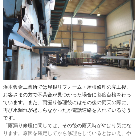
心して、２００６年に会社を辞めて浜本鈑金工業所に入社
「何事もお客さまの立場で考えるようにと職人たちには言
しました」
っています。ちょっとした擦り傷でも、そうなるとお客さ
まにとっては『新品』ではなくなってしまいます。そうな
そうは言っても、入社した頃にはまだまだ甘い考えが胸の
らないために、運び方や施工の際の触り方は徹底的に指導
奥に潜んでいました。
しています」
「決心して実家に戻ったとはいえ軽い気持ちでした。け
ど、仕事をしていくうちに、お客さまとの関係や、これま
また、屋根の雨漏り修理では、総合的な判断を大切にして
で祖父や父がどうやって仕事を作ってきたか、どれだけの
いるとのこと。原因が屋根なのか外壁なのか？ 水漏れ原
売上を上げて社員を食べさせているのか……そんな諸々が
因が確定するまでその場しのぎの修理はしないようにして
見えてきて、これは大変なことだと自覚したんです。会社
います。
を継ぐということの責任の重大さを肌で感じて、生半可な
「ここかな？という想像だけで修理工事は始めません。僕
気持ちではここにいられないと感じました。本当の意味で
浜本鈑金工業所では屋根リフォーム・屋根修理の完工後、
たちプロが『この辺りをこんな方法で直します』と言え
覚悟が固まったのは、入社した時ではなく、浜本鈑金工業
お客さまの方で不具合が見つかった場合に都度点検を行っ
ば、お客さまは当然信用してくださるわけです。でも万が
所でしっかりと働き始めてからですね」
ています。また、雨漏り修理後にはその後の雨天の際に、
一それが見当違いな修理だとしたら……それはとても無駄
再び水漏れが起こらなかったか電話連絡を入れているそう
なことだし、何より僕たちの信用も崩れます。何事にも１
浜本さんは、これから新しいことにどんどん挑戦していき
です。
００％万全な修理はありませんが、お客さまをがっかりさ
たいと力強く話します。
「雨漏り修理に関しては、その後の雨天時がやはり気にな
せないために最善の策を用意してから修理に入るようにし
「現状維持では会社は衰退してしまうと思うんです。環境
ります。原因を確定してから修理をしているとはいえ、や
ています」