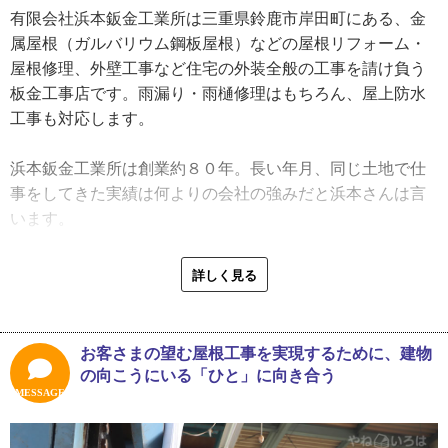
有限会社浜本鈑金工業所は三重県鈴鹿市岸田町にある、金
幼い頃から板金を身近に感じてした浜本さんですが、「後
属屋根（ガルバリウム鋼板屋根）などの屋根リフォーム・
を継ぐ」ことに関しては全く考えていなかったと、子ども
屋根修理、外壁工事など住宅の外装全般の工事を請け負う
の頃を振り返ります。
板金工事店です。雨漏り・雨樋修理はもちろん、屋上防水
「父から何も言われなかったので、僕は中学を出てすぐに
工事も対応します。
鉄工所で勤めました。社会人とはいっても十代の子どもで
したし、親の仕事を継ぐとか深いことは何も気に留めてい
浜本鈑金工業所は創業約８０年。長い年月、同じ土地で仕
ませんでした。他で勤めながらも、休日には父から手伝っ
事をしてきた実績は何よりの会社の強みだと浜本さんは言
てくれと言われて現場に行ったり、忘年会に顔を出したり
います。
していましたけどね」
「どこへ行っても浜本さん浜本さんと声をかけてもらえる
のが本当にありがたい。おそらく、祖父の人柄が良かった
詳しく見る
父の会社との繋がりを大切にしながら、勤め人生活を送っ
んでしょうね。町の皆さんに受け入れてもらって仕事を始
ていた浜本さん。しかし、ある年に参加した忘年会で父の
めて、それを父が会社として形にしてくれたんだと思いま
会社の社員から「オマエはいつまで鉄工所にいるんだ？」
す」
お客さまの望む屋根工事を実現するために、建物
と言われたそうです。
の向こうにいる「ひと」に向き合う
「社員さんたちと仲が良かったので、お前も早く帰って来
実際の現場で気を付けているのは、材料の扱い方。屋根材
MESSAGE
いよって意味合いで言われたんです。そこで初めて会社を
などは施工が終わるまで「新品」でなければいけないと浜
継ぐってことを意識し始めたなあ。その忘年会の翌年に決
本さんは考えています。