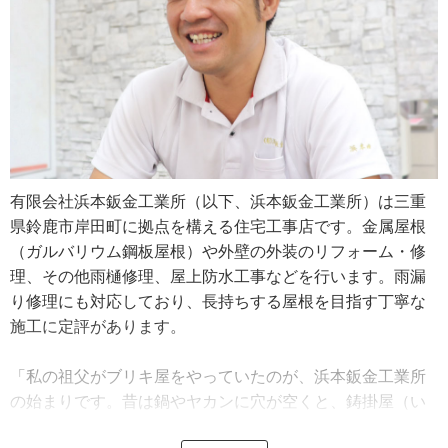
有限会社浜本鈑金工業所（以下、浜本鈑金工業所）は三重
県鈴鹿市岸田町に拠点を構える住宅工事店です。金属屋根
（ガルバリウム鋼板屋根）や外壁の外装のリフォーム・修
理、その他雨樋修理、屋上防水工事などを行います。雨漏
り修理にも対応しており、長持ちする屋根を目指す丁寧な
施工に定評があります。
「私の祖父がブリキ屋をやっていたのが、浜本鈑金工業所
の始まりです。昔は鍋やヤカンに穴が空くと、鋳掛屋（い
かけや）というブリキを扱う職人に直してもらったんです