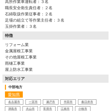
高所作業車運転者：３名
職長安全衛生責任者：２名
石綿取扱作業従事者：２名
足場の組立て等作業主任者：３名
玉掛作業者：３名
特徴
リフォーム業
金属屋根工事業
その他屋根工事業
雨樋工事業
屋上防水工事業
対応エリア
中部地方
愛知県
名古屋市
一宮市
瀬戸市
半田市
春日井市
津島市
犬山市
常滑市
江南市
小牧市