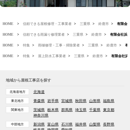
HOME
>
信頼できる屋根修理・工事業者
>
三重県
>
鈴鹿市
>
有限会
HOME
>
信頼できる雨漏り修理業者
>
三重県
>
鈴鹿市
>
有限会社浜
HOME
>
特集
>
雨樋修理・工事・掃除業者
>
三重県
>
鈴鹿市
>
有
HOME
>
特集
>
屋上防水工事業者
>
三重県
>
鈴鹿市
>
有限会社浜
地域から屋根工事店を探す
北海道
北海道地方
青森県
岩手県
宮城県
秋田県
山形県
福島県
東北地方
茨城県
栃木県
群馬県
埼玉県
千葉県
東京都
関東地方
神奈川県
新潟県
富山県
石川県
福井県
山梨県
長野県
中部地方
岐阜県
静岡県
愛知県