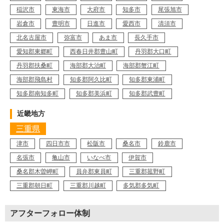
稲沢市
東海市
大府市
知多市
尾張旭市
岩倉市
豊明市
日進市
愛西市
清須市
北名古屋市
弥富市
あま市
長久手市
愛知郡東郷町
西春日井郡豊山町
丹羽郡大口町
丹羽郡扶桑町
海部郡大治町
海部郡蟹江町
海部郡飛島村
知多郡阿久比町
知多郡東浦町
知多郡南知多町
知多郡美浜町
知多郡武豊町
近畿地方
三重県
津市
四日市市
松阪市
桑名市
鈴鹿市
名張市
亀山市
いなべ市
伊賀市
桑名郡木曽岬町
員弁郡東員町
三重郡菰野町
三重郡朝日町
三重郡川越町
多気郡多気町
アフターフォロー体制