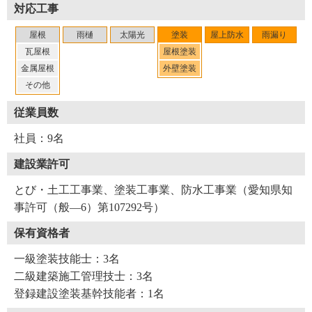
対応工事
「夕方遅くまで作業をしていると結露や霜で塗装が流れた
り、ツヤがなくなったりするので、施工時間やタイミング
屋根
雨樋
太陽光
塗装
屋上防水
雨漏り
を考え、迅速な作業を心掛けています」
瓦屋根
屋根塗装
金属屋根
外壁塗装
最後に「やねいろは」をご覧になっている、塗装面の不具
その他
合や劣化、屋上防水工事でお困りのお客さま、そして屋根
従業員数
塗装や外壁塗装を検討しているお客さまへメッセージで
す。
社員：9名
「当社では、見積書を出す前に現地調査をしっかり行って
建設業許可
います。屋根の不具合箇所を撮影し、お客さまに詳しくご
説明しますので、施工内容にも納得していただけると思い
とび・土工工事業、塗装工事業、防水工事業（愛知県知
ます。塗装でお悩みの方は、お気軽にご相談ください」
事許可（般―6）第107292号）
保有資格者
代表の内野さんは、元々職人なので仕事に対して厳しい面
一級塗装技能士：3名
もありますが、親しみやすい人柄だと酒井さんは言いま
二級建築施工管理技士：3名
す。従業員だけに限らず、お客さまにも本音でしゃべると
登録建設塗装基幹技能者：1名
いう内野さんの姿勢が会社の信頼や成長にも繋がっている
のだと感じました。