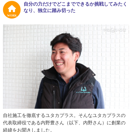
では現場を任されるまでに成長しました。
自分の力だけでどこまでできるか挑戦してみたく
なり、独立に踏み切った
そんな酒井さんに、ユタカプラスの強みをお聞きしまし
WORK
た。
「自社施工を徹底し、クオリティの高い屋根塗装をお届け
します。他には、色選びの際に、塗り替え後をイメージし
やすくなるカラーシミュレーションを導入しているのも強
みですね。カラーコーディネーターの資格を持っている社
員が、お客さまのご要望に添った提案をしています」
自社施工を徹底するユタカプラス。そんなユタカプラスの
代表取締役である内野豊さん（以下、内野さん）に創業の
経緯をお聞きしました。