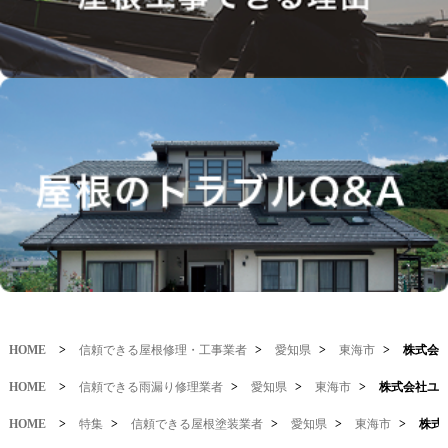
HOME
>
信頼できる屋根修理・工事業者
>
愛知県
>
東海市
>
株式会
HOME
>
信頼できる雨漏り修理業者
>
愛知県
>
東海市
>
株式会社ユ
HOME
>
特集
>
信頼できる屋根塗装業者
>
愛知県
>
東海市
>
株式