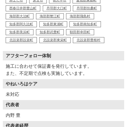
みよし市
あま市
長久手市
愛知郡東郷町
西春日井郡豊山町
丹羽郡大口町
丹羽郡扶桑町
海部郡大治町
海部郡蟹江町
海部郡飛島村
知多郡阿久比町
知多郡東浦町
知多郡南知多町
知多郡美浜町
知多郡武豊町
額田郡幸田町
北設楽郡設楽町
北設楽郡東栄町
北設楽郡豊根村
アフターフォロー体制
施工に合わせて保証書を発行しています。
また、不定期で点検も実施しています。
やねいろはケア
未対応
代表者
内野 豊
代表者経歴