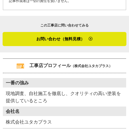
記事作成者は一切の責任を負いません。
世代の職人が在籍し、活気あふれる会社となりました。
「これまで関係を築いてきた取引先との仕事を大切にしな
がら、今後は一般のお客さまからの依頼も増やしていきた
この工事店に問い合わせてみる
いですね」と内野さんは意欲を高めています。
お問い合わせ（無料見積）
ユタカプラスが手掛ける屋根リフォーム・修理は多岐に渡
ります。お客さまの住まいの状態や要望に合わせて様々な
工事に対応しています。
「先日手掛けた工事案件は、他社が施工した屋根板金の施
工事店プロフィール
（株式会社ユタカプラス）
工不良でした。捨て水切り（※１）が短く、水が入り込み
やすい状態になっていて、雨漏りしていました。協力会社
一番の強み
の板金屋根工事店に屋根材と捨て水切り、破風（※２）の
差し替えを依頼し、当社では防水層が膨れていた箇所を除
現地調査、自社施工を徹底し、クオリティの高い塗装を
去し、ウレタン防水で補修しました」
提供しているところ
会社名
ここ愛知県東海市周辺には厳しい気候特性はありません
が、岐阜県寄りの山間部地域では結露や霜が塗装に影響を
株式会社ユタカプラス
与えます。