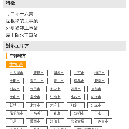
特徴
リフォーム業
※ １ 捨て水切り…屋根材に足して使う水はけ用の金属板
屋根塗装工事業
※ ２ 破風…屋根の見切れ部分の納まりの名称
外壁塗装工事業
屋上防水工事業
（2020年3月取材）
（2025年12月加筆修正）
対応エリア
Y23-AZE
工事店番号
中部地方
愛知県
名古屋市
豊橋市
岡崎市
一宮市
瀬戸市
半田市
春日井市
豊川市
津島市
碧南市
刈谷市
豊田市
安城市
西尾市
蒲郡市
犬山市
常滑市
江南市
小牧市
稲沢市
新城市
東海市
大府市
知多市
知立市
尾張旭市
高浜市
岩倉市
豊明市
日進市
田原市
愛西市
清須市
北名古屋市
弥富市