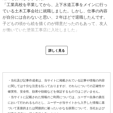
「工業高校を卒業してから、上下水道工事をメインに行っ
ている土木工事会社に就職しました。しかし、仕事の内容
が自分には合わないと思い、２年ほどで退職したんです。
子どもの頃から絵を描くのが得意だったのもあって、友人
が働いていた塗装工事店に入社しました」
その後、塗装工事店で、技術を磨いていた内野さんです
が、同年代の同僚や仲間が独立をするのを見て、心が揺れ
詳しく見る
始めます。自分の力だけでどこまでできるか挑戦してみた
かった気持ちもあり、独立に踏み切りました。
「根拠のない自信もあり、若さや勢いに任せて独立した感
じです。経営のことまで深く考えていませんでしたし、独
立した当初は応援仕事や手伝い仕事ばかりでした。でも今
・当社及び記事作成者は、当サイトに掲載されている記事や情報の内容
に関しては十分な注意を払っておりますが、それらについての正確性や
思えば、そこでたくさんの経験が積めたんですよね」
確実性、安全性、効果や効能などを保証するものではございません。
・当サイトに記載された情報のご利用については、ユーザー自身の責任
徐々にハウスメーカーや工務店の下請け仕事が増え、事業
において行われるものとし、ユーザーが当サイトから入手した情報に基
が安定してきたユタカプラスは、２０１３年に法人化。現
づいて直接的または間接的に被ったいかなる損害について、当社および
在では、酒井さんを始め、ベテランから若手まで幅の広い