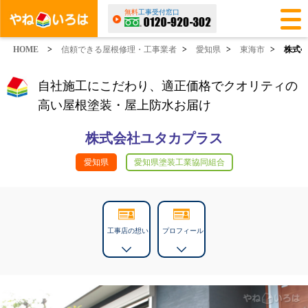
無料
工事受付窓口
HOME
>
信頼できる屋根修理・工事業者
>
愛知県
>
東海市
>
株式
自社施工にこだわり、適正価格でクオリティの
高い屋根塗装・屋上防水お届け
株式会社ユタカプラス
愛知県
愛知県塗装工業協同組合
工事店の想い
プロフィール