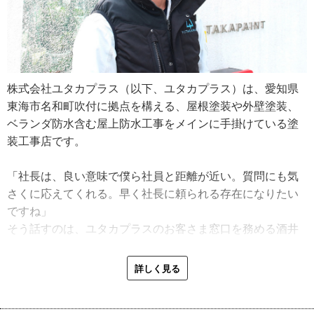
株式会社ユタカプラス（以下、ユタカプラス）は、愛知県
東海市名和町吹付に拠点を構える、屋根塗装や外壁塗装、
ベランダ防水含む屋上防水工事をメインに手掛けている塗
装工事店です。
「社長は、良い意味で僕ら社員と距離が近い。質問にも気
さくに応えてくれる。早く社長に頼られる存在になりたい
ですね」
そう話すのは、ユタカプラスのお客さま窓口を務める酒井
孝太郎さん（以下、酒井さん）。
実は、酒井さんはユタカプラス入社前、職人経験がなかっ
詳しく見る
たそうです。
しかし、持ち前のひたむきさで知識と技術を身に付け、今