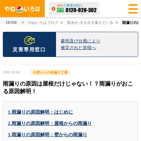
無料
工事受付窓口
HOME
>
やねいろはブログ
>
雨水が ポタポタ落ちている
>
雨漏りの原
豪雨及び台風により
被災された皆様へ
災害専用窓口
2019.10.04
外壁からの雨漏り工事
雨漏りの原因は屋根だけじゃない！？雨漏りがおこ
る原因解明！
1.雨漏りの原因解明：はじめに
2.雨漏りの原因解明：屋根からの雨漏り
3.雨漏りの原因解明：壁からの雨漏り