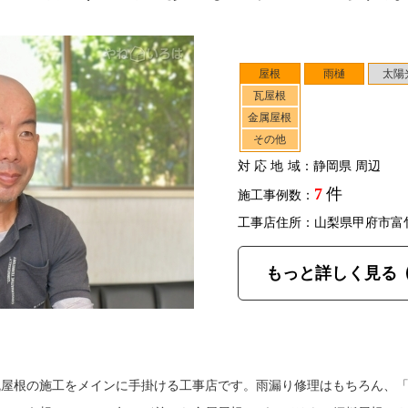
屋根
雨樋
太陽
瓦屋根
金属屋根
その他
対応地域
：静岡県 周辺
7
件
施工事例数：
工事店住所：山梨県甲府市富
もっと詳しく見る
瓦屋根の施工をメインに手掛ける工事店です。雨漏り修理はもちろん、