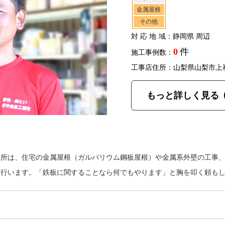
金属屋根
その他
対応地域
：静岡県 周辺
0
件
施工事例数：
工事店住所：山梨県山梨市上
もっと詳しく見る
業所は、住宅の金属屋根（ガルバリウム鋼板屋根）や金属系外壁の工事
を行います。「鉄板に関することなら何でもやります」と胸を叩く頼も