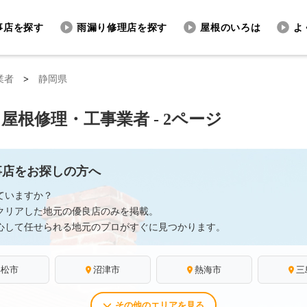
事店を探す
雨漏り修理店を探す
屋根のいろは
よ
業者
>
静岡県
根修理・工事業者 - 2ページ
事店をお探しの方へ
ていますか？
クリアした地元の優良店のみを掲載。
心して任せられる地元のプロがすぐに見つかります。
浜松市
沼津市
熱海市
三
その他のエリアを見る