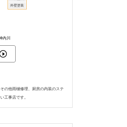
外壁塗装
神内川
、その他雨樋修理、厨房の内装のステ
しい工事店です。