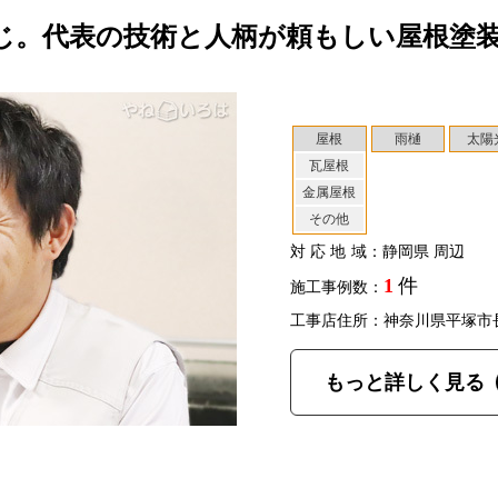
じ。代表の技術と人柄が頼もしい屋根塗
屋根
雨樋
太陽
瓦屋根
金属屋根
その他
対応地域
：静岡県 周辺
1
件
施工事例数：
工事店住所：神奈川県平塚市
もっと詳しく見る