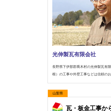
光伸製瓦有限会社
長野県下伊那郡喬木村の光伸製瓦有
根）の工事や外壁工事などは信頼の
山梨県
瓦・板金工事か