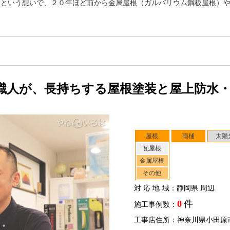
うという想いで、２０年ほど前から金属屋根（ガルバリウム鋼板屋根）
職人が、長持ちする屋根塗装と屋上防水
屋根
雨樋
太陽
瓦屋根
金属屋根
その他
対応地域
：静岡県 周辺
0
件
施工事例数：
工事店住所：神奈川県小田原