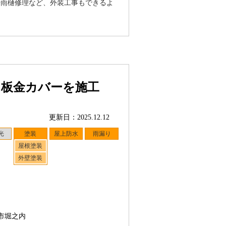
や雨樋修理など、外装工事もできるよ
・板金カバーを施工
更新日：2025.12.12
光
塗装
屋上防水
雨漏り
屋根塗装
外壁塗装
市堀之内