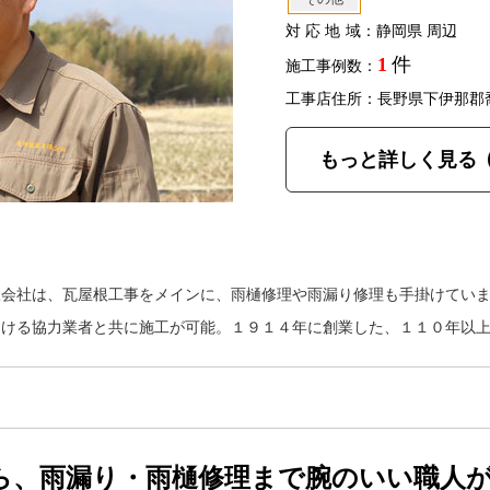
対応地域
：静岡県 周辺
1
件
施工事例数：
工事店住所：長野県下伊那郡
もっと詳しく見る
限会社は、瓦屋根工事をメインに、雨樋修理や雨漏り修理も手掛けてい
おける協力業者と共に施工が可能。１９１４年に創業した、１１０年以
ら、雨漏り・雨樋修理まで腕のいい職人