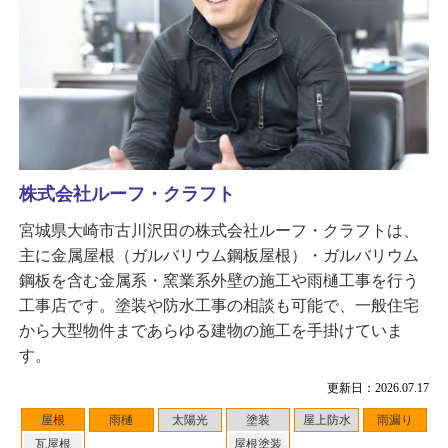
株式会社ルーフ・クラフト
宮城県大崎市古川沢田の株式会社ルーフ・クラフトは、
主に金属屋根（ガルバリウム鋼板屋根）・ガルバリウム
鋼板を含む金属系・窯業系外壁の施工や雨樋工事を行う
工事店です。塗装や防水工事の相談も可能で、一般住宅
から大型物件まであらゆる建物の施工を手掛けていま
す。
更新日：2026.07.17
屋根
雨樋
太陽光
塗装
屋上防水
雨漏り
瓦屋根
屋根塗装