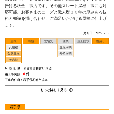
掛ける板金工事店です。その他スレート屋根工事にも対
応可能。お客さまのニーズと職人歴３０年の厚みある技
術と知識を掛け合わせ、ご満足いただける屋根に仕上げ
ます。
更新日：2025.12.12
屋根
雨樋
太陽光
塗装
屋上防水
雨漏り
瓦屋根
屋根塗装
金属屋根
外壁塗装
その他
対応地域
：和賀郡西和賀町 周辺
0
件
施工事例数：
工事店住所：岩手県花巻市湯本
もっと詳しく見る
岩手県