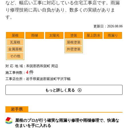
など、幅広い工事に対応している住宅工事店です。雨漏
り修理技術に高い自負があり、数多くの実績がありま
す。
更新日：2026.08.06
屋根
雨樋
太陽光
塗装
屋上防水
雨漏り
瓦屋根
屋根塗装
金属屋根
外壁塗装
その他
対応地域
：和賀郡西和賀町 周辺
4
件
施工事例数：
工事店住所：岩手県紫波郡紫波町平沢字幅
もっと詳しく見る
岩手県
屋根のプロが行う確実な雨漏り修理や雨樋修理で、快適な
住まいを手に入れる