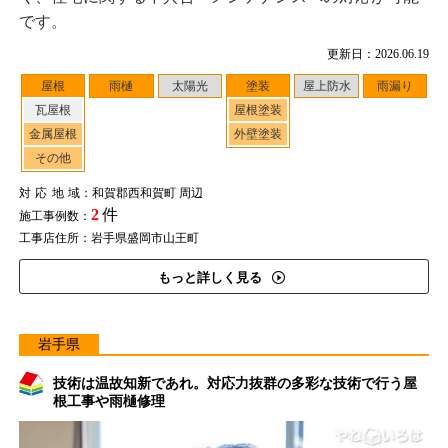
です。
更新日：2026.06.19
屋根
雨樋
太陽光
塗装
屋上防水
雨漏り
瓦屋根
屋根塗装
金属屋根
外壁塗装
その他
対応地域
：和賀郡西和賀町 周辺
2
件
施工事例数：
工事店住所：岩手県盛岡市山王町
もっと詳しく見る
岩手県
技術は温故知新であれ。対応力抜群の多彩な技術で行う屋
根工事や雨樋修理