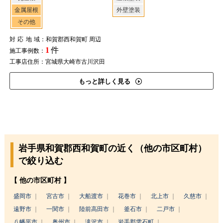
金属屋根
外壁塗装
その他
対応地域
：和賀郡西和賀町 周辺
1
件
施工事例数：
工事店住所：宮城県大崎市古川沢田
もっと詳しく見る
岩手県和賀郡西和賀町の近く（他の市区町村）
で絞り込む
【 他の市区町村 】
盛岡市
宮古市
大船渡市
花巻市
北上市
久慈市
遠野市
一関市
陸前高田市
釜石市
二戸市
八幡平市
奥州市
滝沢市
岩手郡雫石町