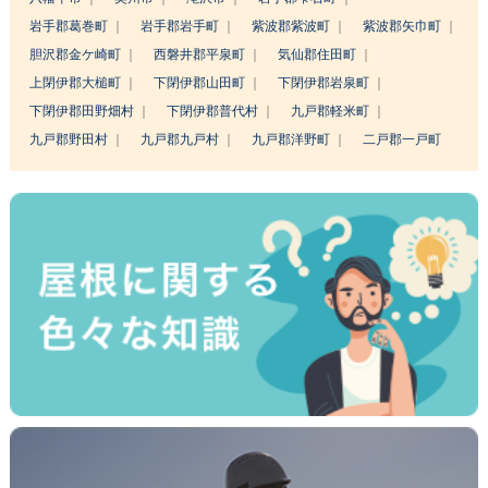
岩手郡葛巻町
岩手郡岩手町
紫波郡紫波町
紫波郡矢巾町
胆沢郡金ケ崎町
西磐井郡平泉町
気仙郡住田町
上閉伊郡大槌町
下閉伊郡山田町
下閉伊郡岩泉町
下閉伊郡田野畑村
下閉伊郡普代村
九戸郡軽米町
九戸郡野田村
九戸郡九戸村
九戸郡洋野町
二戸郡一戸町