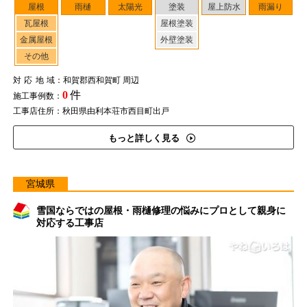
屋根
雨樋
太陽光
塗装
屋上防水
雨漏り
瓦屋根
屋根塗装
金属屋根
外壁塗装
その他
対応地域
：和賀郡西和賀町 周辺
0
件
施工事例数：
工事店住所：秋田県由利本荘市西目町出戸
もっと詳しく見る
宮城県
雪国ならではの屋根・雨樋修理の悩みにプロとして親身に
対応する工事店