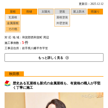
更新日：2025.12.12
屋根
雨樋
太陽光
塗装
屋上防水
雨漏り
瓦屋根
屋根塗装
金属屋根
外壁塗装
その他
対応地域
：和賀郡西和賀町 周辺
5
件
施工事例数：
工事店住所：岩手県八幡平市平笠
もっと詳しく見る
秋田県
歴史ある瓦屋根も新式の金属屋根も、有資格の職人が手堅
く丁寧に施工