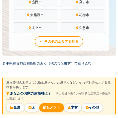
盛岡市
宮古市
大船渡市
花巻市
北上市
久慈市
その他のエリアを見る
岩手県和賀郡西和賀町の近く（他の市区町村）で絞り込む
屋根修理の工事店には板金屋さん、瓦屋さんなど、それぞれ得意とする屋
根材があります。
あなたのお家の屋根材は？
― その素材を扱うのが得意な工事店を優先的
に表示します
金属
瓦
セメント
木材
その他