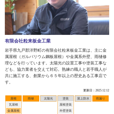
有限会社粒来板金工業
岩手県九戸郡洋野町の有限会社粒来板金工業は、主に金
属屋根（ガルバリウム鋼板屋根）や金属系外壁、雨樋修
理などを行っています。太陽光の設置工事や塗装工事な
ども、協力業者を交えて対応。熟練の職人と若手職人が
共に施工する、創業から６５年以上の歴史ある工事店で
す。
更新日：2025.12.12
屋根
雨樋
太陽光
塗装
屋上防水
雨漏り
瓦屋根
屋根塗装
金属屋根
外壁塗装