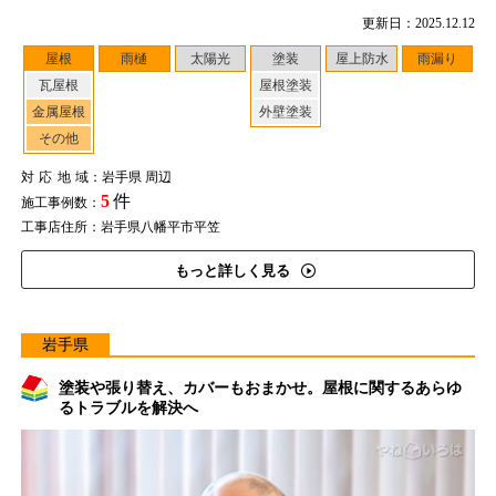
更新日：2025.12.12
屋根
雨樋
太陽光
塗装
屋上防水
雨漏り
瓦屋根
屋根塗装
金属屋根
外壁塗装
その他
対応地域
：岩手県 周辺
5
件
施工事例数：
工事店住所：岩手県八幡平市平笠
もっと詳しく見る
岩手県
塗装や張り替え、カバーもおまかせ。屋根に関するあらゆ
るトラブルを解決へ