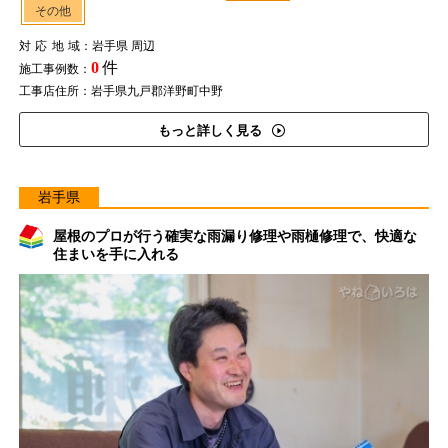
その他
対応地域
：岩手県 周辺
0
件
施工事例数：
工事店住所：岩手県九戸郡洋野町中野
もっと詳しく見る
岩手県
屋根のプロが行う確実な雨漏り修理や雨樋修理で、快適な
住まいを手に入れる