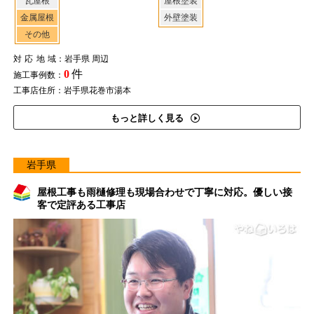
瓦屋根
屋根塗装
金属屋根
外壁塗装
その他
対応地域
：岩手県 周辺
0
件
施工事例数：
工事店住所：岩手県花巻市湯本
もっと詳しく見る
岩手県
屋根工事も雨樋修理も現場合わせで丁寧に対応。優しい接
客で定評ある工事店