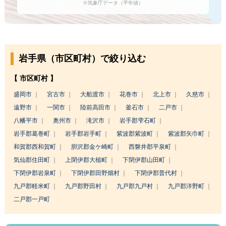
※気象庁データ（平年値）
岩手県（市区町村）で絞り込む
【 市区町村 】
盛岡市
宮古市
大船渡市
花巻市
北上市
久慈市
遠野市
一関市
陸前高田市
釜石市
二戸市
八幡平市
奥州市
滝沢市
岩手郡雫石町
岩手郡葛巻町
岩手郡岩手町
紫波郡紫波町
紫波郡矢巾町
和賀郡西和賀町
胆沢郡金ケ崎町
西磐井郡平泉町
気仙郡住田町
上閉伊郡大槌町
下閉伊郡山田町
下閉伊郡岩泉町
下閉伊郡田野畑村
下閉伊郡普代村
九戸郡軽米町
九戸郡野田村
九戸郡九戸村
九戸郡洋野町
二戸郡一戸町