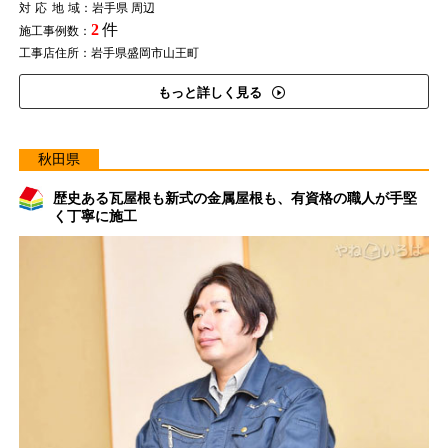
対応地域
：岩手県 周辺
2
件
施工事例数：
工事店住所：岩手県盛岡市山王町
もっと詳しく見る
秋田県
歴史ある瓦屋根も新式の金属屋根も、有資格の職人が手堅
く丁寧に施工