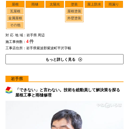
屋根
雨樋
太陽光
塗装
屋上防水
雨漏り
瓦屋根
屋根塗装
金属屋根
外壁塗装
その他
対応地域
：岩手県 周辺
4
件
施工事例数：
工事店住所：岩手県紫波郡紫波町平沢字幅
もっと詳しく見る
岩手県
「できない」と言わない。技術を総動員して解決策を探る
屋根工事と雨樋修理