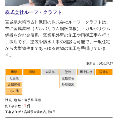
株式会社ルーフ・クラフト
宮城県大崎市古川沢田の株式会社ルーフ・クラフトは、
主に金属屋根（ガルバリウム鋼板屋根）・ガルバリウム
鋼板を含む金属系・窯業系外壁の施工や雨樋工事を行う
工事店です。塗装や防水工事の相談も可能で、一般住宅
から大型物件まであらゆる建物の施工を手掛けていま
す。
更新日：2026.07.17
屋根
雨樋
太陽光
塗装
屋上防水
雨漏り
瓦屋根
屋根塗装
金属屋根
外壁塗装
その他
対応地域
：岩手県 周辺
1
件
施工事例数：
工事店住所：宮城県大崎市古川沢田