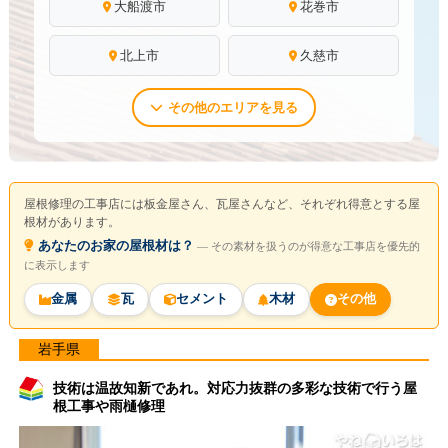
大船渡市
花巻市
北上市
久慈市
その他のエリアを見る
屋根修理の工事店には板金屋さん、瓦屋さんなど、それぞれ得意とする屋
根材があります。
あなたのお家の屋根材は？
― その素材を扱うのが得意な工事店を優先的
に表示します
金属
瓦
セメント
木材
その他
岩手県
技術は温故知新であれ。対応力抜群の多彩な技術で行う屋
根工事や雨樋修理