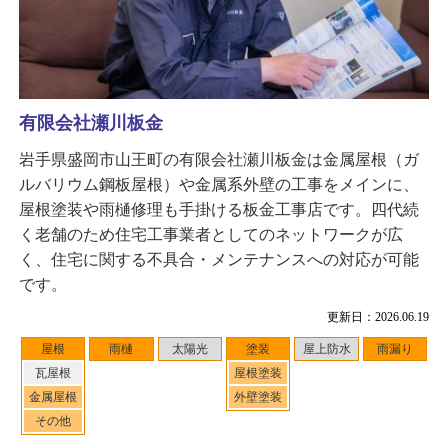
有限会社瀬川板金
岩手県盛岡市山王町の有限会社瀬川板金は金属屋根（ガ
ルバリウム鋼板屋根）や金属系外壁の工事をメインに、
屋根塗装や雨樋修理も手掛ける板金工事店です。四代続
く老舗のため住宅工事業者としてのネットワークが広
く、住宅に関する不具合・メンテナンスへの対応が可能
です。
更新日：2026.06.19
屋根
雨樋
太陽光
塗装
屋上防水
雨漏り
瓦屋根
屋根塗装
金属屋根
外壁塗装
その他