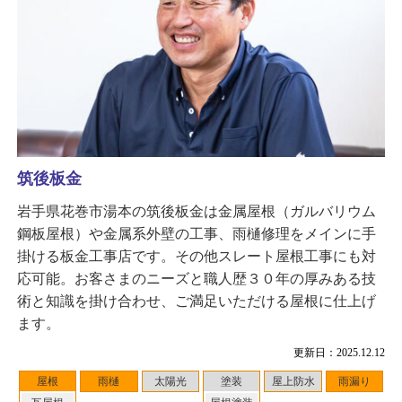
筑後板金
岩手県花巻市湯本の筑後板金は金属屋根（ガルバリウム
鋼板屋根）や金属系外壁の工事、雨樋修理をメインに手
掛ける板金工事店です。その他スレート屋根工事にも対
応可能。お客さまのニーズと職人歴３０年の厚みある技
術と知識を掛け合わせ、ご満足いただける屋根に仕上げ
ます。
更新日：2025.12.12
屋根
雨樋
太陽光
塗装
屋上防水
雨漏り