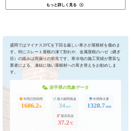
もっと詳しく見る
盛岡ではマイナス20℃を下回る厳しい寒さが屋根材を傷めま
す。特にスレート屋根の凍て割れや、金属屋根のハゼ（継ぎ
目）の緩みは雨漏りの前兆です。寒冷地の施工実績が豊富な
業者による、凍結に強い屋根材への葺き替えをお勧めしま
す。
岩手県の気象データ
年間日照時間
最大瞬間風速
年間降水量
1686.2
34
1328.7
h
m/s
mm
最高気温
37.2
℃