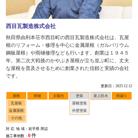
西目瓦製造株式会社
秋田県由利本荘市西目町の西目瓦製造株式会社は、瓦屋
根のリフォーム・修理を中心に金属屋根（ガルバリウム
鋼板屋根）や雨樋修理なども行います。創業は１９４５
年。第二次大戦後のかやぶき屋根が立ち並ぶ町に、丈夫
な屋根を普及させるために創業された信頼と実績の会社
です。
更新日：2025.12.12
屋根
雨樋
太陽光
塗装
屋上防水
雨漏り
瓦屋根
屋根塗装
金属屋根
外壁塗装
その他
対応地域
：岩手県 周辺
0
件
施工事例数：