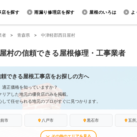
事店を探す
雨漏り修理店を探す
屋根のいろは
よ
業者
>
青森県
>
中津軽郡西目屋村
屋村の信頼できる屋根修理・工事業者
信頼できる屋根工事店をお探しの方へ
、適正価格を知っていますか？
クリアした地元の優良店のみを掲載。
心して任せられる地元のプロがすぐに見つかります。
弘前市
八戸市
黒石市
五所
その他のエリアを見る