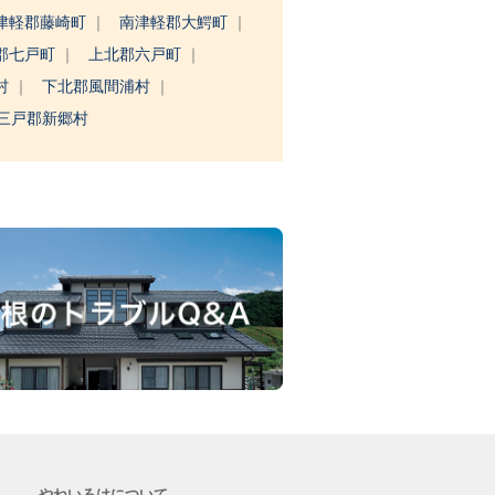
津軽郡藤崎町
南津軽郡大鰐町
郡七戸町
上北郡六戸町
村
下北郡風間浦村
三戸郡新郷村
やねいろはについて