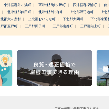
東津軽郡外ヶ浜町
西津軽郡鰺ヶ沢町
西津軽郡深浦町
南
町
北津軽郡鶴田町
北津軽郡中泊町
上北郡野辺地町
上北
上北郡六ヶ所村
上北郡おいらせ町
下北郡大間町
下北郡東通
三戸郡五戸町
三戸郡田子町
三戸郡南部町
三戸郡階上町
工事の種類で屋根工事店を探す