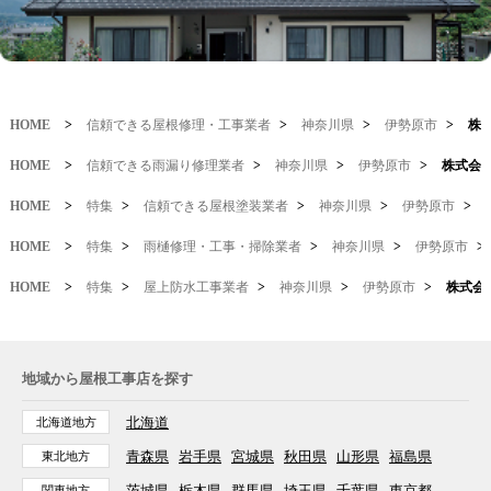
HOME
>
信頼できる屋根修理・工事業者
>
神奈川県
>
伊勢原市
>
株
HOME
>
信頼できる雨漏り修理業者
>
神奈川県
>
伊勢原市
>
株式会
HOME
>
特集
>
信頼できる屋根塗装業者
>
神奈川県
>
伊勢原市
>
HOME
>
特集
>
雨樋修理・工事・掃除業者
>
神奈川県
>
伊勢原市
>
HOME
>
特集
>
屋上防水工事業者
>
神奈川県
>
伊勢原市
>
株式会
地域から屋根工事店を探す
北海道
北海道地方
青森県
岩手県
宮城県
秋田県
山形県
福島県
東北地方
茨城県
栃木県
群馬県
埼玉県
千葉県
東京都
関東地方