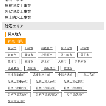
屋根塗装工事業
外壁塗装工事業
Y14-AYO
工事店番号
屋上防水工事業
対応エリア
関東地方
神奈川県
横浜市
川崎市
相模原市
横須賀市
平塚市
鎌倉市
藤沢市
小田原市
茅ヶ崎市
逗子市
三浦市
秦野市
厚木市
大和市
伊勢原市
海老名市
座間市
南足柄市
綾瀬市
三浦郡葉山町
高座郡寒川町
中郡大磯町
中郡二宮町
足柄上郡中井町
足柄上郡大井町
足柄上郡松田町
足柄上郡山北町
足柄上郡開成町
足柄下郡箱根町
足柄下郡真鶴町
足柄下郡湯河原町
愛甲郡愛川町
愛甲郡清川村