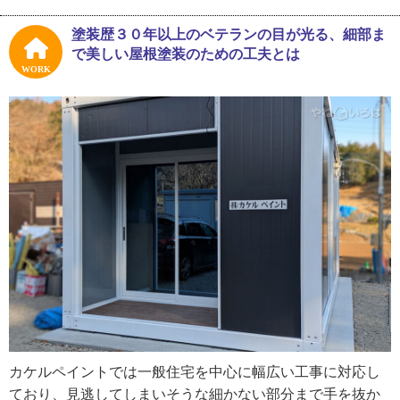
想とするクオリティの仕事ができないと感じるようになっ
たそうです。
塗装歴３０年以上のベテランの目が光る、細部ま
で美しい屋根塗装のための工夫とは
「自分が独立するとは夢にも思っていなかったんですよ。
WORK
でも会社の状況が変わったのをきっかけに開業を決めまし
た。『この人に頼めば間違いない！』お客さまからそんな
ふうに思ってもらえる仕事がしたいと考えていましたね。
ペンキ屋って道具や車にペンキがついて汚い印象があるで
しょう？でも、１５年間使った車のシートまでピカピカな
のが、丁寧な仕事の象徴だと僕は考えています」
鈴木さんは、社用車の清掃や道具の整理整頓等、作業以外
の細部までこだわります。このような気概がお客さまに伝
わったのか、受注の８割がお客さまからの紹介だった年も
あったそうです。
カケルペイントでは一般住宅を中心に幅広い工事に対応し
ており、見逃してしまいそうな細かない部分まで手を抜か