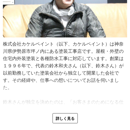
株式会社カケルペイント（以下、カケルペイント）は神奈
川県伊勢原市坪ノ内にある塗装工事店です。屋根・外壁の
住宅内外装塗装と各種防水工事に対応しています。創業は
１９９６年で、代表の鈴木和夫さん（以下、鈴木さん）が
以前勤務していた塗装会社から独立して開業した会社で
す。その経緯や、仕事への想いについてお話を伺いまし
た。
鈴木さんが独立を決めたのは、「お客さまのためになる仕
事をしたい」と考えたから。前職の親方から「会社を任せ
たい」と言われたものの、その時期からマンションの塗り
詳しく見る
替え等の大規模な依頼が続き、このままでは鈴木さんが理