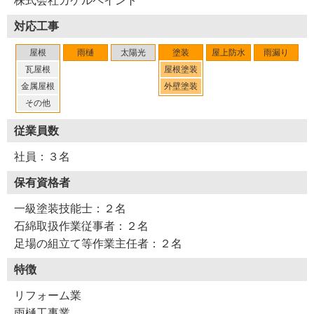
株式会社カケルペイント
木さんの誠実な人柄から、リピーター、ご紹介多数の意味
対応工事
が感じられた取材でした。
屋根
雨樋
太陽光
塗装
屋上防水
雨漏り
※１ プライマー・・・塗装を施す素地を塗りやすくなら
瓦屋根
屋根塗装
したり、これから塗っていく塗料の密着性を高めるために
金属屋根
外壁塗装
はじめに塗る下塗り材
その他
従業員数
（２０２３年９月取材）
社員：３名
保有資格者
一級塗装技能士：２名
石綿取扱作業従事者：２名
足場の組立て等作業主任者：２名
特徴
リフォーム業
雨樋工事業