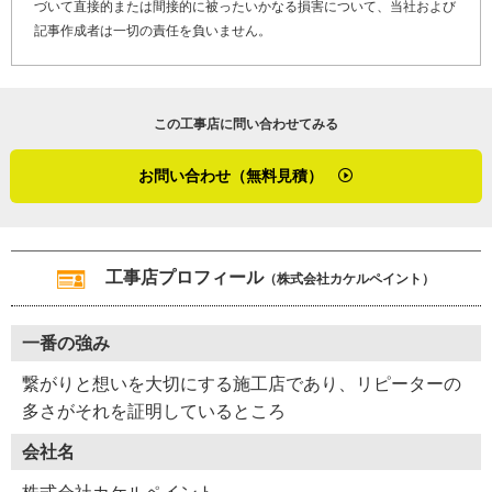
づいて直接的または間接的に被ったいかなる損害について、当社および
た塗料だと、既定の耐久年数より早く劣化してくる可能性
記事作成者は一切の責任を負いません。
もあり注意が必要ですが、弊社では細心の注意をはらい“塗
料缶に記載してある耐久年数を超えて長持ちする施工”を常
に心がけています」
この工事店に問い合わせてみる
最後に「やねいろは」をご覧になっている、雨漏り修理や
お問い合わせ（無料見積）
屋根の劣化でお困りのお客さま、そして屋根リフォームや
屋根修理を検討しているお客さまへメッセージです。
「カケルペイントはお客さまファーストで、コストパフォ
工事店プロフィール
（株式会社カケルペイント）
ーマンスの高い仕事をいたします。連絡があればすぐに点
検に駆け付け、アフターフォローもあります。弊社は、塗
一番の強み
料缶に記載してある耐久年数を超えること意識したお値段
以上の施工が一番の自慢です。まずはカケルペイントにお
繋がりと想いを大切にする施工店であり、リピーターの
声掛けくださると、間違いない仕事をします！」
多さがそれを証明しているところ
会社名
お客さまの気持ちを考えているからこそ、屋根塗装や外壁
塗装における「耐久年数」にこだわるカケルペイント。鈴