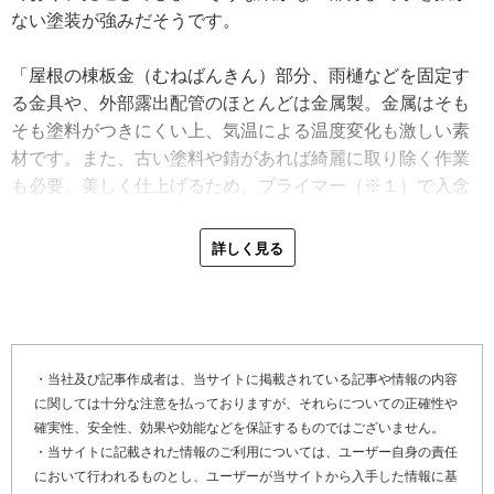
ない塗装が強みだそうです。
「屋根の棟板金（むねばんきん）部分、雨樋などを固定す
る金具や、外部露出配管のほとんどは金属製。金属はそも
そも塗料がつきにくい上、気温による温度変化も激しい素
材です。また、古い塗料や錆があれば綺麗に取り除く作業
も必要。美しく仕上げるため、プライマー（※１）で入念
に下塗りをし、高耐久鉄部用塗料を塗布します」
詳しく見る
また、神奈川県伊勢原市の屋根塗装工事の特性は、冬に気
温がぐっと下がり、塗料が乾きにくくなることだそうで
す。低温下では、塗料の様々な特徴を考えながらの塗装工
事が求められます。
・当社及び記事作成者は、当サイトに掲載されている記事や情報の内容
に関しては十分な注意を払っておりますが、それらについての正確性や
「乾燥前の塗料に霜が降りると塗装がはがれるので、朝晩
確実性、安全性、効果や効能などを保証するものではございません。
の冷え込む時間帯と乾燥させる時間が重ならないよう、逆
・当サイトに記載された情報のご利用については、ユーザー自身の責任
算して施工しています。また、気温を考慮して塗料の希釈
において行われるものとし、ユーザーが当サイトから入手した情報に基
率を変更することも美しく仕上げるコツですね。薄めすぎ