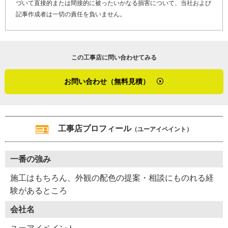
づいて直接的または間接的に被ったいかなる損害について、当社および
最後に「やねいろは」をご覧になっている、屋根の劣化や
記事作成者は一切の責任を負いません。
屋上防水修理でお困りのお客さま、そして屋根リフォーム
や屋根修理を検討しているお客さまにメッセージです。
この工事店に問い合わせてみる
「屋根塗り替えの現地調査の際に、屋根の劣化以上の不具
合が見つかれば、先に修理をした方がよいとお伝えするこ
お問い合わせ（無料見積）
ともあります。協力工事店を紹介できますので、家のお悩
みは何でも相談してくださいね。また、施工内容により保
証書の発行をしています。その他、施工後に何か気になる
不具合が見つかったらすぐに点検に参りますので、安心し
工事店プロフィール
（ユーアイペイント）
て依頼してくださったらと思います」
一番の強み
長澤さんは、外観の点検の際に雨漏りなどの不具合も入念
にチェックします。内部に不具合が起こっていると、家の
施工はもちろん、外観の配色の提案・相談にものれる経
躯体（くたい）をむしばんでいくからです。ユーアイペイ
験があるところ
ントは、家を大切にしているお客さまの気持ちに寄り添っ
会社名
てくれる、親切な塗装工事店だと実感した取材でした。