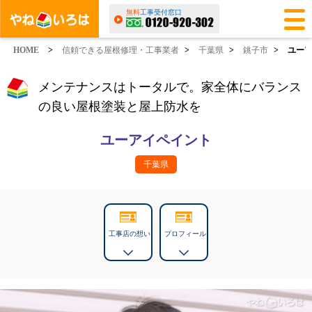
無料
工事受付窓口
HOME
>
信頼できる屋根修理・工事業者
>
千葉県
>
銚子市
>
ユー
メンテナンスはトータルで。家全体にバランス
の良い屋根塗装と屋上防水を
ユーアイペイント
千葉県
工事店の想い
プロフィール