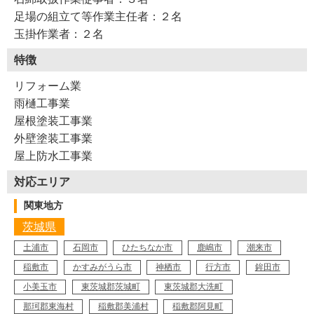
足場の組立て等作業主任者：２名
玉掛作業者：２名
特徴
リフォーム業
雨樋工事業
屋根塗装工事業
外壁塗装工事業
Y12-AZS
工事店番号
屋上防水工事業
対応エリア
関東地方
茨城県
土浦市
石岡市
ひたちなか市
鹿嶋市
潮来市
稲敷市
かすみがうら市
神栖市
行方市
鉾田市
小美玉市
東茨城郡茨城町
東茨城郡大洗町
那珂郡東海村
稲敷郡美浦村
稲敷郡阿見町