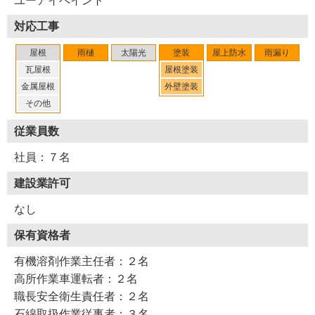
ユーアイペイント
※３ コロニアル・・・セメントを固めて塗装した板状の
対応工事
屋根材。化粧スレート
※４ シーリング・・・サッシ周りなどの目地や隙間に、
屋根
雨樋
太陽光
塗装
屋上防水
雨漏り
雨や汚れが浸入しないように充填する材料
瓦屋根
屋根塗装
金属屋根
外壁塗装
（２０２１年１２月取材）
その他
従業員数
社員：７名
建設業許可
なし
保有資格者
有機溶剤作業主任者：２名
高所作業車運転者：２名
職長安全衛生責任者：２名
石綿取扱作業従事者：３名