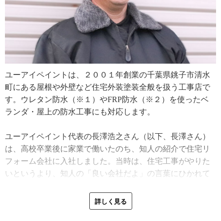
ユーアイペイントは、２００１年創業の千葉県銚子市清水
町にある屋根や外壁など住宅外装塗装全般を扱う工事店で
す。ウレタン防水（※１）やFRP防水（※２）を使ったベ
ランダ・屋上の防水工事にも対応します。
ユーアイペイント代表の長澤浩之さん（以下、長澤さん）
は、高校卒業後に家業で働いたのち、知人の紹介で住宅リ
フォーム会社に入社しました。当時は、住宅工事がやりた
いというより、知人の「良い会社だよ」の言葉にひかれて
勤め始めたそう。
詳しく見る
「家業がさほど忙しくなかったので、外の会社で働きたか