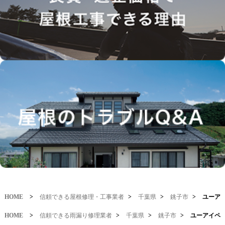
HOME
>
信頼できる屋根修理・工事業者
>
千葉県
>
銚子市
>
ユーア
HOME
>
信頼できる雨漏り修理業者
>
千葉県
>
銚子市
>
ユーアイペ