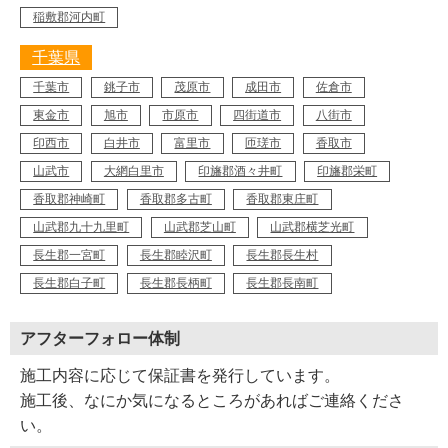
稲敷郡河内町
千葉県
千葉市
銚子市
茂原市
成田市
佐倉市
東金市
旭市
市原市
四街道市
八街市
印西市
白井市
富里市
匝瑳市
香取市
山武市
大網白里市
印旛郡酒々井町
印旛郡栄町
香取郡神崎町
香取郡多古町
香取郡東庄町
山武郡九十九里町
山武郡芝山町
山武郡横芝光町
長生郡一宮町
長生郡睦沢町
長生郡長生村
長生郡白子町
長生郡長柄町
長生郡長南町
アフターフォロー体制
施工内容に応じて保証書を発行しています。
施工後、なにか気になるところがあればご連絡くださ
い。