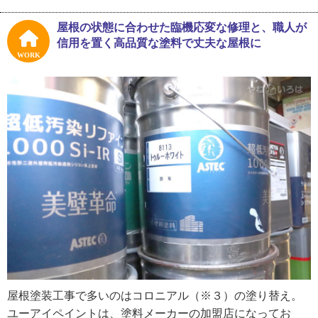
ったんです。仕事を取って親方に依頼する営業職だったん
ですが、親方の仕事を手伝っているうちに塗装の仕事が手
屋根の状態に合わせた臨機応変な修理と、職人が
になじんできて。自分の裁量で塗装店をやってみるのも面
信用を置く高品質な塗料で丈夫な屋根に
白そうと思って、独立を決めたんです」
WORK
現在、ユーアイペイントでは接客も現場仕事も長澤さんが
中心に行っています。あらゆることに目が届くので安心な
反面、やはり時間のなさに悩むことも多いそう。いずれは
営業部門を立ち上げ、お客さまにとって今以上に最善が尽
くせる体制づくりをしていきたいと、長澤さんは力強く語
っていました。
※１ ウレタン防水・・・液体状のウレタン樹脂を重ね塗
り、繋ぎ目のない防水層を形成する防水工事
※２ FRP防水・・・塗膜防水の一種。防水用のプラスチ
ック繊維。軽くて丈夫なため、近年よく使われている。塗
る箇所に合わせ、着色して使用する場合もある
屋根塗装工事で多いのはコロニアル（※３）の塗り替え。
ユーアイペイントは、塗料メーカーの加盟店になってお