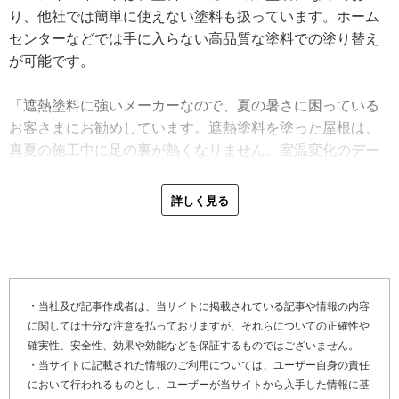
り、他社では簡単に使えない塗料も扱っています。ホーム
センターなどでは手に入らない高品質な塗料での塗り替え
が可能です。
「遮熱塗料に強いメーカーなので、夏の暑さに困っている
お客さまにお勧めしています。遮熱塗料を塗った屋根は、
真夏の施工中に足の裏が熱くなりません。室温変化のデー
タもあるので、参考にしていただければと思います」
詳しく見る
雨漏り修理では、まず目視点検を実施。水の流れや屋根材
の傷み具合から水漏れ箇所を突き止め、屋根状態に合った
修理を施します。
「屋根材の欠けはシーリング（※４）で補修し、板金が浮
・当社及び記事作成者は、当サイトに掲載されている記事や情報の内容
に関しては十分な注意を払っておりますが、それらについての正確性や
いている場合は、はがして下地もチェックします。屋根の
確実性、安全性、効果や効能などを保証するものではございません。
状態は様々なので、それに合わせて修理をしなければいけ
・当サイトに記載された情報のご利用については、ユーザー自身の責任
ません」
において行われるものとし、ユーザーが当サイトから入手した情報に基