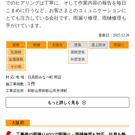
でのヒアリングは丁寧に、そして作業内容の報告を毎日
こまめに行うなど、お客さまとのコミュニケーションに
とても注力している会社です。雨漏り修理、雨樋修理も
手がけています。
更新日：2025.12.26
屋根
雨樋
太陽光
塗装
屋上防水
雨漏り
瓦屋根
屋根塗装
金属屋根
外壁塗装
その他
対応地域
：日高郡みなべ町 周辺
3
件
施工事例数：
工事店住所：和歌山県和歌山市舟津町
もっと詳しく見る
大阪府
工事後の雨漏りゼロで雨漏り・雨樋修理も対応。社員を熱