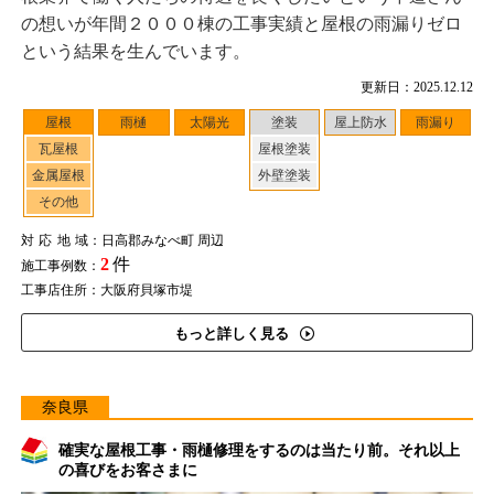
の想いが年間２０００棟の工事実績と屋根の雨漏りゼロ
という結果を生んでいます。
更新日：2025.12.12
屋根
雨樋
太陽光
塗装
屋上防水
雨漏り
瓦屋根
屋根塗装
金属屋根
外壁塗装
その他
対応地域
：日高郡みなべ町 周辺
2
件
施工事例数：
工事店住所：大阪府貝塚市堤
もっと詳しく見る
奈良県
確実な屋根工事・雨樋修理をするのは当たり前。それ以上
の喜びをお客さまに