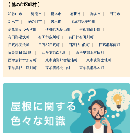
【 他の市区町村 】
和歌山市
海南市
橋本市
有田市
御坊市
田辺市
新宮市
紀の川市
岩出市
海草郡紀美野町
伊都郡かつらぎ町
伊都郡九度山町
伊都郡高野町
有田郡湯浅町
有田郡広川町
有田郡有田川町
日高郡美浜町
日高郡日高町
日高郡由良町
日高郡印南町
日高郡日高川町
西牟婁郡白浜町
西牟婁郡上富田町
西牟婁郡すさみ町
東牟婁郡那智勝浦町
東牟婁郡太地町
東牟婁郡古座川町
東牟婁郡北山村
東牟婁郡串本町