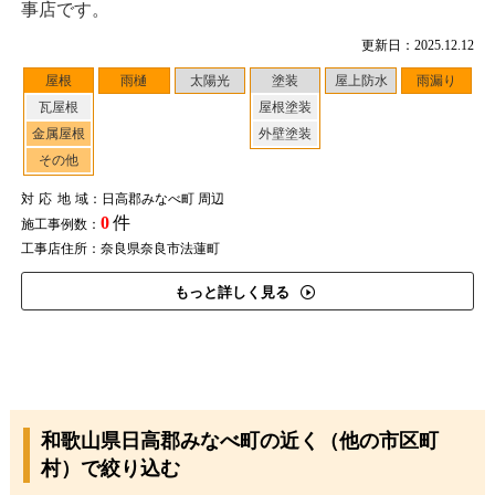
事店です。
更新日：2025.12.12
屋根
雨樋
太陽光
塗装
屋上防水
雨漏り
瓦屋根
屋根塗装
金属屋根
外壁塗装
その他
対応地域
：日高郡みなべ町 周辺
0
件
施工事例数：
工事店住所：奈良県奈良市法蓮町
もっと詳しく見る
和歌山県日高郡みなべ町の近く（他の市区町
村）で絞り込む