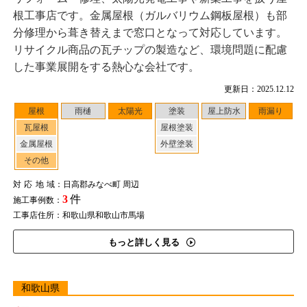
根工事店です。金属屋根（ガルバリウム鋼板屋根）も部
分修理から葺き替えまで窓口となって対応しています。
リサイクル商品の瓦チップの製造など、環境問題に配慮
した事業展開をする熱心な会社です。
更新日：2025.12.12
屋根
雨樋
太陽光
塗装
屋上防水
雨漏り
瓦屋根
屋根塗装
金属屋根
外壁塗装
その他
対応地域
：日高郡みなべ町 周辺
3
件
施工事例数：
工事店住所：和歌山県和歌山市馬場
もっと詳しく見る
和歌山県