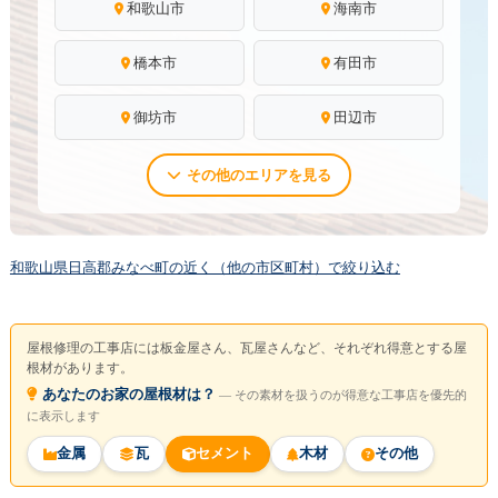
和歌山市
海南市
橋本市
有田市
御坊市
田辺市
その他のエリアを見る
和歌山県日高郡みなべ町の近く（他の市区町村）で絞り込む
屋根修理の工事店には板金屋さん、瓦屋さんなど、それぞれ得意とする屋
根材があります。
あなたのお家の屋根材は？
― その素材を扱うのが得意な工事店を優先的
に表示します
金属
瓦
セメント
木材
その他