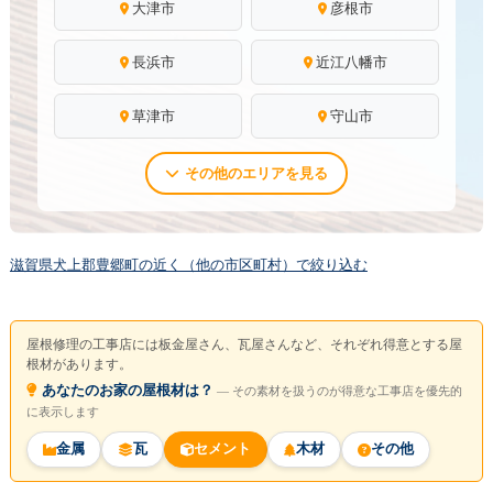
大津市
彦根市
長浜市
近江八幡市
草津市
守山市
その他のエリアを見る
滋賀県犬上郡豊郷町の近く（他の市区町村）で絞り込む
屋根修理の工事店には板金屋さん、瓦屋さんなど、それぞれ得意とする屋
根材があります。
あなたのお家の屋根材は？
― その素材を扱うのが得意な工事店を優先的
に表示します
金属
瓦
セメント
木材
その他