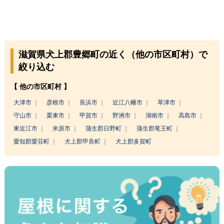
滋賀県犬上郡豊郷町の近く（他の市区町村）で
絞り込む
【 他の市区町村 】
大津市
彦根市
長浜市
近江八幡市
草津市
守山市
栗東市
甲賀市
野洲市
湖南市
高島市
東近江市
米原市
蒲生郡日野町
蒲生郡竜王町
愛知郡愛荘町
犬上郡甲良町
犬上郡多賀町