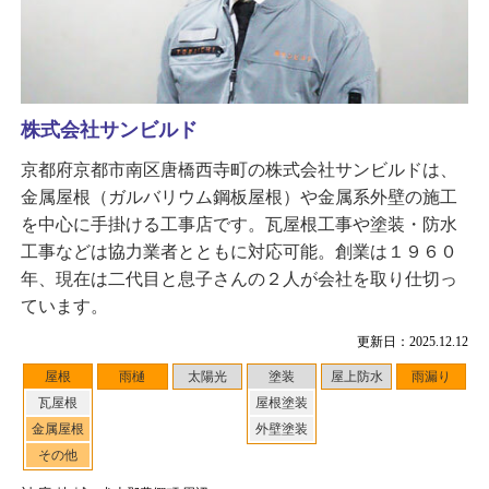
株式会社サンビルド
京都府京都市南区唐橋西寺町の株式会社サンビルドは、
金属屋根（ガルバリウム鋼板屋根）や金属系外壁の施工
を中心に手掛ける工事店です。瓦屋根工事や塗装・防水
工事などは協力業者とともに対応可能。創業は１９６０
年、現在は二代目と息子さんの２人が会社を取り仕切っ
ています。
更新日：2025.12.12
屋根
雨樋
太陽光
塗装
屋上防水
雨漏り
瓦屋根
屋根塗装
金属屋根
外壁塗装
その他