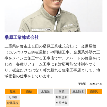
桑原工業株式会社
三重県伊賀市上友田の桑原工業株式会社は、金属屋根
（ガルバリウム鋼板屋根）や雨樋工事、金属系外壁の工
事をメインに施工する工事店です。アパートの修繕をは
じめ、各種リフォーム工事にも対応可能な体制をつく
り、板金だけではなく町の頼れる住宅工事店として、地
域密着の仕事をしています。
更新日：2026.07.31
屋根
雨樋
太陽光
塗装
屋上防水
雨漏り
瓦屋根
屋根塗装
金属屋根
外壁塗装