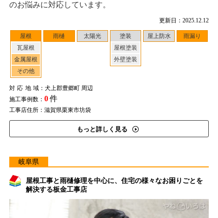
のお悩みに対応しています。
更新日：2025.12.12
屋根
雨樋
太陽光
塗装
屋上防水
雨漏り
瓦屋根
屋根塗装
金属屋根
外壁塗装
その他
対応地域
：犬上郡豊郷町 周辺
0
件
施工事例数：
工事店住所：滋賀県栗東市坊袋
もっと詳しく見る
岐阜県
屋根工事と雨樋修理を中心に、住宅の様々なお困りごとを
解決する板金工事店