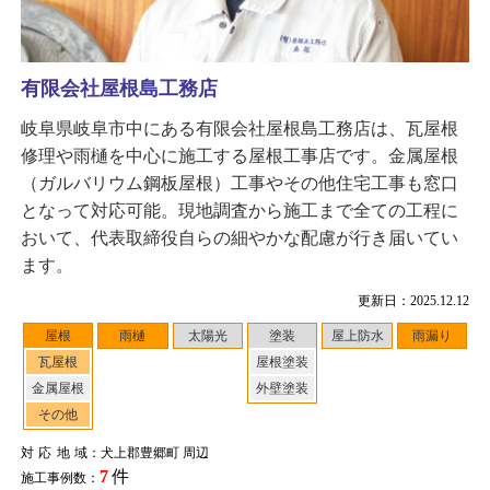
有限会社屋根島工務店
岐阜県岐阜市中にある有限会社屋根島工務店は、瓦屋根
修理や雨樋を中心に施工する屋根工事店です。金属屋根
（ガルバリウム鋼板屋根）工事やその他住宅工事も窓口
となって対応可能。現地調査から施工まで全ての工程に
おいて、代表取締役自らの細やかな配慮が行き届いてい
ます。
更新日：2025.12.12
屋根
雨樋
太陽光
塗装
屋上防水
雨漏り
瓦屋根
屋根塗装
金属屋根
外壁塗装
その他
対応地域
：犬上郡豊郷町 周辺
7
件
施工事例数：