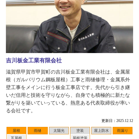
吉川板金工業有限会社
滋賀県甲賀市甲賀町の吉川板金工業有限会社は、金属屋
根（ガルバリウム鋼板屋根）工事と雨樋修理・金属系外
壁工事をメインに行う板金工事店です。先代から引き継
いだ信用と技術を守りながら、自身でも積極的に新たな
繋がりを築いていっている、熱意ある代表取締役が率い
る会社です。
更新日：2025.12.12
屋根
雨樋
太陽光
塗装
屋上防水
雨漏り
瓦屋根
屋根塗装