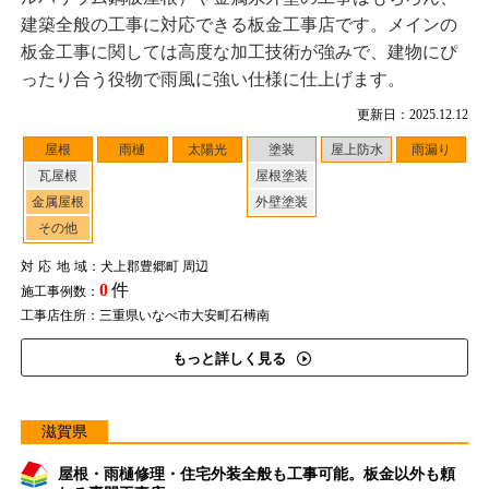
建築全般の工事に対応できる板金工事店です。メインの
板金工事に関しては高度な加工技術が強みで、建物にぴ
ったり合う役物で雨風に強い仕様に仕上げます。
更新日：2025.12.12
屋根
雨樋
太陽光
塗装
屋上防水
雨漏り
瓦屋根
屋根塗装
金属屋根
外壁塗装
その他
対応地域
：犬上郡豊郷町 周辺
0
件
施工事例数：
工事店住所：三重県いなべ市大安町石榑南
もっと詳しく見る
滋賀県
屋根・雨樋修理・住宅外装全般も工事可能。板金以外も頼