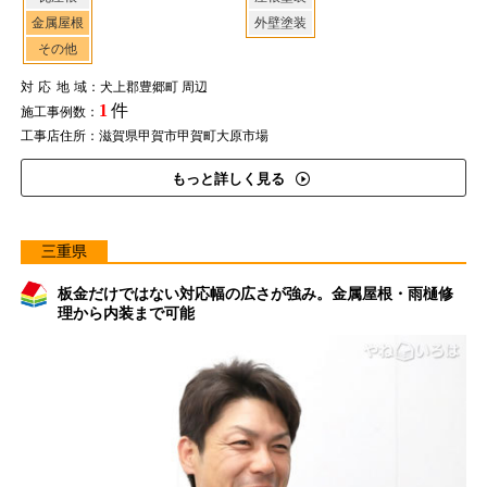
金属屋根
外壁塗装
その他
対応地域
：犬上郡豊郷町 周辺
1
件
施工事例数：
工事店住所：滋賀県甲賀市甲賀町大原市場
もっと詳しく見る
三重県
板金だけではない対応幅の広さが強み。金属屋根・雨樋修
理から内装まで可能