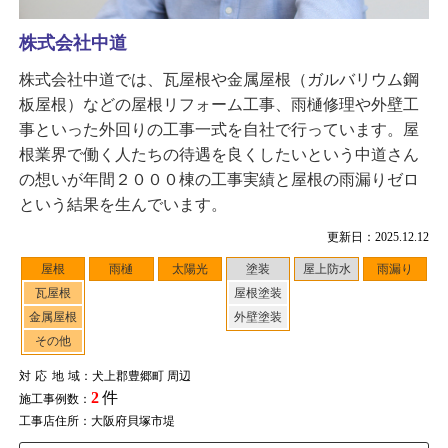
株式会社中道
株式会社中道では、瓦屋根や金属屋根（ガルバリウム鋼
板屋根）などの屋根リフォーム工事、雨樋修理や外壁工
事といった外回りの工事一式を自社で行っています。屋
根業界で働く人たちの待遇を良くしたいという中道さん
の想いが年間２０００棟の工事実績と屋根の雨漏りゼロ
という結果を生んでいます。
更新日：2025.12.12
屋根
雨樋
太陽光
塗装
屋上防水
雨漏り
瓦屋根
屋根塗装
金属屋根
外壁塗装
その他
対応地域
：犬上郡豊郷町 周辺
2
件
施工事例数：
工事店住所：大阪府貝塚市堤