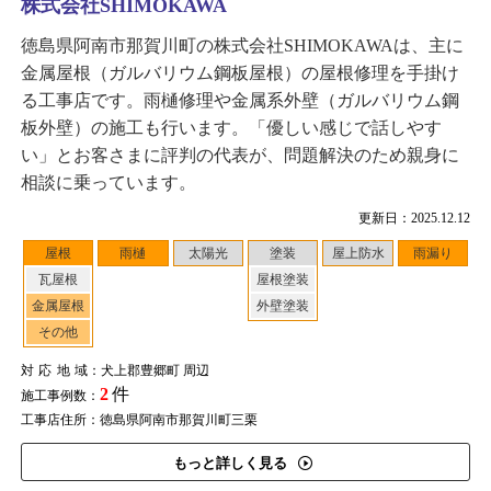
株式会社SHIMOKAWA
徳島県阿南市那賀川町の株式会社SHIMOKAWAは、主に
金属屋根（ガルバリウム鋼板屋根）の屋根修理を手掛け
る工事店です。雨樋修理や金属系外壁（ガルバリウム鋼
板外壁）の施工も行います。「優しい感じで話しやす
い」とお客さまに評判の代表が、問題解決のため親身に
相談に乗っています。
更新日：2025.12.12
屋根
雨樋
太陽光
塗装
屋上防水
雨漏り
瓦屋根
屋根塗装
金属屋根
外壁塗装
その他
対応地域
：犬上郡豊郷町 周辺
2
件
施工事例数：
工事店住所：徳島県阿南市那賀川町三栗
もっと詳しく見る