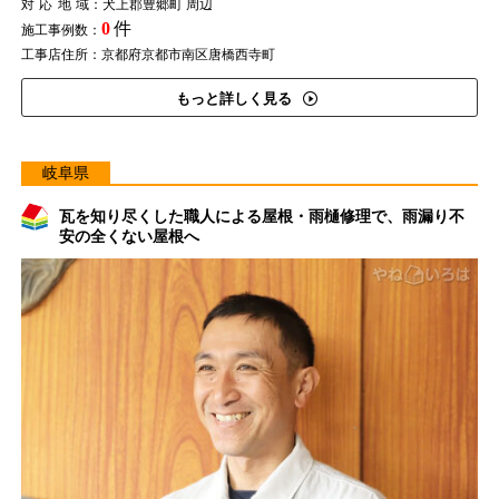
対応地域
：犬上郡豊郷町 周辺
0
件
施工事例数：
工事店住所：京都府京都市南区唐橋西寺町
もっと詳しく見る
岐阜県
瓦を知り尽くした職人による屋根・雨樋修理で、雨漏り不
安の全くない屋根へ