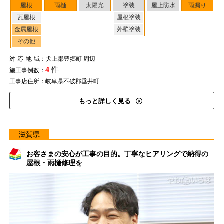
屋根
雨樋
太陽光
塗装
屋上防水
雨漏り
瓦屋根
屋根塗装
金属屋根
外壁塗装
その他
対応地域
：犬上郡豊郷町 周辺
4
件
施工事例数：
工事店住所：岐阜県不破郡垂井町
もっと詳しく見る
滋賀県
お客さまの安心が工事の目的。丁寧なヒアリングで納得の
屋根・雨樋修理を