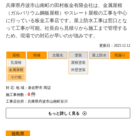
兵庫県丹波市山南町の田村板金有限会社は、金属屋根
（ガルバリウム鋼板屋根）やスレート屋根の工事を中心
に行っている板金工事店です。屋上防水工事は窓口とな
って工事が可能。社長自ら見積りから施工まで管理する
ため、現場での対応が早いのが強みです。
更新日：2025.12.12
屋根
雨樋
太陽光
塗装
屋上防水
雨漏り
瓦屋根
屋根塗装
金属屋根
外壁塗装
その他
対応地域
：泉佐野市 周辺
0
件
施工事例数：
工事店住所：兵庫県丹波市山南町谷川
もっと詳しく見る
徳島県