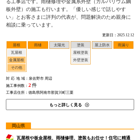
る工事店です。雨樋修理や金属系外壁（ガルバリウム鋼
板外壁）の施工も行います。「優しい感じで話しやす
い」とお客さまに評判の代表が、問題解決のため親身に
相談に乗っています。
更新日：2025.12.12
屋根
雨樋
太陽光
塗装
屋上防水
雨漏り
瓦屋根
屋根塗装
金属屋根
外壁塗装
その他
対応地域
：泉佐野市 周辺
2
件
施工事例数：
工事店住所：徳島県阿南市那賀川町三栗
もっと詳しく見る
岡山県
瓦屋根や板金屋根、雨樋修理、塗装もお任せ！住宅に精通