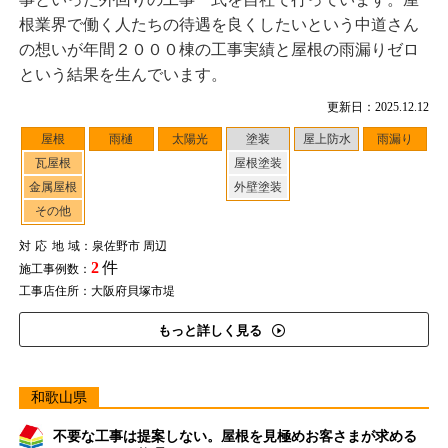
根業界で働く人たちの待遇を良くしたいという中道さん
の想いが年間２０００棟の工事実績と屋根の雨漏りゼロ
という結果を生んでいます。
更新日：2025.12.12
屋根
雨樋
太陽光
塗装
屋上防水
雨漏り
瓦屋根
屋根塗装
金属屋根
外壁塗装
その他
対応地域
：泉佐野市 周辺
2
件
施工事例数：
工事店住所：大阪府貝塚市堤
もっと詳しく見る
和歌山県
不要な工事は提案しない。屋根を見極めお客さまが求める