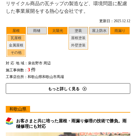
リサイクル商品の瓦チップの製造など、環境問題に配慮
した事業展開をする熱心な会社です。
更新日：2025.12.12
屋根
雨樋
太陽光
塗装
屋上防水
雨漏り
瓦屋根
屋根塗装
金属屋根
外壁塗装
その他
対応地域
：泉佐野市 周辺
3
件
施工事例数：
工事店住所：和歌山県和歌山市馬場
もっと詳しく見る
和歌山県
お客さまと共に培った屋根・雨漏り修理の技術で勝負。雨
樋修理にも対応