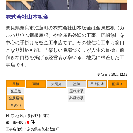
株式会社山本板金
奈良県奈良市法蓮町の株式会社山本板金は金属屋根（ガ
ルバリウム鋼板屋根）や金属系外壁の工事、雨樋修理を
中心に手掛ける板金工事店です。その他住宅工事も窓口
となり対応可能。「楽しい職場づくりが人生の目標」前
向きな目標を掲げる経営者が率いる、地元に根差した工
事店です。
更新日：2025.12.12
屋根
雨樋
太陽光
塗装
屋上防水
雨漏り
瓦屋根
屋根塗装
金属屋根
外壁塗装
その他
対応地域
：泉佐野市 周辺
0
件
施工事例数：
工事店住所：奈良県奈良市法蓮町