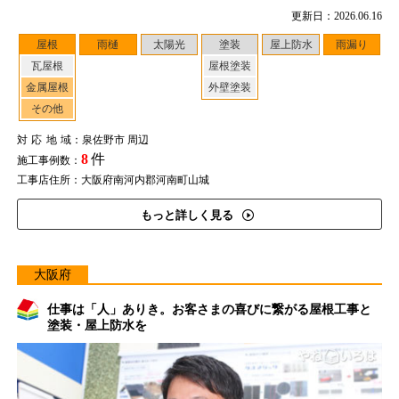
更新日：2026.06.16
屋根
雨樋
太陽光
塗装
屋上防水
雨漏り
瓦屋根
屋根塗装
金属屋根
外壁塗装
その他
対応地域
：泉佐野市 周辺
8
件
施工事例数：
工事店住所：大阪府南河内郡河南町山城
もっと詳しく見る
大阪府
仕事は「人」ありき。お客さまの喜びに繋がる屋根工事と
塗装・屋上防水を