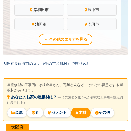
岸和田市
豊中市
池田市
吹田市
その他のエリアを見る
大阪府泉佐野市の近く（他の市区町村）で絞り込む
屋根修理の工事店には板金屋さん、瓦屋さんなど、それぞれ得意とする屋
根材があります。
あなたのお家の屋根材は？
― その素材を扱うのが得意な工事店を優先的
に表示します
金属
瓦
セメント
木材
その他
大阪府