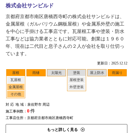
株式会社サンビルド
京都府京都市南区唐橋西寺町の株式会社サンビルドは、
金属屋根（ガルバリウム鋼板屋根）や金属系外壁の施工
を中心に手掛ける工事店です。瓦屋根工事や塗装・防水
工事などは協力業者とともに対応可能。創業は１９６０
年、現在は二代目と息子さんの２人が会社を取り仕切っ
ています。
更新日：2025.12.12
屋根
雨樋
太陽光
塗装
屋上防水
雨漏り
瓦屋根
屋根塗装
金属屋根
外壁塗装
その他
対応地域
：泉佐野市 周辺
0
件
施工事例数：
工事店住所：京都府京都市南区唐橋西寺町
もっと詳しく見る