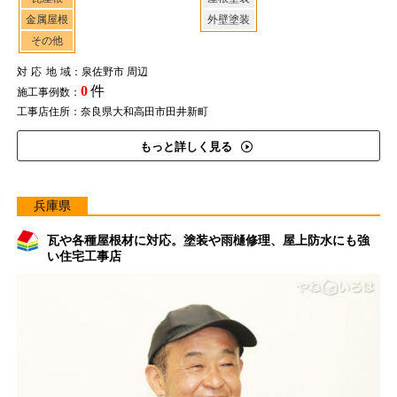
金属屋根
外壁塗装
その他
対応地域
：泉佐野市 周辺
0
件
施工事例数：
工事店住所：奈良県大和高田市田井新町
もっと詳しく見る
兵庫県
瓦や各種屋根材に対応。塗装や雨樋修理、屋上防水にも強
い住宅工事店