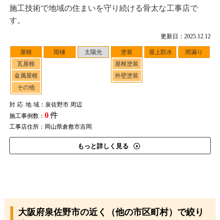
施工技術で地域の住まいを守り続ける骨太な工事店で
す。
更新日：2025.12.12
屋根
雨樋
太陽光
塗装
屋上防水
雨漏り
瓦屋根
屋根塗装
金属屋根
外壁塗装
その他
対応地域
：泉佐野市 周辺
0
件
施工事例数：
工事店住所：岡山県倉敷市吉岡
もっと詳しく見る
大阪府泉佐野市の近く（他の市区町村）で絞り