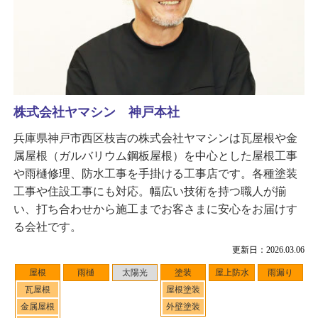
株式会社ヤマシン 神戸本社
兵庫県神戸市西区枝吉の株式会社ヤマシンは瓦屋根や金
属屋根（ガルバリウム鋼板屋根）を中心とした屋根工事
や雨樋修理、防水工事を手掛ける工事店です。各種塗装
工事や住設工事にも対応。幅広い技術を持つ職人が揃
い、打ち合わせから施工までお客さまに安心をお届けす
る会社です。
更新日：2026.03.06
屋根
雨樋
太陽光
塗装
屋上防水
雨漏り
瓦屋根
屋根塗装
金属屋根
外壁塗装