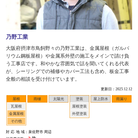
乃野工業
大阪府摂津市鳥飼野々の乃野工業は、金属屋根（ガルバ
リウム鋼板屋根）や金属系外壁の施工をメインで請け負
う工事店です。和やかな雰囲気で話を聞いてくれる代表
が、シーリングでの補修やカバー工法も含め、板金工事
全般の相談を受け付けています。
更新日：2025.12.12
屋根
雨樋
太陽光
塗装
屋上防水
雨漏り
瓦屋根
屋根塗装
金属屋根
外壁塗装
その他
対応地域
：泉佐野市 周辺