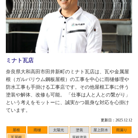
ミナト瓦店
奈良県大和高田市田井新町のミナト瓦店は、瓦や金属屋
根（ガルバリウム鋼板屋根）の工事を中心に雨樋修理や
防水工事も手掛ける工事店です。その他屋根工事に伴う
塗装や解体、改修も可能。 「仕事は人と人との繋がり」
という考えをモットーに、誠実かつ親身な対応を心掛け
ています。
更新日：2025.12.12
屋根
雨樋
太陽光
塗装
屋上防水
雨漏り
瓦屋根
屋根塗装