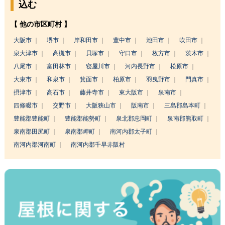
込む
【 他の市区町村 】
大阪市
堺市
岸和田市
豊中市
池田市
吹田市
泉大津市
高槻市
貝塚市
守口市
枚方市
茨木市
八尾市
富田林市
寝屋川市
河内長野市
松原市
大東市
和泉市
箕面市
柏原市
羽曳野市
門真市
摂津市
高石市
藤井寺市
東大阪市
泉南市
四條畷市
交野市
大阪狭山市
阪南市
三島郡島本町
豊能郡豊能町
豊能郡能勢町
泉北郡忠岡町
泉南郡熊取町
泉南郡田尻町
泉南郡岬町
南河内郡太子町
南河内郡河南町
南河内郡千早赤阪村