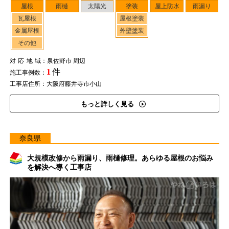
屋根
雨樋
太陽光
塗装
屋上防水
雨漏り
瓦屋根
屋根塗装
金属屋根
外壁塗装
その他
対応地域
：泉佐野市 周辺
1
件
施工事例数：
工事店住所：大阪府藤井寺市小山
もっと詳しく見る
奈良県
大規模改修から雨漏り、雨樋修理。あらゆる屋根のお悩み
を解決へ導く工事店