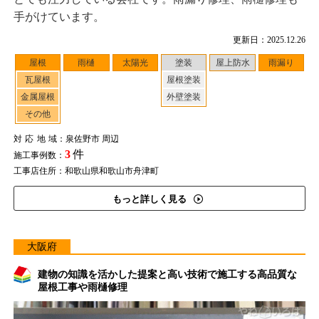
手がけています。
更新日：2025.12.26
屋根
雨樋
太陽光
塗装
屋上防水
雨漏り
瓦屋根
屋根塗装
金属屋根
外壁塗装
その他
対応地域
：泉佐野市 周辺
3
件
施工事例数：
工事店住所：和歌山県和歌山市舟津町
もっと詳しく見る
大阪府
建物の知識を活かした提案と高い技術で施工する高品質な
屋根工事や雨樋修理