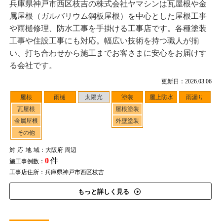
兵庫県神戸市西区枝吉の株式会社ヤマシンは瓦屋根や金
属屋根（ガルバリウム鋼板屋根）を中心とした屋根工事
や雨樋修理、防水工事を手掛ける工事店です。各種塗装
工事や住設工事にも対応。幅広い技術を持つ職人が揃
い、打ち合わせから施工までお客さまに安心をお届けす
る会社です。
更新日：2026.03.06
屋根
雨樋
太陽光
塗装
屋上防水
雨漏り
瓦屋根
屋根塗装
金属屋根
外壁塗装
その他
対応地域
：大阪府 周辺
0
件
施工事例数：
工事店住所：兵庫県神戸市西区枝吉
もっと詳しく見る