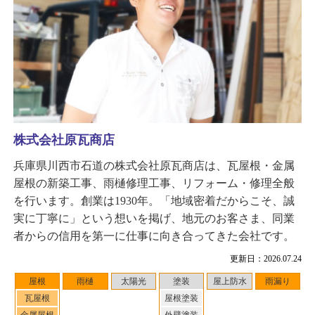
株式会社原瓦商店
兵庫県川西市石道の株式会社原瓦商店は、瓦屋根・金属
屋根の新築工事、雨樋修理工事、リフォーム・修理全般
を行います。創業は1930年。「地域密着だからこそ、誠
実に丁寧に」という想いを掲げ、地元のお客さま、同業
者からの信用を第一に仕事に向き合ってきた会社です。
更新日：2026.07.24
屋根
雨樋
太陽光
塗装
屋上防水
雨漏り
瓦屋根
屋根塗装