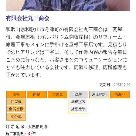
有限会社丸三商会
和歌山県和歌山市舟津町の有限会社丸三商会は、瓦屋
根、金属屋根（ガルバリウム鋼板屋根）のリフォーム・
修理工事をメインに手掛ける屋根工事店です。見積もり
でのヒアリングは丁寧に、そして作業内容の報告を毎日
こまめに行うなど、お客さまとのコミュニケーションに
とても注力している会社です。雨漏り修理、雨樋修理も
手がけています。
更新日：2025.12.26
屋根
雨樋
太陽光
塗装
屋上防水
雨漏り
瓦屋根
屋根塗装
金属屋根
外壁塗装
その他
対応地域
：大阪府 周辺
3
件
施工事例数：