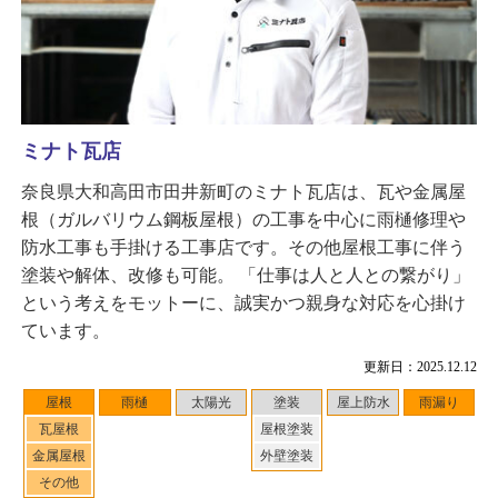
ミナト瓦店
奈良県大和高田市田井新町のミナト瓦店は、瓦や金属屋
根（ガルバリウム鋼板屋根）の工事を中心に雨樋修理や
防水工事も手掛ける工事店です。その他屋根工事に伴う
塗装や解体、改修も可能。 「仕事は人と人との繋がり」
という考えをモットーに、誠実かつ親身な対応を心掛け
ています。
更新日：2025.12.12
屋根
雨樋
太陽光
塗装
屋上防水
雨漏り
瓦屋根
屋根塗装
金属屋根
外壁塗装
その他