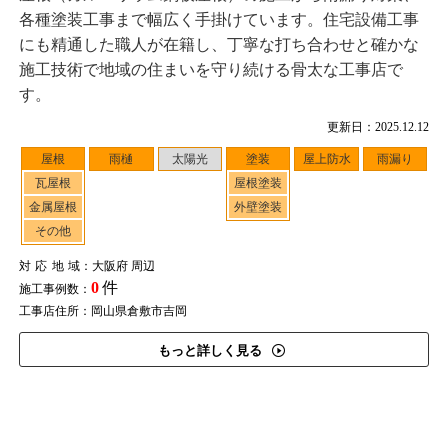
各種塗装工事まで幅広く手掛けています。住宅設備工事
にも精通した職人が在籍し、丁寧な打ち合わせと確かな
施工技術で地域の住まいを守り続ける骨太な工事店で
す。
更新日：2025.12.12
屋根
雨樋
太陽光
塗装
屋上防水
雨漏り
瓦屋根
屋根塗装
金属屋根
外壁塗装
その他
対応地域
：大阪府 周辺
0
件
施工事例数：
工事店住所：岡山県倉敷市吉岡
もっと詳しく見る