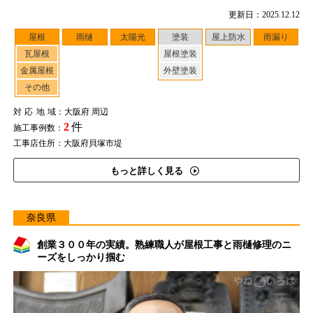
更新日：2025.12.12
屋根
雨樋
太陽光
塗装
屋上防水
雨漏り
瓦屋根
屋根塗装
金属屋根
外壁塗装
その他
対応地域
：大阪府 周辺
2
件
施工事例数：
工事店住所：大阪府貝塚市堤
もっと詳しく見る
奈良県
創業３００年の実績。熟練職人が屋根工事と雨樋修理のニ
ーズをしっかり掴む