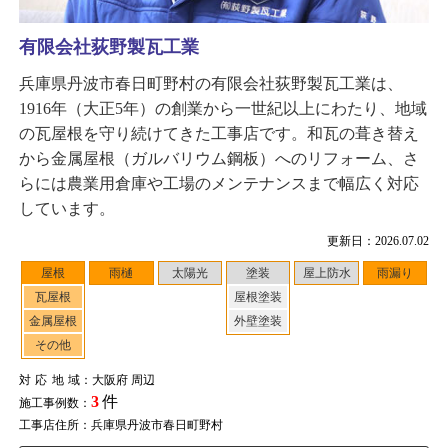
有限会社荻野製瓦工業
兵庫県丹波市春日町野村の有限会社荻野製瓦工業は、
1916年（大正5年）の創業から一世紀以上にわたり、地域
の瓦屋根を守り続けてきた工事店です。和瓦の葺き替え
から金属屋根（ガルバリウム鋼板）へのリフォーム、さ
らには農業用倉庫や工場のメンテナンスまで幅広く対応
しています。
更新日：2026.07.02
屋根
雨樋
太陽光
塗装
屋上防水
雨漏り
瓦屋根
屋根塗装
金属屋根
外壁塗装
その他
対応地域
：大阪府 周辺
3
件
施工事例数：
工事店住所：兵庫県丹波市春日町野村