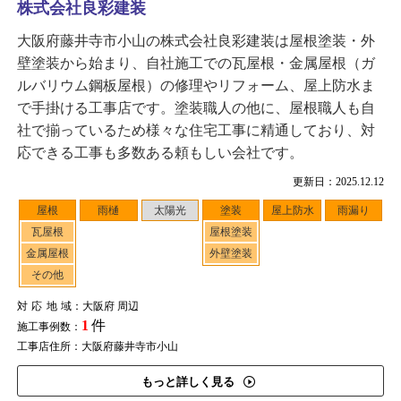
株式会社良彩建装
大阪府藤井寺市小山の株式会社良彩建装は屋根塗装・外
壁塗装から始まり、自社施工での瓦屋根・金属屋根（ガ
ルバリウム鋼板屋根）の修理やリフォーム、屋上防水ま
で手掛ける工事店です。塗装職人の他に、屋根職人も自
社で揃っているため様々な住宅工事に精通しており、対
応できる工事も多数ある頼もしい会社です。
更新日：2025.12.12
屋根
雨樋
太陽光
塗装
屋上防水
雨漏り
瓦屋根
屋根塗装
金属屋根
外壁塗装
その他
対応地域
：大阪府 周辺
1
件
施工事例数：
工事店住所：大阪府藤井寺市小山
もっと詳しく見る