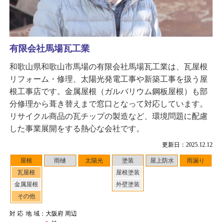
有限会社馬場瓦工業
和歌山県和歌山市馬場の有限会社馬場瓦工業は、瓦屋根
リフォーム・修理、太陽光発電工事や新築工事を扱う屋
根工事店です。金属屋根（ガルバリウム鋼板屋根）も部
分修理から葺き替えまで窓口となって対応しています。
リサイクル商品の瓦チップの製造など、環境問題に配慮
した事業展開をする熱心な会社です。
更新日：2025.12.12
屋根
雨樋
太陽光
塗装
屋上防水
雨漏り
瓦屋根
屋根塗装
金属屋根
外壁塗装
その他
対応地域
：大阪府 周辺