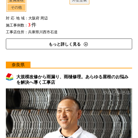
金属屋根
外壁塗装
その他
対応地域
：大阪府 周辺
3
件
施工事例数：
工事店住所：兵庫県川西市石道
もっと詳しく見る
奈良県
大規模改修から雨漏り、雨樋修理。あらゆる屋根のお悩み
を解決へ導く工事店