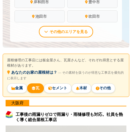
岸和田市
豊中市
池田市
吹田市
その他のエリアを見る
屋根修理の工事店には板金屋さん、瓦屋さんなど、それぞれ得意とする屋
根材があります。
あなたのお家の屋根材は？
― その素材を扱うのが得意な工事店を優先的
に表示します
金属
瓦
セメント
木材
その他
大阪府
工事後の雨漏りゼロで雨漏り・雨樋修理も対応。社員を熱
く導く総合屋根工事店