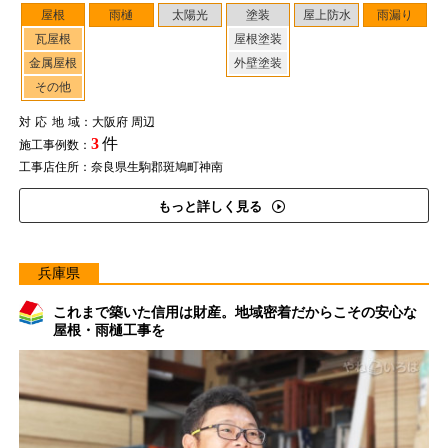
屋根
雨樋
太陽光
塗装
屋上防水
雨漏り
瓦屋根
屋根塗装
金属屋根
外壁塗装
その他
対応地域
：大阪府 周辺
3
件
施工事例数：
工事店住所：奈良県生駒郡斑鳩町神南
もっと詳しく見る
兵庫県
これまで築いた信用は財産。地域密着だからこその安心な
屋根・雨樋工事を