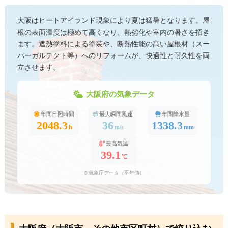
大阪はヒートアイランド現象により夏は猛暑となります。屋
根の表面温度は極めて高くなり、熱劣化や室内の暑さを招き
ます。遮熱塗料による塗装や、断熱性能の高い屋根材（スー
パーガルテクト等）へのリフォームが、快適性と耐久性を両
立させます。
大阪府の気象データ
年間日照時間
最大瞬間風速
年間降水量
2048.3
36
1338.3
h
m/s
mm
最高気温
39.1
℃
※気象庁データ（平年値）