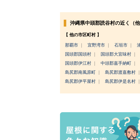
沖縄県中頭郡読谷村の近く（他
【 他の市区町村 】
那覇市
宜野湾市
石垣市
国頭郡国頭村
国頭郡大宜味村
国頭郡伊江村
中頭郡嘉手納町
島尻郡南風原町
島尻郡渡嘉敷村
島尻郡伊平屋村
島尻郡伊是名村