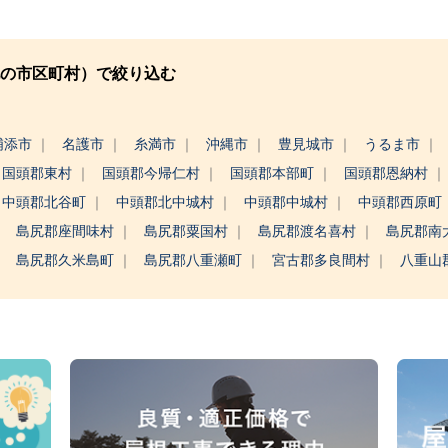
の市区町村）で絞り込む
浦添市
名護市
糸満市
沖縄市
豊見城市
うるま市
国頭郡東村
国頭郡今帰仁村
国頭郡本部町
国頭郡恩納村
中頭郡北谷町
中頭郡北中城村
中頭郡中城村
中頭郡西原町
島尻郡座間味村
島尻郡粟国村
島尻郡渡名喜村
島尻郡南
島尻郡久米島町
島尻郡八重瀬町
宮古郡多良間村
八重山