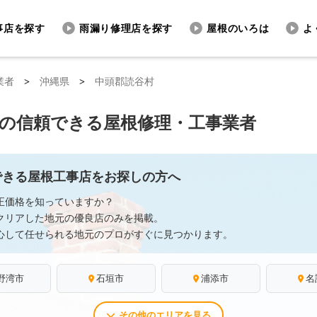
事店を探す
雨漏り修理店を探す
屋根のいろは
よ
業者
>
沖縄県
>
中頭郡読谷村
の信頼できる屋根修理・工事業者
できる屋根工事店をお探しの方へ
正価格を知っていますか？
クリアした地元の優良店のみを掲載。
心して任せられる地元のプロがすぐに見つかります。
野湾市
石垣市
浦添市
名
その他のエリアを見る