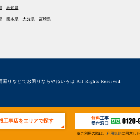
県
高知県
県
熊本県
大分県
宮崎県
雨漏りなどでお困りならやねいろは All Rights Reserved.
無料
工事
根工事店をエリアで探す
受付窓口
※ご利用の際は、
利用規約
に同意し