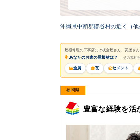
沖縄県中頭郡読谷村の近く（他
屋根修理の工事店には板金屋さん、瓦屋さん
あなたのお家の屋根材は？
― その素材
金属
瓦
セメント
福岡県
豊富な経験を活