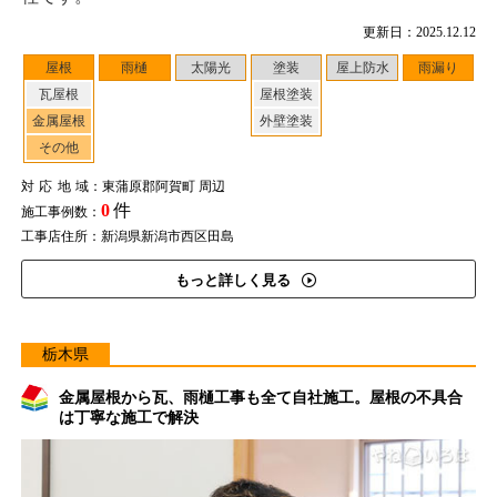
更新日：2025.12.12
屋根
雨樋
太陽光
塗装
屋上防水
雨漏り
瓦屋根
屋根塗装
金属屋根
外壁塗装
その他
対応地域
：東蒲原郡阿賀町 周辺
0
件
施工事例数：
工事店住所：新潟県新潟市西区田島
もっと詳しく見る
栃木県
金属屋根から瓦、雨樋工事も全て自社施工。屋根の不具合
は丁寧な施工で解決