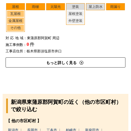
屋根
雨樋
太陽光
塗装
屋上防水
雨漏り
瓦屋根
屋根塗装
金属屋根
外壁塗装
その他
対応地域
：東蒲原郡阿賀町 周辺
0
件
施工事例数：
工事店住所：栃木県那須塩原市井口
もっと詳しく見る
新潟県東蒲原郡阿賀町の近く（他の市区町村）
で絞り込む
【 他の市区町村 】
新潟市
長岡市
三条市
柏崎市
新発田市