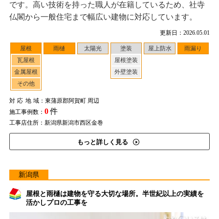
です。高い技術を持った職人が在籍しているため、社寺
仏閣から一般住宅まで幅広い建物に対応しています。
更新日：2026.05.01
屋根
雨樋
太陽光
塗装
屋上防水
雨漏り
瓦屋根
屋根塗装
金属屋根
外壁塗装
その他
対応地域
：東蒲原郡阿賀町 周辺
0
件
施工事例数：
工事店住所：新潟県新潟市西区金巻
もっと詳しく見る
新潟県
屋根と雨樋は建物を守る大切な場所。半世紀以上の実績を
活かしプロの工事を