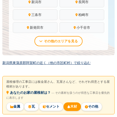
新潟市
長岡市
三条市
柏崎市
新発田市
小千谷市
その他のエリアを見る
新潟県東蒲原郡阿賀町の近く（他の市区町村）で絞り込む
屋根修理の工事店には板金屋さん、瓦屋さんなど、それぞれ得意とする屋
根材があります。
あなたのお家の屋根材は？
― その素材を扱うのが得意な工事店を優先的
に表示します
金属
瓦
セメント
木材
その他