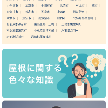
小千谷市
加茂市
十日町市
見附市
村上市
燕市
糸魚川市
妙高市
五泉市
上越市
阿賀野市
佐渡市
魚沼市
南魚沼市
胎内市
北蒲原郡聖籠町
西蒲原郡弥彦村
南蒲原郡田上町
三島郡出雲崎町
南魚沼郡湯沢町
中魚沼郡津南町
刈羽郡刈羽村
岩船郡関川村
岩船郡粟島浦村