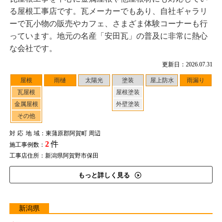
る屋根工事店です。瓦メーカーでもあり、自社ギャラリ
ーで瓦小物の販売やカフェ、さまざま体験コーナーも行
っています。地元の名産「安田瓦」の普及に非常に熱心
な会社です。
更新日：2026.07.31
屋根
雨樋
太陽光
塗装
屋上防水
雨漏り
瓦屋根
屋根塗装
金属屋根
外壁塗装
その他
対応地域
：東蒲原郡阿賀町 周辺
2
件
施工事例数：
工事店住所：新潟県阿賀野市保田
もっと詳しく見る
新潟県