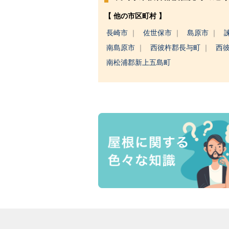
【 他の市区町村 】
長崎市
佐世保市
島原市
南島原市
西彼杵郡長与町
西
南松浦郡新上五島町