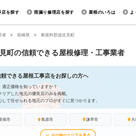
事店を探す
雨漏り修理店を探す
屋根のいろは
よ
業者
>
長崎県
>
東彼杵郡波佐見町
見町の信頼できる屋根修理・工事業者
信頼できる屋根工事店をお探しの方へ
、適正価格を知っていますか？
クリアした地元の優良店のみを掲載。
心して任せられる地元のプロがすぐに見つかります。
世保市
島原市
諫早市
大
その他のエリアを見る