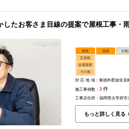
かしたお客さま目線の提案で屋根工事・
屋根
雨樋
太陽
瓦屋根
金属屋根
その他
対応地域
：東彼杵郡波佐見
3
件
施工事例数：
工事店住所：福岡県太宰府市
もっと詳しく見る