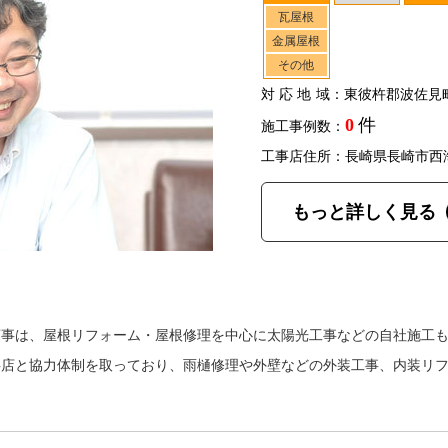
瓦屋根
金属屋根
その他
対応地域
：東彼杵郡波佐見
0
件
施工事例数：
工事店住所：長崎県長崎市西
もっと詳しく見る
商事は、屋根リフォーム・屋根修理を中心に太陽光工事などの自社施工
事店と協力体制を取っており、雨樋修理や外壁などの外装工事、内装リ