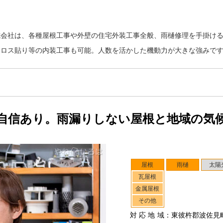
式会社は、各種屋根工事や外壁の住宅外装工事全般、雨樋修理を手掛け
クロス貼り等の内装工事も可能。人数を活かした機動力が大きな強みで
自信あり。雨漏りしない屋根と地域の気
屋根
雨樋
太陽
瓦屋根
金属屋根
その他
対応地域
：東彼杵郡波佐見