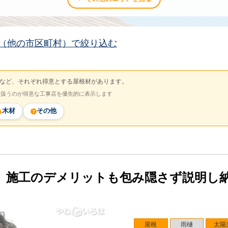
（他の市区町村）で絞り込む
など、それぞれ得意とする屋根材があります。
を扱うのが得意な工事店を優先的に表示します
木材
その他
。施工のデメリットも包み隠さず説明し
屋根
雨樋
太陽