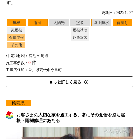
す。
更新日：2025.12.27
屋根
雨樋
太陽光
塗装
屋上防水
雨漏り
瓦屋根
屋根塗装
金属屋根
外壁塗装
その他
対応地域
：宿毛市 周辺
0
件
施工事例数：
工事店住所：香川県高松市今里町
もっと詳しく見る
徳島県
お客さまの大切な家を施工する、常にその覚悟を持ち屋
根・雨樋修理にあたる