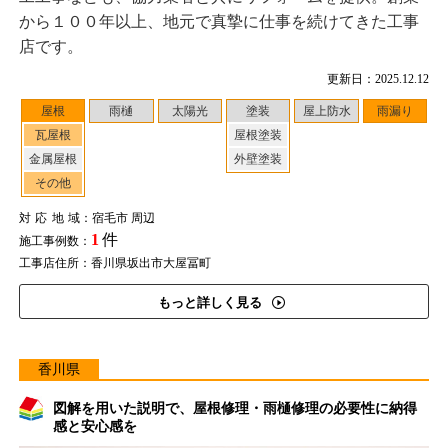
から１００年以上、地元で真摯に仕事を続けてきた工事
店です。
更新日：2025.12.12
屋根
雨樋
太陽光
塗装
屋上防水
雨漏り
瓦屋根
屋根塗装
金属屋根
外壁塗装
その他
対応地域
：宿毛市 周辺
1
件
施工事例数：
工事店住所：香川県坂出市大屋冨町
もっと詳しく見る
香川県
図解を用いた説明で、屋根修理・雨樋修理の必要性に納得
感と安心感を