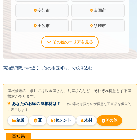
安芸市
南国市
土佐市
須崎市
その他のエリアを見る
高知県宿毛市の近く（他の市区町村）で絞り込む
屋根修理の工事店には板金屋さん、瓦屋さんなど、それぞれ得意とする屋
根材があります。
あなたのお家の屋根材は？
― その素材を扱うのが得意な工事店を優先的
に表示します
金属
瓦
セメント
木材
その他
高知県