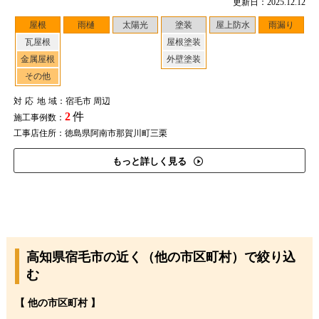
更新日：2025.12.12
屋根
雨樋
太陽光
塗装
屋上防水
雨漏り
瓦屋根
屋根塗装
金属屋根
外壁塗装
その他
対応地域
：宿毛市 周辺
2
件
施工事例数：
工事店住所：徳島県阿南市那賀川町三栗
もっと詳しく見る
高知県宿毛市の近く（他の市区町村）で絞り込
む
【 他の市区町村 】