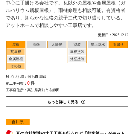
中心に手掛ける会社です。瓦以外の屋根や金属屋根（ガ
ルバリウム鋼板屋根）、雨樋修理も相談可能。有資格者
であり、朗らかな性格の親子二代で切り盛りしている、
アットホームで相談しやすい工事店です。
更新日：2025.12.12
屋根
雨樋
太陽光
塗装
屋上防水
雨漏り
瓦屋根
屋根塗装
金属屋根
外壁塗装
その他
対応地域
：宿毛市 周辺
0
件
施工事例数：
工事店住所：高知県高知市布師田
もっと詳しく見る
香川県
瓦の自社製造や大工工事も行うなど「顧客第一」がモット