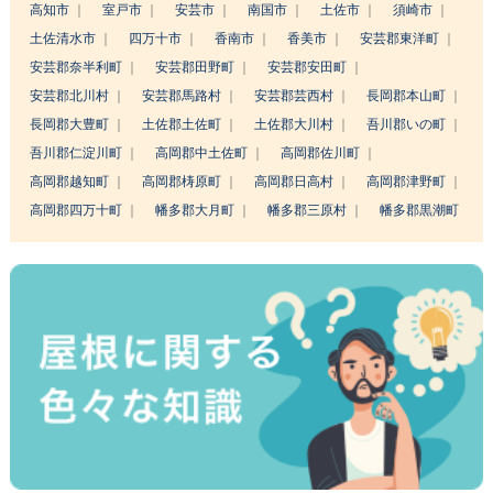
高知市
室戸市
安芸市
南国市
土佐市
須崎市
土佐清水市
四万十市
香南市
香美市
安芸郡東洋町
安芸郡奈半利町
安芸郡田野町
安芸郡安田町
安芸郡北川村
安芸郡馬路村
安芸郡芸西村
長岡郡本山町
長岡郡大豊町
土佐郡土佐町
土佐郡大川村
吾川郡いの町
吾川郡仁淀川町
高岡郡中土佐町
高岡郡佐川町
高岡郡越知町
高岡郡梼原町
高岡郡日高村
高岡郡津野町
高岡郡四万十町
幡多郡大月町
幡多郡三原村
幡多郡黒潮町