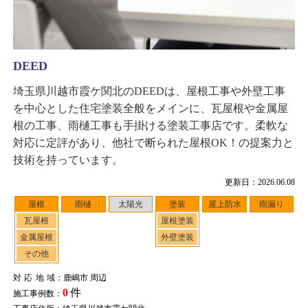
DEED
埼玉県川越市霞ケ関北のDEEDは、屋根工事や外壁工事
を中心とした住宅塗装全般をメインに、瓦屋根や金属屋
根の工事、雨樋工事も手掛ける塗装工事店です。柔軟な
対応に定評があり、他社で断られた屋根OK！の提案力と
技術を持っています。
更新日：2026.06.08
屋根
雨樋
太陽光
塗装
屋上防水
雨漏り
瓦屋根
屋根塗装
金属屋根
外壁塗装
その他
対応地域
：鹿嶋市 周辺
0
件
施工事例数：