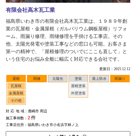
有限会社高木瓦工業
福島県いわき市の有限会社高木瓦工業は、１９８９年創
業の瓦屋根・金属屋根（ガルバリウム鋼板屋根）リフォ
ーム、雨漏り修理、雨樋修理を手掛ける工事店。その
他、太陽光発電や塗装工事などの窓口も可能。お客さま
第一の精神で、「屋根修理のついでにここも直して」と
いう住宅のお悩み全般に幅広く対応できる会社です。
更新日：2025.12.12
屋根
雨樋
太陽光
塗装
屋上防水
雨漏り
瓦屋根
屋根塗装
金属屋根
外壁塗装
その他
対応地域
：鹿嶋市 周辺
2
件
施工事例数：
工事店住所：福島県いわき市小名浜字林ノ上