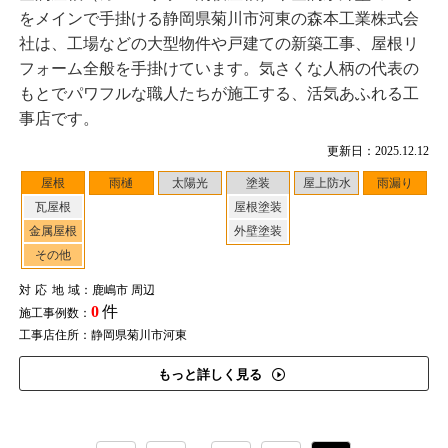
をメインで手掛ける静岡県菊川市河東の森本工業株式会
社は、工場などの大型物件や戸建ての新築工事、屋根リ
フォーム全般を手掛けています。気さくな人柄の代表の
もとでパワフルな職人たちが施工する、活気あふれる工
事店です。
更新日：2025.12.12
屋根
雨樋
太陽光
塗装
屋上防水
雨漏り
瓦屋根
屋根塗装
金属屋根
外壁塗装
その他
対応地域
：鹿嶋市 周辺
0
件
施工事例数：
工事店住所：静岡県菊川市河東
もっと詳しく見る