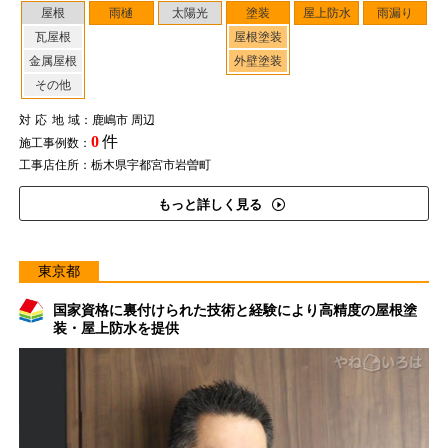
屋根
雨樋
太陽光
塗装
屋上防水
雨漏り
瓦屋根
屋根塗装
金属屋根
外壁塗装
その他
対応地域
：鹿嶋市 周辺
0
件
施工事例数：
工事店住所：栃木県宇都宮市岩曽町
もっと詳しく見る
東京都
国家資格に裏付けられた技術と経験により高精度の屋根塗
装・屋上防水を提供