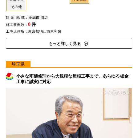
その他
対応地域
：鹿嶋市 周辺
0
件
施工事例数：
工事店住所：東京都狛江市東和泉
もっと詳しく見る
埼玉県
小さな雨樋修理から大規模な屋根工事まで、あらゆる板金
工事に誠実に対応