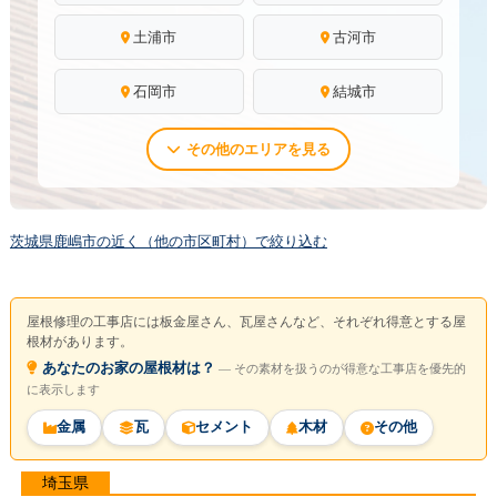
土浦市
古河市
石岡市
結城市
その他のエリアを見る
茨城県鹿嶋市の近く（他の市区町村）で絞り込む
屋根修理の工事店には板金屋さん、瓦屋さんなど、それぞれ得意とする屋
根材があります。
あなたのお家の屋根材は？
― その素材を扱うのが得意な工事店を優先的
に表示します
金属
瓦
セメント
木材
その他
埼玉県