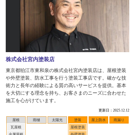
株式会社宮内塗装店
東京都狛江市東和泉の株式会社宮内塗装店は、屋根塗装
や外壁塗装、防水工事を行う塗装工事店です。確かな技
術力と長年の経験による質の高いサービスを提供。基本
を大切にする理念を持ち、お客さまのニーズに合わせた
施工を心がけています。
更新日：2025.12.12
屋根
雨樋
太陽光
塗装
屋上防水
雨漏り
瓦屋根
屋根塗装
金属屋根
外壁塗装