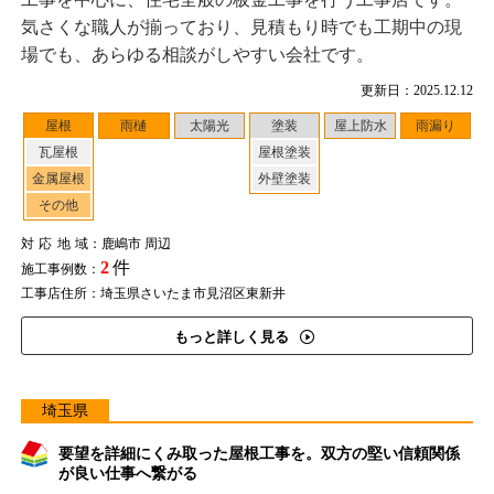
気さくな職人が揃っており、見積もり時でも工期中の現
場でも、あらゆる相談がしやすい会社です。
更新日：2025.12.12
屋根
雨樋
太陽光
塗装
屋上防水
雨漏り
瓦屋根
屋根塗装
金属屋根
外壁塗装
その他
対応地域
：鹿嶋市 周辺
2
件
施工事例数：
工事店住所：埼玉県さいたま市見沼区東新井
もっと詳しく見る
埼玉県
要望を詳細にくみ取った屋根工事を。双方の堅い信頼関係
が良い仕事へ繋がる