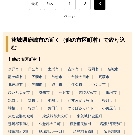
1
2
3
最初
前へ
3/3
ページ
茨城県鹿嶋市の近く（他の市区町村）で絞り込
む
【 他の市区町村 】
水戸市
日立市
土浦市
古河市
石岡市
結城市
龍ケ崎市
下妻市
常総市
常陸太田市
高萩市
北茨城市
笠間市
取手市
牛久市
つくば市
ひたちなか市
潮来市
守谷市
常陸大宮市
那珂市
筑西市
坂東市
稲敷市
かすみがうら市
桜川市
神栖市
行方市
鉾田市
つくばみらい市
小美玉市
東茨城郡茨城町
東茨城郡大洗町
東茨城郡城里町
那珂郡東海村
久慈郡大子町
稲敷郡美浦村
稲敷郡阿見町
稲敷郡河内町
結城郡八千代町
猿島郡五霞町
猿島郡境町