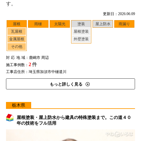
す。
更新日：2026.06.09
屋根
雨樋
太陽光
塗装
屋上防水
雨漏り
瓦屋根
屋根塗装
金属屋根
外壁塗装
その他
対応地域
：鹿嶋市 周辺
2
件
施工事例数：
工事店住所：埼玉県加須市中樋遣川
もっと詳しく見る
栃木県
屋根塗装・屋上防水から建具の特殊塗装まで。この道４０
年の技術をフル活用