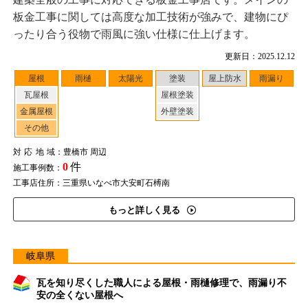
板金工事に関しては高度な加工技術が強みで、建物にぴ
ったり合う役物で雨風に強い仕様に仕上げます。
更新日：2025.12.12
屋根
雨樋
太陽光
塗装
屋上防水
雨漏り
瓦屋根
屋根塗装
金属屋根
外壁塗装
その他
対応地域
：豊橋市 周辺
0
件
施工事例数：
工事店住所：三重県いなべ市大安町石榑南
もっと詳しく見る
岐阜県
瓦を知り尽くした職人による屋根・雨樋修理で、雨漏り不
安の全くない屋根へ