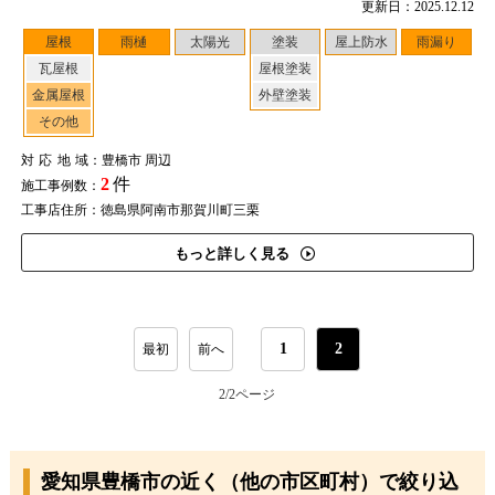
更新日：2025.12.12
屋根
雨樋
太陽光
塗装
屋上防水
雨漏り
瓦屋根
屋根塗装
金属屋根
外壁塗装
その他
対応地域
：豊橋市 周辺
2
件
施工事例数：
工事店住所：徳島県阿南市那賀川町三栗
もっと詳しく見る
1
2
最初
前へ
2/2
ページ
愛知県豊橋市の近く（他の市区町村）で絞り込