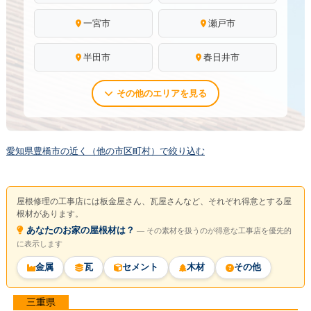
一宮市
瀬戸市
半田市
春日井市
その他のエリアを見る
愛知県豊橋市の近く（他の市区町村）で絞り込む
屋根修理の工事店には板金屋さん、瓦屋さんなど、それぞれ得意とする屋
根材があります。
あなたのお家の屋根材は？
― その素材を扱うのが得意な工事店を優先的
に表示します
金属
瓦
セメント
木材
その他
三重県