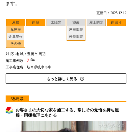
ます。
更新日：2025.12.12
屋根
雨樋
太陽光
塗装
屋上防水
雨漏り
瓦屋根
屋根塗装
金属屋根
外壁塗装
その他
対応地域
：豊橋市 周辺
7
件
施工事例数：
工事店住所：岐阜県岐阜市中
もっと詳しく見る
徳島県
お客さまの大切な家を施工する、常にその覚悟を持ち屋
根・雨樋修理にあたる