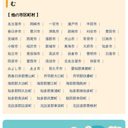
む
【 他の市区町村 】
名古屋市
岡崎市
一宮市
瀬戸市
半田市
春日井市
豊川市
津島市
碧南市
刈谷市
豊田市
安城市
西尾市
蒲郡市
犬山市
常滑市
江南市
小牧市
稲沢市
新城市
東海市
大府市
知多市
知立市
尾張旭市
高浜市
岩倉市
豊明市
日進市
田原市
愛西市
清須市
北名古屋市
弥富市
みよし市
あま市
長久手市
愛知郡東郷町
西春日井郡豊山町
丹羽郡大口町
丹羽郡扶桑町
海部郡大治町
海部郡蟹江町
海部郡飛島村
知多郡阿久比町
知多郡東浦町
知多郡南知多町
知多郡美浜町
知多郡武豊町
額田郡幸田町
北設楽郡設楽町
北設楽郡東栄町
北設楽郡豊根村