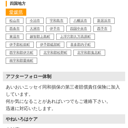
四国地方
愛媛県
松山市
今治市
宇和島市
八幡浜市
新居浜市
西条市
大洲市
伊予市
四国中央市
西予市
東温市
越智郡上島町
上浮穴郡久万高原町
伊予郡松前町
伊予郡砥部町
喜多郡内子町
西宇和郡伊方町
北宇和郡松野町
北宇和郡鬼北町
南宇和郡愛南町
アフターフォロー体制
あいおいニッセイ同和損保の第三者賠償責任保険に加入
しています。
何か気になることがあればいつでもご連絡下さい。
迅速に対応いたします。
やねいろはケア