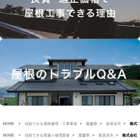
HOME
>
信頼できる屋根修理・工事業者
>
愛媛県
>
新居浜市
>
株式
HOME
>
信頼できる雨漏り修理業者
>
愛媛県
>
新居浜市
>
株式会社