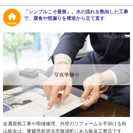
ってくれないか』と言われて。車の板金や塗装の経験はあ
ったし、自分にもできそうかなと思って始めました。最初
「シンプルこそ最善」。水の流れを熟知した工事
は屋根に登ってビス打ちからのスタートです。高いところ
で、腐食や雨漏りを構造から立て直す
は苦手なんですが、いざ登ってみたら意外と平気で。義父
WORK
や板金業界の知り合いに教わりながら必死に学んでいきま
した」
先代かつ師匠のお義父さんからの教えは新米の時は分から
ない言葉も多く、一度に全てを理解するのは難しかったと
白石さんは振り返ります。
「義父は知識がある分、言葉数の多い人でした。受け止め
たり流したりしないと、頭の中が次第に混乱するんです
よ。そういうときは一旦受け流して、自分で整理して組み
立て直すようにしていました。すると作業をしているうち
に、後から『そういうこと言いよったんね』『ここのこと
言いよったんか』って、バラバラだった点が線になる瞬間
金属屋根工事や雨樋修理、外壁のリフォームを手掛ける秋
がある。ときには判断を間違ってしまうこともありました
山板金は、愛媛県新居浜市篠場町にある板金工事店です。