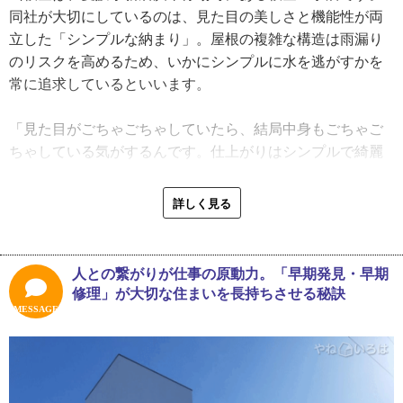
が、義父から強く叱られることはなかったです。良い環境
同社が大切にしているのは、見た目の美しさと機能性が両
だったんでしょうね」
立した「シンプルな納まり」。屋根の複雑な構造は雨漏り
のリスクを高めるため、いかにシンプルに水を逃がすかを
白石さんは、自ら考えながら、できることを一つひとつ積
常に追求しているといいます。
み重ねる忍耐強さをお持ちです。その根底には、中学時代
の空手部と道場で培われた強靭な精神力があります。
「見た目がごちゃごちゃしていたら、結局中身もごちゃご
ちゃしている気がするんです。仕上がりはシンプルで綺麗
「とにかく負けたくないんですよね。空手は団体競技じゃ
な方が、安心できる。水の流し方はかなり気にしています
ないから、負けても人のせいにできない。勝ちたいなら自
ね。段差や重なりを減らして、スムーズに逃がせるかどう
詳しく見る
分で頑張るしかないっていう気持ちは、そのときに強くな
か。リスクを減らすには、それが一番いいと思っていま
ったんだと思います。今も、二代目として事業を引き継い
す」
だ以上は、先代の頃よりも大きくしたいし、周りから見て
人との繋がりが仕事の原動力。「早期発見・早期
も『変わって良くなったな』と思われたい。どこをとって
最近の施工事例では、築40年になる瓦屋根の軒先に施工さ
修理」が大切な住まいを長持ちさせる秘訣
も上回りたいっていう気持ちはありますね」
れた銅板修理が印象的だったと振り返ります。昔の住宅で
MESSAGE
は、瓦と銅板といった異なる素材を組み合わせた構造が見
2025年3月、白石さんは代表取締役に就任しました。当初は
られることも多く、そうした取り合い部分は劣化が進みや
「まだ早い」という不安もあったものの、「やってみない
すいそうです。結果として、雨水の流れを複雑にする要因
と分からない」と前向きに捉えたそうです。現在は立場が
になりかねないとのこと。