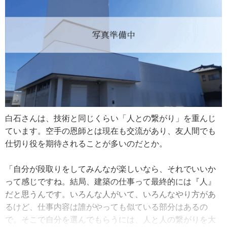
変わったからこそ見える新しい視点で、現場と経営に日々
向き合っています。
「屋根塗料や別の素材に影響を受けて劣化し、腐食するこ
とがあるんですよ。そのお宅も軒先の前に銅板が一文字葺
きになっていて、無数に穴が開いていたんです。同じ銅板
にすると値段が何倍にもなるので、お客さまにはガルバリ
ウム鋼板への葺き替えを提案しました。一文字葺きで仕上
げて、ルーフィング（防水シート）も敷き直したんです。
お客さまが気にされていた見た目の雰囲気を壊さないよう
心がけましたね」
白石さんは、技術と同じくらい「人との繋がり」を重んじ
ています。空手の恩師とは現在も交流があり、友人間でも
こうした「シンプルに水を流す」という考え方は、雨漏り
仕切り役を期待されることが多いのだとか。
修理の現場でも変わりません。表面を塞ぐだけでは解決し
ないケースも多く、構造そのものを見極めることが重要に
「自分が段取りをしてみんなが楽しいなら、それでいいか
なります。
って感じですね。結局、建築の仕事って最終的には『人』
だと思うんです。いろんな人がいて、いろんなやり方があ
「以前、他の業者さんが塗装をしたのに雨漏りが止まらな
るけど、仕事内容は誰がやっても似ている部分はあるの
いという相談を受けたことがあります。もともと僕たちは
で。そこで自分を選んでもらうには、人と人の繋がりを大
屋根の中に取り付けられている箱樋の工事で入っていたん