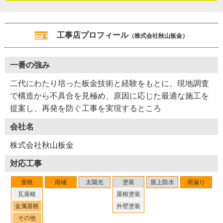
取材でした。
（2026年4月取材）
工事店プロフィール
（株式会社秋山板金）
一番の強み
二代にわたり培った板金技術と経験をもとに、現地調査
で構造から不具合を見極め、原因に応じた最適な施工を
提案し、再発を防ぐ工事を実現するところ
会社名
株式会社秋山板金
対応工事
屋根
雨樋
太陽光
塗装
屋上防水
雨漏り
瓦屋根
屋根塗装
Y38-AZM
工事店番号
金属屋根
外壁塗装
その他