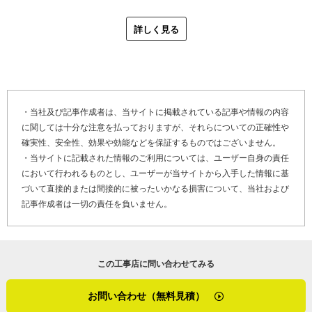
切にすること。それが決め手の一押しになるんじゃないか
ですが、調べてみるとスレート屋根から雨が漏れていたん
と考えています」
詳しく見る
です。最初の段階で、他の工事店さんの見立てが違ってい
たんですね。そのお宅は塗装したばかりだったし、取り合
最後に「やねいろは」をご覧になっている、雨漏り修理や
い（※1）も新しくなっていました。せっかく新しくした屋
金属屋根（ガルバリウム鋼板屋根）の劣化でお困りのお客
根や外壁を剥がす選択肢はなかったので、カバー工法
さま、そして屋根リフォームや屋根修理を検討しているお
（※2）を提案しました」
客さまへメッセージです。
・当社及び記事作成者は、当サイトに掲載されている記事や情報の内容
に関しては十分な注意を払っておりますが、それらについての正確性や
愛媛県新居浜市の金属屋根工事について尋ねました。新居
確実性、安全性、効果や効能などを保証するものではございません。
「なるべく早めの工事をおすすめします。まだ大丈夫と放
浜市は温暖な気候で、施工に関する条件は特にありませ
・当サイトに記載された情報のご利用については、ユーザー自身の責任
置していても、良いことは一つもないんです。早めに手を
ん。一方、隣の四国中央市は風が強い傾向にあり、そうし
において行われるものとし、ユーザーが当サイトから入手した情報に基
打てば中の下地を活かせるし、結果として安く済みます。
た地域では対策でビスを多めに打っているそうです。海に
づいて直接的または間接的に被ったいかなる損害について、当社および
今は資材の値段も上がり続けているので、『やっておけば
記事作成者は一切の責任を負いません。
近い立地ゆえの塩害に対しても、お客さまの予算に合わせ
よかった』と後悔してほしくない。早期発見・早期修理が
て最適な材料を選定しています。
一番です。そのお手伝いができれば嬉しいですね」
※1 取り合い・・・屋根と壁など、部位同士のつなぎ・境
この工事店に問い合わせてみる
インタビュー中、白石さんは終始快く、難しい質問にも丁
目
寧に答えてくださいました。わかりやすく飾らない言葉
※2 カバー工法・・・金属屋根や外壁の重ね張りをするリ
お問い合わせ（無料見積）
と、繋がりの大切さを体現する姿勢に、頼もしさを感じる
フォーム方法