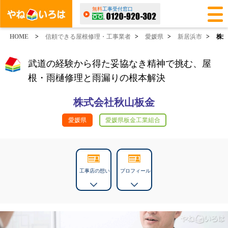
無料
工事受付窓口
HOME
>
信頼できる屋根修理・工事業者
>
愛媛県
>
新居浜市
>
株
武道の経験から得た妥協なき精神で挑む、屋
根・雨樋修理と雨漏りの根本解決
株式会社秋山板金
愛媛県
愛媛県板金工業組合
工事店の想い
プロフィール