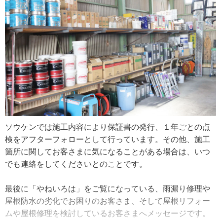
きる住宅の元請け仕事をたくさん引き受けていきたいです
えて、近隣住民の方への挨拶も欠かしません」
ね」
ソウケンは主に防水工事で頼りにされている工事店です。
そのため、雨漏り修理の依頼に対応することもあるそう。
長年の経験から大抵の雨漏り原因は現地調査で突き止めま
すが、目視点検でわからない場合はサーモグラフィーカメ
ラを用いて水の流れを確かめます。
「放水してサーモグラフィーカメラを使うと、水の流れが
わかりやすくなります。例えば、屋上の角から浸入してそ
ソウケンでは施工内容により保証書の発行、１年ごとの点
こから離れた建物の中で漏れていると、漏れている箇所だ
検をアフターフォローとして行っています。その他、施工
けを見ても予想がつかないんですよ。そういう時にカメラ
箇所に関してお客さまに気になることがある場合は、いつ
が役に立ちますね」
でも連絡をしてくださいとのことです。
屋根が平らになっている陸屋根の一般住宅でのリフォーム
最後に「やねいろは」をご覧になっている、雨漏り修理や
の際には、シート防水と塗膜防水の両方の見積書を作成し
屋根防水の劣化でお困りのお客さま、そして屋根リフォー
ています。工法によりメリットとデメリットがあるため、
ムや屋根修理を検討しているお客さまへメッセージです。
違いを説明してお客さまに選択していただいているそうで