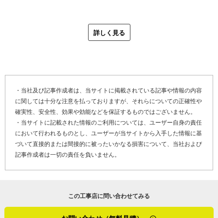
す。
「ソウケンの強みは自社施工であることです。見積りから
施工、何か不安があったら直接聞いていただければ嬉しい
詳しく見る
「シート防水の改修工事は、下地に直接穴を空ける工程で
です。防水は早めのメンテナンスがポイントで、そこを怠
大きな音が何百発、何千発と出るんです。そういったデメ
るとかえってコストがかかります。建物自体の状態が悪く
リットや保証の関係を説明して、ご予算にあったもので判
なる前に早めに手を入れた方が良いですね。必要のない防
断していただく感じです。立地環境も影響しますしね。例
水工事は勧めませんので、屋根メンテナンスに関してなら
えば落ち葉がたくさん飛んでくるとか、屋根の障害物の有
何でも相談してください」
・当社及び記事作成者は、当サイトに掲載されている記事や情報の内容
無で変わってきます。怖いのがベランダの雨漏りで下地ま
に関しては十分な注意を払っておりますが、それらについての正確性や
で腐っている状態です。現地調査の時にはさすがに床材を
確実性、安全性、効果や効能などを保証するものではございません。
防水工事や塗装で建物の外観を美しく保つことは、イコー
はがせないので、そういったときは下地が悪くなっている
・当サイトに記載された情報のご利用については、ユーザー自身の責任
ル家を風雨から守ることになります。取り返しのつかない
場合のパターンと、下地がそのまま使える場合のパターン
において行われるものとし、ユーザーが当サイトから入手した情報に基
不具合になる前のメンテナンスは、人間の体と同様。長く
で2種類の見積りを出しています」
づいて直接的または間接的に被ったいかなる損害について、当社および
快適に暮らすために防水工事や塗装が欠かせないのだと、
記事作成者は一切の責任を負いません。
しっかり学ばせてもらった取材でした。
茨城県土浦市の防水工事の特性を尋ねました。最近は夏の
ゲリラ豪雨が各地で猛威を振るっており、土浦市も例外で
（２０２４年７月取材）
はありません。乾燥前の塗膜の大敵は水分であり、工期中
この工事店に問い合わせてみる
の雨には細心の注意を払っています。