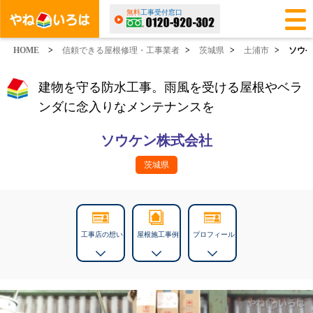
無料
工事受付窓口
HOME
>
信頼できる屋根修理・工事業者
>
茨城県
>
土浦市
>
ソウ
建物を守る防水工事。雨風を受ける屋根やベラ
ンダに念入りなメンテナンスを
ソウケン株式会社
茨城県
工事店の想い
屋根施工事例
プロフィール