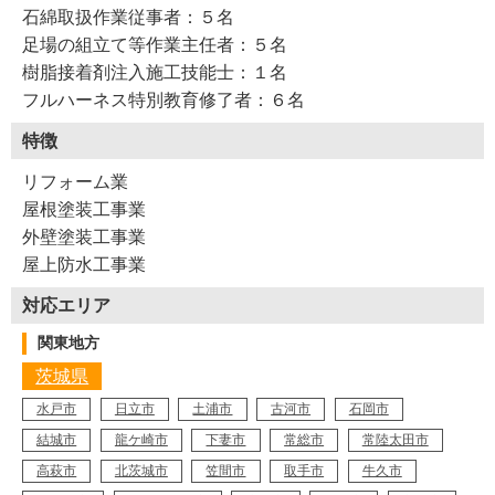
石綿取扱作業従事者：５名
足場の組立て等作業主任者：５名
樹脂接着剤注入施工技能士：１名
フルハーネス特別教育修了者：６名
特徴
リフォーム業
屋根塗装工事業
外壁塗装工事業
屋上防水工事業
対応エリア
関東地方
茨城県
水戸市
日立市
土浦市
古河市
石岡市
結城市
龍ケ崎市
下妻市
常総市
常陸太田市
高萩市
北茨城市
笠間市
取手市
牛久市