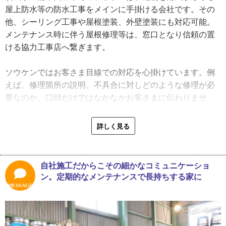
やっていけるのかという不安も大きくて、とにかく仕事に
屋上防水等の防水工事をメインに手掛ける会社です。その
対してがむしゃらになっていましたね」
他、シーリング工事や屋根塗装、外壁塗装にも対応可能。
メンテナンス時に伴う屋根修理等は、窓口となり信頼の置
仕事はなるべく断らない、このスタンスで必死に働き、独
ける協力工事店へ繋ぎます。
立後は多忙な毎日だったといいます。しかし雇われている
時とは違うやりがいがあり、忙しいからといってもただた
ソウケンではお客さま目線での対応を心掛けています。例
だ疲弊する状態ではない充実感があったと当時を振り返り
えば、修理箇所の説明。不具合に対しどのような修理が必
ます。
要なのか、口頭だけではなかなかお客さまに伝わりませ
ん。そこで石塚さんは報告書に修理箇所の写真を添付し、
シーリングでスタートしたソウケンですが、石塚さんが熱
詳細を説明するようにしています。また、見積書はお客さ
詳しく見る
心に防水の技術を身に付けたため、今ではすっかり防水工
まの要望をヒアリングして数パターン用意しているとのこ
事がメインの会社として地域に根差しています。今後は、
とです。
施主のお客さまと直接取引ができる元請けの仕事を増やし
自社施工だからこその細かなコミュニケーショ
ていきたいと意欲的でした。
「お客さまが気にしている部分に着目して現地調査を行
ン。定期的なメンテナンスで長持ちする家に
い、報告書を作成します。お客さまが見えない部分はドロ
MESSAGE
「シーリング、防水、塗装と、住宅一棟まるごと外装メン
ーンで写真撮影をして、詳細がわかるようにしています。
テナンスができます。会社の規模を大きくしたいというよ
そしてこれは作業とは直接関係はないんですが、お客さま
りは、お客さまとじっくり打ち合わせをしながら作業がで
の家の敷地内で作業をするので、施工中は身だしなみを整