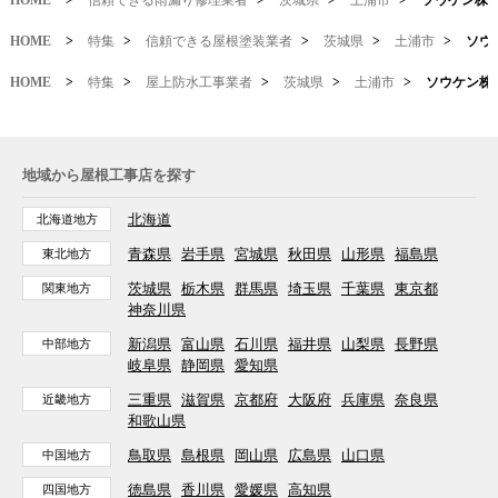
HOME
>
信頼できる雨漏り修理業者
>
茨城県
>
土浦市
>
ソウケン株
HOME
>
特集
>
信頼できる屋根塗装業者
>
茨城県
>
土浦市
>
ソウ
HOME
>
特集
>
屋上防水工事業者
>
茨城県
>
土浦市
>
ソウケン株
地域から屋根工事店を探す
北海道
北海道地方
青森県
岩手県
宮城県
秋田県
山形県
福島県
東北地方
茨城県
栃木県
群馬県
埼玉県
千葉県
東京都
関東地方
神奈川県
新潟県
富山県
石川県
福井県
山梨県
長野県
中部地方
岐阜県
静岡県
愛知県
三重県
滋賀県
京都府
大阪府
兵庫県
奈良県
近畿地方
和歌山県
鳥取県
島根県
岡山県
広島県
山口県
中国地方
徳島県
香川県
愛媛県
高知県
四国地方