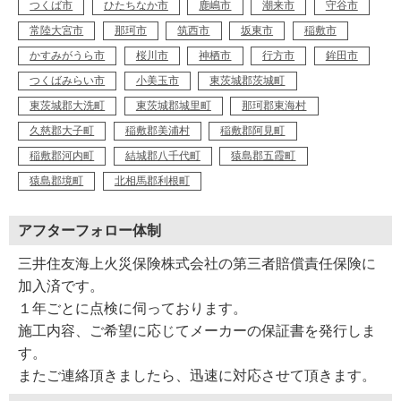
つくば市
ひたちなか市
鹿嶋市
潮来市
守谷市
常陸大宮市
那珂市
筑西市
坂東市
稲敷市
かすみがうら市
桜川市
神栖市
行方市
鉾田市
つくばみらい市
小美玉市
東茨城郡茨城町
東茨城郡大洗町
東茨城郡城里町
那珂郡東海村
久慈郡大子町
稲敷郡美浦村
稲敷郡阿見町
稲敷郡河内町
結城郡八千代町
猿島郡五霞町
猿島郡境町
北相馬郡利根町
アフターフォロー体制
三井住友海上火災保険株式会社の第三者賠償責任保険に
加入済です。
１年ごとに点検に伺っております。
施工内容、ご希望に応じてメーカーの保証書を発行しま
す。
またご連絡頂きましたら、迅速に対応させて頂きます。