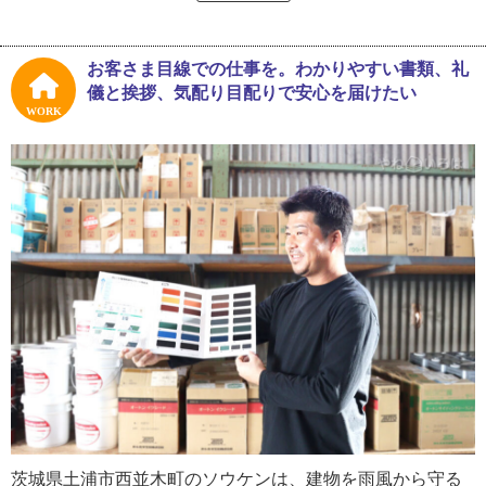
んなに気にされなかったんです。中学生の頃にはわりとし
っかり手伝うようになって、学校を出てすぐに父の会社で
働き始めました」
お客さま目線での仕事を。わかりやすい書類、礼
儀と挨拶、気配り目配りで安心を届けたい
石塚さんのお父さんは建物のひび割れや建材同士の隙間を
WORK
繋ぐシーリングを専門に扱っていましたが、シーリングだ
けでは仕事が途切れることもあったそう。お父さんと一緒
に仕事をしていくうちに、石塚さんは防水や塗装の技術も
身に付けて仕事の幅を広げたいと考えるようになったので
す。
「防水と塗装の修業をするために、父の会社を辞めて個人
事業主として独立しました。繁忙期以外はシーリングの現
場をスタッフに任せ、私は防水と塗装の現場で技術を教え
てもらいに行くという形をとったんです。２年間ほどその
スタイルでやって、防水と塗装の技術を身に付けました。
でも独立したのが２０１１年で東日本大震災の直後だった
んです。混乱の中ものすごく忙しい時期でもありました。
茨城県土浦市西並木町のソウケンは、建物を雨風から守る