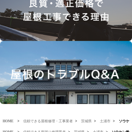
HOME
>
信頼できる屋根修理・工事業者
>
茨城県
>
土浦市
>
ソウケ