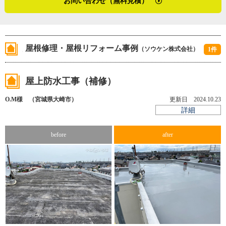
お問い合わせ（無料見積）
「塗膜が固まる前に雨粒がつくと、全部跡になってしまう
んです。例えば２回目の塗布で雨に降られると、もう一度
全てをやり直すことになってしまいます。重要な作業に入
屋根修理・屋根リフォーム事例
（ソウケン株式会社）
る時はまめに天気予報をチェックすることを心掛けていま
1件
す」
屋上防水工事（補修）
O.M様 （宮城県大崎市）
更新日 2024.10.23
詳細
before
after