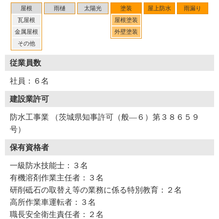
屋根
雨樋
太陽光
塗装
屋上防水
雨漏り
瓦屋根
屋根塗装
金属屋根
外壁塗装
その他
従業員数
社員：６名
建設業許可
防水工事業 （茨城県知事許可（般―６）第３８６５９
号）
保有資格者
一級防水技能士：３名
有機溶剤作業主任者：３名
研削砥石の取替え等の業務に係る特別教育：２名
高所作業車運転者：３名
職長安全衛生責任者：２名