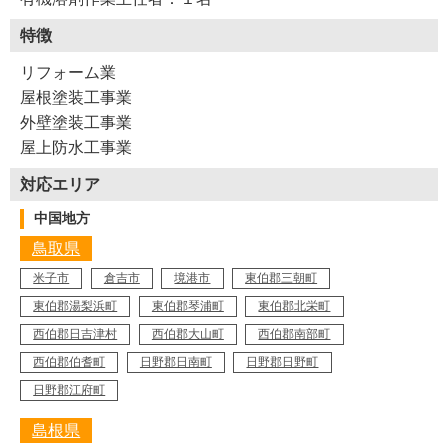
特徴
リフォーム業
屋根塗装工事業
外壁塗装工事業
屋上防水工事業
対応エリア
中国地方
鳥取県
米子市
倉吉市
境港市
東伯郡三朝町
東伯郡湯梨浜町
東伯郡琴浦町
東伯郡北栄町
西伯郡日吉津村
西伯郡大山町
西伯郡南部町
西伯郡伯耆町
日野郡日南町
日野郡日野町
日野郡江府町
島根県