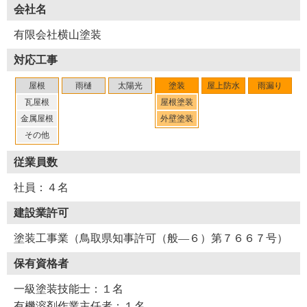
会社名
現場の状況をしっかりと把握し、屋根塗装における最善策
有限会社横山塗装
を導き出す横山さん。取材を通して、常にお客さまへの思
対応工事
いやりを感じることができました。その技術や姿勢を引き
継ぐ息子さんと親子二代で経営する横山塗装が、今後どの
屋根
雨樋
太陽光
塗装
屋上防水
雨漏り
ように変化していくのか楽しみです。
瓦屋根
屋根塗装
金属屋根
外壁塗装
その他
（２０２４年７月取材）
従業員数
社員：４名
建設業許可
塗装工事業（鳥取県知事許可（般―６）第７６６７号）
保有資格者
一級塗装技能士：１名
Y31-AZH
工事店番号
有機溶剤作業主任者：１名