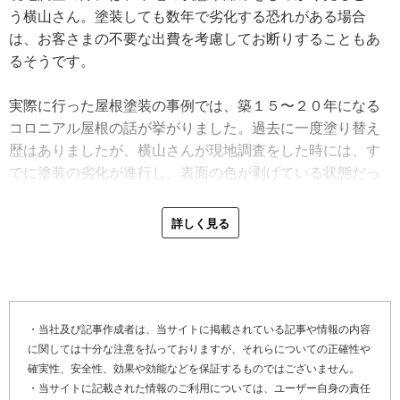
る会社となりました。将来的にはSNSや動画を活用する計
う横山さん。塗装しても数年で劣化する恐れがある場合
画を立てつつ、規模の拡大よりも現在できることを全力で
は、お客さまの不要な出費を考慮してお断りすることもあ
取り組む姿勢に重きを置いているそうです。
るそうです。
実際に行った屋根塗装の事例では、築１５〜２０年になる
コロニアル屋根の話が挙がりました。過去に一度塗り替え
歴はありましたが、横山さんが現地調査をした時には、す
でに塗装の劣化が進行し、表面の色が剥げている状態だっ
たといいます。
詳しく見る
「まず、表面の汚れや付着物を高圧洗浄で徹底的に除去し
ました。表面が白く、剥がれている部分があったので、下
地材のシーラーを３回塗布し、しっかりと表面を固めまし
た。その後、シリコンの溶剤で中塗りと上塗りを行い、お
客さまからは新品みたいになったとお喜びの言葉をいただ
・当社及び記事作成者は、当サイトに掲載されている記事や情報の内容
に関しては十分な注意を払っておりますが、それらについての正確性や
きました」
確実性、安全性、効果や効能などを保証するものではございません。
・当サイトに記載された情報のご利用については、ユーザー自身の責任
継ぎ目が目立つ場合は塗料に厚みを付けて施工したり、高