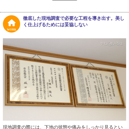
れていたそうです。現場で実践を繰り返し、自宅でハケ塗
りの練習を重ねるなど、着実に技術を習得していきまし
た。
徹底した現地調査で必要な工程を導き出す。美し
く仕上げるためには妥協しない
横山さんは培った技術をもとに、２１歳で独立を果たしま
WORK
す。当初はわからないことも多かったそうですが、実直な
努力と多くの人の支えにより、少しずつ会社は軌道に乗り
ました。
「最初は単価の相場もわからず、見積りを作成するにも苦
労しました。本屋で参考書を購入したり、同業の知人に教
えてもらったりして学びました。今があるのは、周囲の人
たちに助けられたおかげです。独立してからの仕事も徐々
に慣れていきました。古くなった壁が自分たちの手で新品
のように蘇る時がとても気持ちいいですね。お客さまが喜
んでくださる姿もモチベーションの一つです」
現在の横山塗装には息子さんも加わり、親子二代で経営す
現地調査の際には、下地の状態や痛みをしっかり見るとい