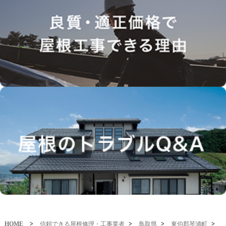
HOME
>
信頼できる屋根修理・工事業者
>
鳥取県
>
東伯郡琴浦町
>