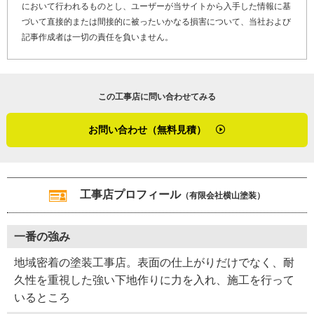
において行われるものとし、ユーザーが当サイトから入手した情報に基
さのある場所においては横ではなく縦方向にローラーを動
づいて直接的または間接的に被ったいかなる損害について、当社および
かすなど、工夫や一手間を惜しみません。
記事作成者は一切の責任を負いません。
鳥取県東伯郡琴浦町浦安の屋根塗装工事の特性についても
尋ねました。冬は雪が降ることも多い山陰地方ですが、塗
この工事店に問い合わせてみる
装工事を受けた際には晴れ間に集中して作業するとのこ
と。また沿岸部の場合は、塗装前に水洗いで塩分をよく落
お問い合わせ（無料見積）
としたり、下地を錆に強い素材へ変えたりと対策を行なっ
ているそうです。
最後に「やねいろは」をご覧になっている、屋根塗装の劣
工事店プロフィール
（有限会社横山塗装）
化や雨漏りでお困りのお客さま、そして屋根リフォームや
屋根修理を検討しているお客さまへメッセージをいただき
一番の強み
ました。
地域密着の塗装工事店。表面の仕上がりだけでなく、耐
「こだわりを持った塗装なので、ぜひ仕上がりを見ていた
久性を重視した強い下地作りに力を入れ、施工を行って
だきたいです。施工後、何か気になることがあった場合は
いるところ
お電話ください。責任を持って、すぐに対応いたします」