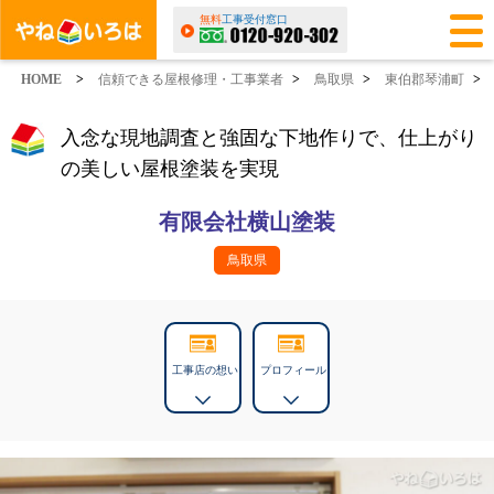
無料
工事受付窓口
HOME
>
信頼できる屋根修理・工事業者
>
鳥取県
>
東伯郡琴浦町
>
入念な現地調査と強固な下地作りで、仕上がり
の美しい屋根塗装を実現
有限会社横山塗装
鳥取県
工事店の想い
プロフィール