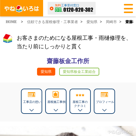
無料
工事受付窓口
HOME
>
信頼できる屋根修理・工事業者
>
愛知県
>
岡崎市
>
齋藤
お客さまのためになる屋根工事・雨樋修理を、
当たり前にしっかりと貫く
齋藤板金工作所
愛知県
愛知県板金工業組合
工事店の想い
屋根施工事例
屋根工事の
プロフィール
クチコミ