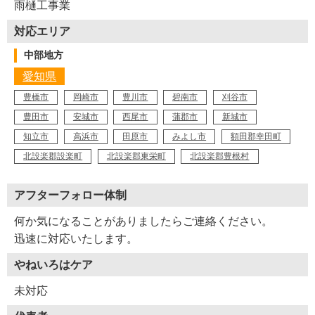
雨樋工事業
対応エリア
中部地方
愛知県
豊橋市
岡崎市
豊川市
碧南市
刈谷市
豊田市
安城市
西尾市
蒲郡市
新城市
知立市
高浜市
田原市
みよし市
額田郡幸田町
北設楽郡設楽町
北設楽郡東栄町
北設楽郡豊根村
アフターフォロー体制
何か気になることがありましたらご連絡ください。
迅速に対応いたします。
やねいろはケア
未対応