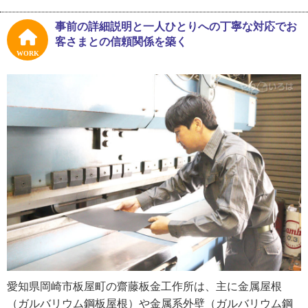
校卒業前の進路を考える頃には板金業が選択肢に入ってい
ましたね。やっぱり当たり前のものとして見てきたので、
事前の詳細説明と一人ひとりへの丁寧な対応でお
自分もそう考えるのが自然だったんだと思います」
客さまとの信頼関係を築く
WORK
齋藤さんは建築系の専門学校へ進み、卒業後は地元の板金
系の会社に就職します。いつかはお父さんの後を継ぐとし
ても、まずは外へ出て勉強しようと考えたためです。
実際に仕事を始めてみると、夏でも冬でも現場に出て屋根
の上で作業したり重いものを運んだり、「やっぱり体力的
にきつい仕事だ」と実感したそう。それでも「やると決め
たからにはきついとかそんな理由でやめられない。やるべ
きことはしっかりやろう」と心に決め、齋藤さんは修業に
励みました。
「その後父の会社に入社したんですが、最初は意見が合わ
ずで大変でしたね。私が修業をしていたのは主に工場の仕
事が多い会社で、父が扱うのは住宅が多かったから、施工
愛知県岡崎市板屋町の齋藤板金工作所は、主に金属屋根
に対する考え方が違ったんです。私もまだまだ未熟だった
（ガルバリウム鋼板屋根）や金属系外壁（ガルバリウム鋼