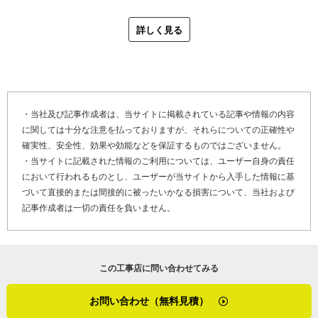
齋藤さんは、手掛けたお宅の近くを通った際に、家の様子
いよう天気予報をチェックしスケジュールを調整していま
を見に行くこともあるそうです。また、完工後でもお客さ
詳しく見る
す。
まからご連絡いただければすぐに駆け付けてくれるとのこ
と。心配事を相談できるので安心です。
「うちは私一人でやっているようなものなので、たくさん
の工事をして数をこなすというよりは、一軒一軒への丁寧
最後に「やねいろは」をご覧になっている、金属屋根（ガ
な対応をモットーにしています。具体的な工事内容はお客
ルバリウム鋼板屋根）の劣化でお困りのお客さま、そして
・当社及び記事作成者は、当サイトに掲載されている記事や情報の内容
さまにとってわかりにくいと思うんですが、事前の打ち合
に関しては十分な注意を払っておりますが、それらについての正確性や
屋根リフォームや屋根修理を検討しているお客さまにメッ
わせも含めて誠心誠意対応していけば信頼に繋がると思う
確実性、安全性、効果や効能などを保証するものではございません。
セージです。
んです。最終的に『頼んでよかった』と言ってもらえるの
・当サイトに記載された情報のご利用については、ユーザー自身の責任
が一番嬉しいですね」
において行われるものとし、ユーザーが当サイトから入手した情報に基
「目指しているのはお客さまにとって一番ためになる工事
づいて直接的または間接的に被ったいかなる損害について、当社および
です。打ち合わせでは疑問点や要望をしっかりと聞かせて
記事作成者は一切の責任を負いません。
いただき、相談しながら工事内容を決めていければと思い
※１ 立平葺き・・・縦に長い板金のみで構成された屋根
ます。お問い合わせ、お待ちしています」
のこと
※２ ルーフィング・・・屋根材の下に敷く防水シート
この工事店に問い合わせてみる
屋根の上に上がる仕事をしていながら、実は高所が苦手だ
※３ 折半屋根・・・波型に折り返した金属板を施した屋
という齋藤さん。工場の工事をしていた時は特に、高い鉄
根。ガレージや工場、体育館、住宅のカーポートなどに使
お問い合わせ（無料見積）
骨の上を歩くのがとても怖かったんだとか。苦手意識のあ
われる