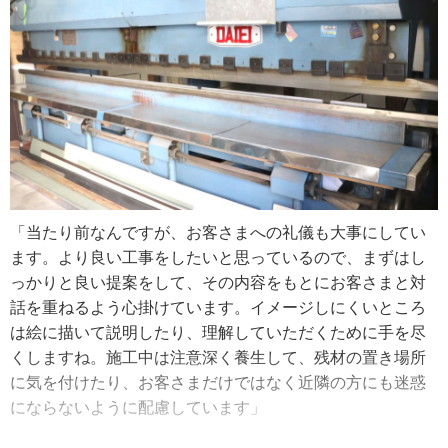
のでフレームの溶接も大変だったし、面積が広かったので
応援を頼んで人数を増やして施工しました。海が近いので
錆止めも念入りに行い、強風対策で補強用の金物も多めに
入れました」
また雨漏り修理では、原因を探るために何かを撤去して中
を確認する必要があったり、後から複数の原因が見つかる
場合もあるため、作業を行う前には必ず「この場所を修理
するのが良いと思うけれど、それでも（雨漏りが）止まら
「当たり前なんですが、お客さまへの礼儀も大事にしてい
ない可能性もある」などしっかり詳細を説明します。
ます。より良い工事をしたいと思っているので、まずはし
「原因で多いのは大屋根よりも下屋（※４）部分ですね。
っかりと良い提案をして、その内容をもとにお客さまと対
細かい複雑な造りのところは水の流れが悪く、大雨だと水
話を重ねるよう心掛けています。イメージしにくいところ
が溜まってしまいやすいんです。一部を撤去して、より水
は絵に描いて説明したり、理解していただくために手を尽
が流れやすくなるものに入れ替えて納め直します」
くしますね。施工中は注意深く養生して、残材の置き場所
に気を付けたり、お客さまだけではなく近隣の方にも迷惑
愛知県岡崎市の屋根工事の特性は、雪や台風は少なく年中
にならないように配慮しています」
施工がしやすいこと。また、職人の安全対策や、材料が汚
れてしまうのを防ぐためにも、雨の日はなるべく施工しな