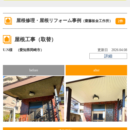
ることにも前向きに向き合い、真摯に仕事をしてきた齋藤
※４ 下屋・・・玄関ポーチや縁側の上などによくある、
さんの誠実さが伝わってきた取材でした。
母屋（おもや）から差し出してつくられた屋根のこと
屋根修理・屋根リフォーム事例
（齋藤板金工作所）
2件
（２０２２年９月取材）
屋根工事（取替）
U.N様 （愛知県岡崎市）
更新日 2026.04.08
詳細
before
after