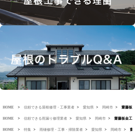
HOME
>
信頼できる屋根修理・工事業者
>
愛知県
>
岡崎市
>
齋藤板
HOME
>
信頼できる雨漏り修理業者
>
愛知県
>
岡崎市
>
齋藤板金工
HOME
>
特集
>
雨樋修理・工事・掃除業者
>
愛知県
>
岡崎市
>
齋