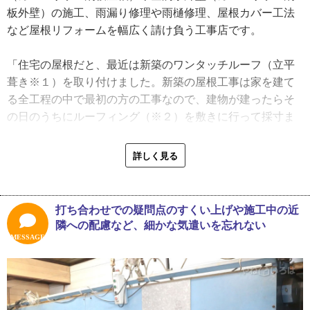
ので、父からすると『そんなことじゃあかんぞ』という気
板外壁）の施工、雨漏り修理や雨樋修理、屋根カバー工法
持ちだったんでしょう。私が経験を積むうちに、父との関
など屋根リフォームを幅広く請け負う工事店です。
係もよくなりました。思い起こせば、住宅の建築板金は基
本的には父から教わりました。今でも手伝ってほしい時に
「住宅の屋根だと、最近は新築のワンタッチルーフ（立平
は声をかけて一緒に現場に出たりしますよ」
葺き※１）を取り付けました。新築の屋根工事は家を建て
る全工程の中で最初の方の工事なので、建物が建ったらそ
現在はほとんどの現場を一手に担っている齋藤さん。今後
の日のうちにルーフィング（※２）を敷きに行って採寸ま
について「いずれは従業員を増やして拡大していけたらと
で行い、後日レッカーの調整などをして荷揚げ、それから
は思うけど、タイミングと流れ次第」だと話します。
施工です。屋根はなるべく早く葺いてあげないと他の色ん
詳しく見る
「声を掛けてもらった時に前向きに引き受けていけるよう
な工事に影響が出てしまうので、最短で終えられるように
な土台を作って安定したお付き合いをしていきたいです
心掛けています」
ね。そうすれば新しい人が入ってくれた時にもうまく仕事
打ち合わせでの疑問点のすくい上げや施工中の近
が回っていきますから。まずは目の前の仕事、付き合いの
齋藤さんは住宅以外にも、工場や店舗など様々な建物の施
隣への配慮など、細かな気遣いを忘れない
あるお客さまにしっかり向き合って、今まで通り満足して
工を行います。店舗の場合は施工中も営業しているため、
MESSAGE
いただける工事をしていきたいですね」
屋根の一部取り壊しがある時はもちろん、カバー工法の場
合でも細心の注意を払って作業しています。
「印象的だったのは、台風でめくれ上がってしまった漁港
の折半屋根（※３）の張り替えですね。屋根が大きかった