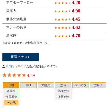
4.20
アフターフォロー
4.90
提案力
4.45
価格の満足度
4.62
マナーの良さ
4.70
清潔感
※3.00（★★★）が標準評価点です。
新着クチコミ
U.N様
（70代／女性／愛知県／岡崎市）
4.59
屋根
雨樋
太陽光
塗装
屋上防水
雨漏り
瓦屋根
屋根塗装
Y23-AZS
工事店番号
金属屋根
外壁塗装
その他