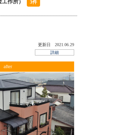
金工作所）
3件
でくださいました」
快適に過ごせる遮熱工事にも力を入れてい
ことができるので、暑さ寒さが激しくなっ
阿知和板金工作所には20年以上の遮熱工
更新日 2021.06.29
詳細
after
ることで、外からの熱を室内に伝えにくく
度上昇を抑え、エアコンの効率を高める効
の住宅など、屋根からの熱が直接室内に影
したところ、「実は遮熱材の性能だけで
どう施工するかによって、快適さは大きく
根・外壁工事に卓越した自社の工事経験に