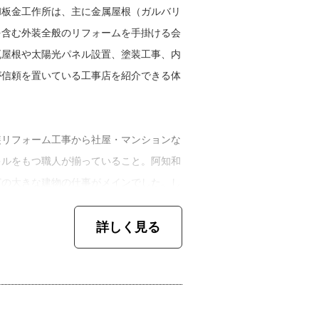
『酔っ払い』でしたね。でもね、驚いたこ
和板金工作所は、主に金属屋根（ガルバリ
弔問に来てくださったんです。さらに僕が
を含む外装全般のリフォームを手掛ける会
で『阿知和さんのおじいさんは技術がすご
瓦屋根や太陽光パネル設置、塗装工事、内
面、父はそんな祖父を見ているのでお酒は
が信頼を置いている工事店を紹介できる体
かずに黙々と真面目に仕事をする人です
装リフォーム工事から社屋・マンションな
行を経て２０００年に阿知和板金工作所に
キルをもつ職人が揃っていること。阿知和
「恵まれている環境」を揶揄する声が周囲
どの大きな建物の仕事がメインでした。し
するようになってからは、お客さまとの距
の仕入れも確立されている、従業員はい
詳しく見る
修理、外装リフォームの仕事を大事にして
のでチクチク言われました。そうは言って
た人は何でも好きに決められるので気楽で
般住宅の細かい工事なので、僕はその仕事
うに見えても、後継ぎは守るものを背負い
をするのが好きなので、職人はある程度の
はお互いがないものねだり。種類が違うだ
したい。そして仕事はきっちり片付けて、