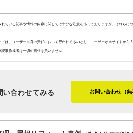
実際の雨漏り修理については、別の業者
い技術の提供と継承。仕事はひとりでは
りました。そのお客さまは、戸建ての外
は何よりも心を砕くところです。また、
トイレ窓の雨漏り修理をその業者に依頼
されている記事や情報の内容に関しては十分な注意を払っておりますが、それらに
いますが、いずれ年を重ねた時、若手が
ったためチラシを頼りに阿知和さんに相
まうかもしれません。そうならないため
「散水検査から始めて念入りにチェック
いては、ユーザー自身の責任において行われるものとし、ユーザーが当サイトから
考えています。お客さまの次の世代でも
も惜しい感じだったんです。あと一歩、
び記事作成者は一切の責任を負いません。
す」
それを見つけられるかどうかは経験の差
解明が難しいんです」
お客さまのこと、若手職人のこと、そし
まで余すことなく考えを巡らせている阿
カラーベストの屋根を塗装でリフォーム
人の気持ちに重きを置いており、一度施
問い合わせてみる
お問い合わせ（無
によりお客さまの本当の要望が明らかに
場合が多いようです。大切な家だからこ
工事の提案に繋がりました。
板金工作所はそんなお客さまにぴったり
「母親と３０代のお子さんが暮らしてい
たが、この先もまだまだ住むので丈夫に
（２０２０年２月取材）
に、２階の部屋が暑すぎるとも。それな