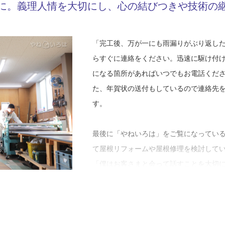
Y23-AZC
工事店番号
に。義理人情を大切にし、心の結びつきや技術の
けで苦労の種はそれぞれありますよね」
遊ぶときは遊んでね。若い職人を育てた
日仕事に励んでいます」
今後は若い世代を育て、今いるお客さま
「完工後、万が一にも雨漏りがぶり返し
いと意欲的です。
阿知和さんがお客さまと接する上で気を
らすぐに連絡をください。迅速に駆け付
「時代の流れで、弊社も外国人の働き手
す。コミュニケーションを大切にしてお
になる箇所があればいつでもお電話くだ
ば、いずれ現場を仕切る日が来るでしょ
会話をするようにしています。
た、年賀状の送付もしているので連絡先
関係なく育てていかなければならない時
「職人たちに、現場ではお客さまとたく
す。
れていきたいと考えています」
を勧められたら忙しくても絶対に頂くよ
と、受けた仕事にプラスアルファするヒ
最後に「やねいろは」をご覧になってい
ばれるんですよね」
て屋根リフォームや屋根修理を検討して
さらに、挨拶と掃除も徹底しています。
「僕はお客さまと会って話すことを大切
内、部屋が散らかっている人が多いです
の相談を受けたら、まず『なぜやりたい
自宅も綺麗にできませんので。新しく入
か？受け継ぐ人はいるかなど家に対する
ます」
したいからです。その考えは阿知和板金
いたもの。心はお客さまとの繋がり、結