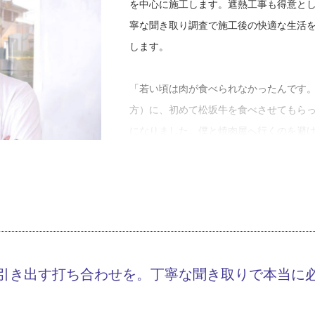
を中心に施工します。遮熱工事も得意と
寧な聞き取り調査で施工後の快適な生活
します。
「若い頃は肉が食べられなかったんです
方）に、初めて松坂牛を食べさせてもら
になりました。僕と焼肉屋へ行くのを避
よかったな』と別の意味で喜んでました
若い頃を楽しそうに振り返る、阿知和板
下、阿知和さん）。
職人らしい屈強そうな体と張りのある元
いうエピソードが信じられません。
引き出す打ち合わせを。丁寧な聞き取りで本当に
阿知和板金工作所は阿知和さんの祖父が
さんの物心がついた頃には、すでに阿知