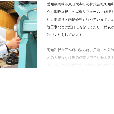
「僕の記憶にある、家にいた祖父の姿は
愛知県岡崎市東明大寺町の株式会社阿知
とに祖父の葬式に大勢の弟子だった方が
ウム鋼板屋根）の屋根リフォーム・修理
職人として働くようになってからは、外
社。雨漏り・雨樋修理も行っています。
かった』と聞く機会がすごく多くて。半
装工事などの窓口にもなっており、代表
飲まず、飲みの集まりにも滅多に出てい
制づくりをしています。
ね」
阿知和板金工作所の強みは、戸建ての外
阿知和さんは、高校卒業後に他社での修
どの大規模な現場の作業までこなせるス
入社。当時は三代目後継ぎということで
さんのかつての修業先は鉄骨の建築物な
から頻繁に聞こえたそうです。
かし自分で阿知和板金工作所を切り盛り
「修行から帰ったら、社屋はある、材料
離が近い戸建ての屋根リフォーム・屋根
る。裸一貫から始める人とは環境が違う
きたと言います。
も僕からすると、一人親方体制で開業し
「職人の手作業の技術が活かせるのが一
羨ましかったですね。僕は僕で、気楽そ
を大切にしてきました。僕は大勢で仕事
ながら前進しないとならないので、結局
人数を揃えて和気あいあいとした現場に