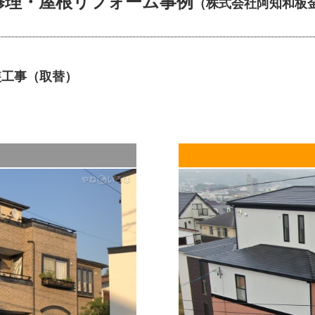
修理・屋根リフォーム事例
（２０２５年４月加筆修正）
（株式会社阿知和板
バーの施工を提案したところ、大変喜ん
また、阿知和板金工作所では、夏も冬も
装工事（取替）
ます。遮熱工事では屋根からの熱を遮る
ている今、注目が集まっているとのこと。
事の実績があります。
「遮熱工事とは、屋根に遮熱材を施工す
する工事のことです。夏は建物内部の温
果があります。とくに工場や倉庫、平屋
響する建物には非常に効果的ですね」
遮熱工事で気を付けるポイントをお聞き
は、効果は発揮されにくいんですよね。
変わります。手前味噌で恐縮ですが、屋