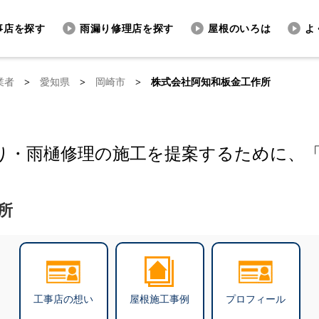
事店を探す
雨漏り修理店を探す
屋根のいろは
よ
業者
>
愛知県
>
岡崎市
>
株式会社阿知和板金工作所
り・雨樋修理の施工を提案するために、
所
工事店の想い
屋根施工事例
プロフィール