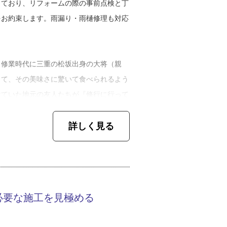
しており、リフォームの際の事前点検と丁
をお約束します。雨漏り・雨樋修理も対応
。修業時代に三重の松坂出身の大将（親
って、その美味さに驚いて食べられるよう
けていた地元の友人たちが『修行に行って
よ」
詳しく見る
金工作所の代表取締役阿知和司さん（以
気な声からは「肉が食べられなかった」と
必要な施工を見極める
１９４３年に創業した板金工事店。阿知和
和さんの父に代替わりをしていました。