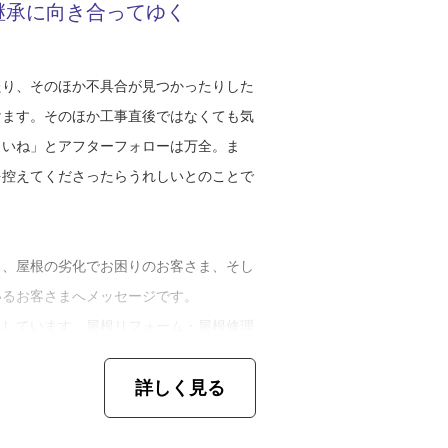
継承に向き合ってゆく
いので、そういうメリハリを大事にして毎
の次の世代にも頼りにされるようになりた
たり、そのほか不具合が見つかったりした
付けているのは、話をじっくり聞く姿勢で
けます。そのほか工事直後ではなくても気
が増えてきました。彼らも一人前になれ
り、打ち合わせ以外でも工期中はたくさん
さいね」とアフターフォローは万全。ま
う。日本人の若者も外国人の若者も、国籍
を控えてくださったらうれしいとのことで
代です。やる気のある人をどんどん受け入
さん話しなさいと言っています。もしお茶
うにしましょう、と。世間話をさせて頂く
ントが見つかります。結果、お客さまに喜
る、屋根の劣化でお困りのお客さま、そし
いるお客さまへメッセージです。
「掃除が上手くできない人には自分の車
にしています。屋根リフォーム・屋根修理
ね、会社がきれいでなければお客さまのご
のか？』とお尋ねします。何年住みたい
った職人にはまず掃除から習得してもらい
詳しく見る
考えを聞き出してから、必要な工事を提案
工作所の『心・結・匠』という理念に基づ
は人と人の気持ちを結ぶ、匠は文字通り高