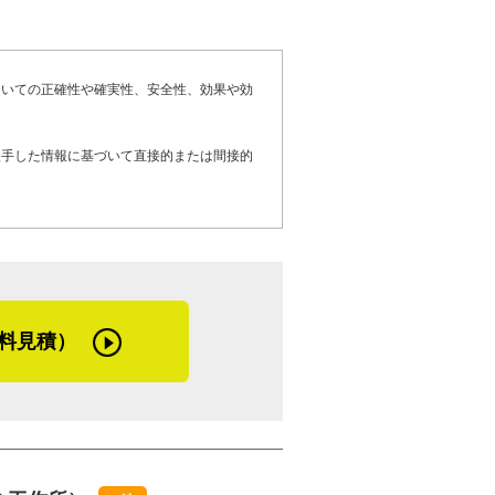
が施した防水工事直後の雨漏り事例が挙が
できないもの、人との関係を築いていくの
壁塗装・ベランダ防水工事のついでに１階
今は自分を職人としては若い方だと思って
しましたが、工事後に雨漏りが改善しなか
ついての正確性や確実性、安全性、効果や効
育っていないとお客さまに不安を与えてし
談をしたのです。
にも、少しずつ準備をしていかなければと
したところ、防水工事屋さんの修理はとて
入手した情報に基づいて直接的または間接的
頼りにされるような会社作りをしていきま
大事なところが直ってなかったんですね。
かもしれません。雨漏り修理は本当に原因
て経営全体のこと。ソフト面からハード面
知和さん。どんな仕事にも「心」、つまり
をしたいという依頼には、丁寧な聞き取り
工をしたお客さまとは長い付き合いになる
料見積）
なり、その後の暮らしを快適にするための
そ自分の想いを汲んでもらいたい、阿知和
の住宅工事店です。
る家でした。塗装できれいにとの希望でし
したいという話も出てきたんです。さら
ら、と金属屋根へのリフォームと、遮熱カ