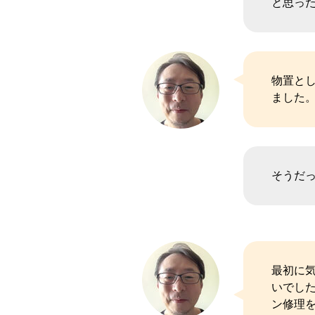
と思っ
物置と
ました
そうだ
最初に
いでし
ン修理