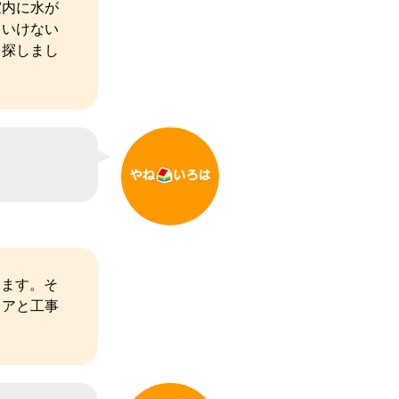
室内に水が
といけない
を探しまし
います。そ
リアと工事