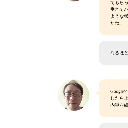
てもら
垂れて
ような
たね。
なるほ
Goog
したら
内容を