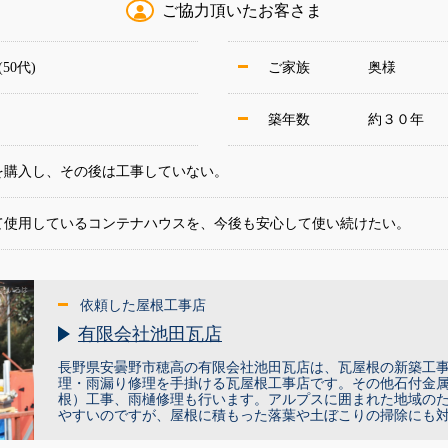
ご協力頂いたお客さま
50代)
ご家族
奥様
築年数
約３０年
を購入し、その後は工事していない。
て使用しているコンテナハウスを、今後も安心して使い続けたい。
依頼した屋根工事店
有限会社池田瓦店
長野県安曇野市穂高の有限会社池田瓦店は、瓦屋根の新築工
理・雨漏り修理を手掛ける瓦屋根工事店です。その他石付金
根）工事、雨樋修理も行います。アルプスに囲まれた地域の
やすいのですが、屋根に積もった落葉や土ぼこりの掃除にも